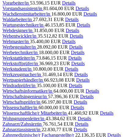
Vorarbeiter/in
53.596,15 EUR
Details
Vorstandsassistent/in
81.604,00 EUR
Details
Wachdienstmitarbeiter/in
16.800,00 EUR
Details
Waldarbeiter/in
27.692,31 EUR
Details
Wartungstechniker/in
46.153,85 EUR
Details
Webdesigner/in
31.850,00 EUR
Details
Webentwickler/in
35.512,82 EUR
Details
Webmaster/in
35.400,00 EUR
Details
Werbegestalter/in
28.092,00 EUR
Details
Werbetechniker/in
18.000,00 EUR
Details
Werkstattleiter/in
73.846,15 EUR
Details
Werkstoffprüfer/in
36.969,23 EUR
Details
Werkstudent/in
10.800,00 EUR
Details
Werkzeugmacher/in
31.469,14 EUR
Details
Wertpapierhändler/in
66.923,08 EUR
Details
Windradprüfer/in
35.100,00 EUR
Details
Wirtschaftsinformatiker/in
64.000,00 EUR
Details
Wirtschaftsingenieur/in
57.396,36 EUR
Details
Wirtschaftsprüfer/in
66.197,80 EUR
Details
Wissenschaftler/in
60.000,00 EUR
Details
Wissenschaftliche/r Mitarbeiter/in
41.460,92 EUR
Details
Wohngruppenleiter/in
43.384,62 EUR
Details
Zahnarzt/Zahnärztin
76.761,54 EUR
Details
Zahnarztassistent/in
22.830,77 EUR
Details
Zahnmedizinische/r Fachangestellte/r
22.136,35 EUR
Details