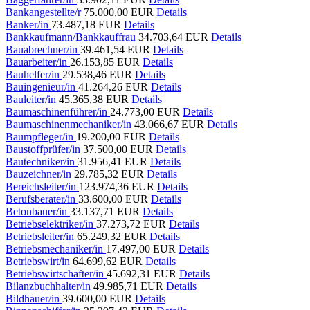
Bankangestellte/r
75.000,00 EUR
Details
Banker/in
73.487,18 EUR
Details
Bankkaufmann/Bankkauffrau
34.703,64 EUR
Details
Bauabrechner/in
39.461,54 EUR
Details
Bauarbeiter/in
26.153,85 EUR
Details
Bauhelfer/in
29.538,46 EUR
Details
Bauingenieur/in
41.264,26 EUR
Details
Bauleiter/in
45.365,38 EUR
Details
Baumaschinenführer/in
24.773,00 EUR
Details
Baumaschinenmechaniker/in
43.066,67 EUR
Details
Baumpfleger/in
19.200,00 EUR
Details
Baustoffprüfer/in
37.500,00 EUR
Details
Bautechniker/in
31.956,41 EUR
Details
Bauzeichner/in
29.785,32 EUR
Details
Bereichsleiter/in
123.974,36 EUR
Details
Berufsberater/in
33.600,00 EUR
Details
Betonbauer/in
33.137,71 EUR
Details
Betriebselektriker/in
37.273,72 EUR
Details
Betriebsleiter/in
65.249,32 EUR
Details
Betriebsmechaniker/in
17.497,00 EUR
Details
Betriebswirt/in
64.699,62 EUR
Details
Betriebswirtschafter/in
45.692,31 EUR
Details
Bilanzbuchhalter/in
49.985,71 EUR
Details
Bildhauer/in
39.600,00 EUR
Details