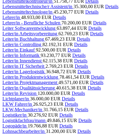
Lebensmittelkontrolleur/in
51.758,77 EUR
Details
Lebensmitteltechnische/r Assistent/in
35.300,00 EUR
Details
Lebensmitteltechnologe/in
45.230,77 EUR
Details
Lehrer/in
48.933,00 EUR
Details
Lehrer/in - Berufliche Schulen
70.200,00 EUR
Details
Leiter Softwareentwicklung
63.897,44 EUR
Details
Leiter/in Arbeitsvorbereitung
62.769,23 EUR
Details
Leiter/in Buchhaltung
67.469,23 EUR
Details
Leiter/in Controlling
82.192,31 EUR
Details
Leiter/in Einkauf
92.500,00 EUR
Details
Leiter/in Informatik
93.230,77 EUR
Details
Leiter/in Innendienst
62.115,38 EUR
Details
Leiter/in IT Sicherheit
2.769,23 EUR
Details
Leiter/in Lagerlogistik
36.948,72 EUR
Details
Leiter/in Produktentwicklung
78.461,54 EUR
Details
Leiter/in Projektmanagement
49.571,00 EUR
Details
Leiter/in Qualitätssicherung
40.615,38 EUR
Details
Leiter/in Revision
120.000,00 EUR
Details
Lichtplaner/in
36.000,00 EUR
Details
LKW Fahrer/in
26.925,23 EUR
Details
LKW-Mechaniker/in
31.766,15 EUR
Details
Logistiker/in
30.276,92 EUR
Details
Logistikfachfrau/mann
49.846,15 EUR
Details
Logopäde/in
19.766,88 EUR
Details
Lohnsachbearbeiter/in
31.200,00 EUR
Details