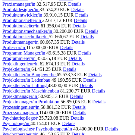
Praxismanager/in
32.517,95 EUR
Details
Produktdesigner/in
33.574,29 EUR
Details
Produktentwickler/in
39.910,15 EUR
Details
Produktionshelfer/in
22.617,12 EUR
Details
Produktionsleiter/in
61.356,04 EUR
Details
Produktionsmechaniker/in
30.200,00 EUR
Details
Produktionstechniker/in
52.666,67 EUR
Details
Produktmanager/in
60.667,35 EUR
Details
Professor/in
115.000,00 EUR
Details
Programm Manager/in
49.615,38 EUR
Details
Programmierer/in
35.035,18 EUR
Details
Projektingenieur/in
62.674,13 EUR
Details
Projektleiter/in
64.451,25 EUR
Details
Projektleiter/in Baugewerbe
65.533,33 EUR
Details
Projektleiter/in Ladenbau
49.190,56 EUR
Details
Projektleiter/in Lüftung
48.000,00 EUR
Details
Projektleiter/in Maschinenbau
81.230,77 EUR
Details
Projektmanager/in
50.905,13 EUR
Details
Projektmanager/in Produktion
56.850,05 EUR
Details
Prozessingenieur/in
58.881,32 EUR
Details
Prozessmanager/in
114.000,00 EUR
Details
Psychiatriepflege/r
35.723,08 EUR
Details
Psychologe/in
40.154,01 EUR
Details
Psychologische/r Psychotherapeut/in
40.400,00 EUR
Details
Psychotherapeut/in
46.153,85 EUR
Details