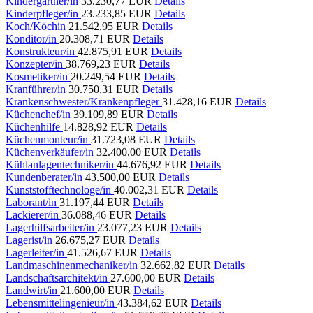
Kindergärtner/in
33.230,77 EUR
Details
Kinderpfleger/in
23.233,85 EUR
Details
Koch/Köchin
21.542,95 EUR
Details
Konditor/in
20.308,71 EUR
Details
Konstrukteur/in
42.875,91 EUR
Details
Konzepter/in
38.769,23 EUR
Details
Kosmetiker/in
20.249,54 EUR
Details
Kranführer/in
30.750,31 EUR
Details
Krankenschwester/Krankenpfleger
31.428,16 EUR
Details
Küchenchef/in
39.109,89 EUR
Details
Küchenhilfe
14.828,92 EUR
Details
Küchenmonteur/in
31.723,08 EUR
Details
Küchenverkäufer/in
32.400,00 EUR
Details
Kühlanlagentechniker/in
44.676,92 EUR
Details
Kundenberater/in
43.500,00 EUR
Details
Kunststofftechnologe/in
40.002,31 EUR
Details
Laborant/in
31.197,44 EUR
Details
Lackierer/in
36.088,46 EUR
Details
Lagerhilfsarbeiter/in
23.077,23 EUR
Details
Lagerist/in
26.675,27 EUR
Details
Lagerleiter/in
41.526,67 EUR
Details
Landmaschinenmechaniker/in
32.662,82 EUR
Details
Landschaftsarchitekt/in
27.600,00 EUR
Details
Landwirt/in
21.600,00 EUR
Details
Lebensmittelingenieur/in
43.384,62 EUR
Details