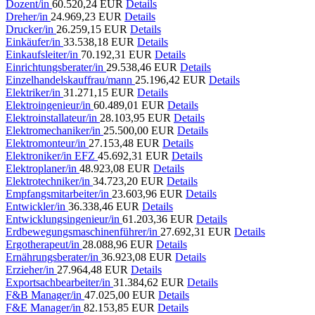
Dozent/in
60.520,24 EUR
Details
Dreher/in
24.969,23 EUR
Details
Drucker/in
26.259,15 EUR
Details
Einkäufer/in
33.538,18 EUR
Details
Einkaufsleiter/in
70.192,31 EUR
Details
Einrichtungsberater/in
29.538,46 EUR
Details
Einzelhandelskauffrau/mann
25.196,42 EUR
Details
Elektriker/in
31.271,15 EUR
Details
Elektroingenieur/in
60.489,01 EUR
Details
Elektroinstallateur/in
28.103,95 EUR
Details
Elektromechaniker/in
25.500,00 EUR
Details
Elektromonteur/in
27.153,48 EUR
Details
Elektroniker/in EFZ
45.692,31 EUR
Details
Elektroplaner/in
48.923,08 EUR
Details
Elektrotechniker/in
34.723,20 EUR
Details
Empfangsmitarbeiter/in
23.603,96 EUR
Details
Entwickler/in
36.338,46 EUR
Details
Entwicklungsingenieur/in
61.203,36 EUR
Details
Erdbewegungsmaschinenführer/in
27.692,31 EUR
Details
Ergotherapeut/in
28.088,96 EUR
Details
Ernährungsberater/in
36.923,08 EUR
Details
Erzieher/in
27.964,48 EUR
Details
Exportsachbearbeiter/in
31.384,62 EUR
Details
F&B Manager/in
47.025,00 EUR
Details
F&E Manager/in
82.153,85 EUR
Details