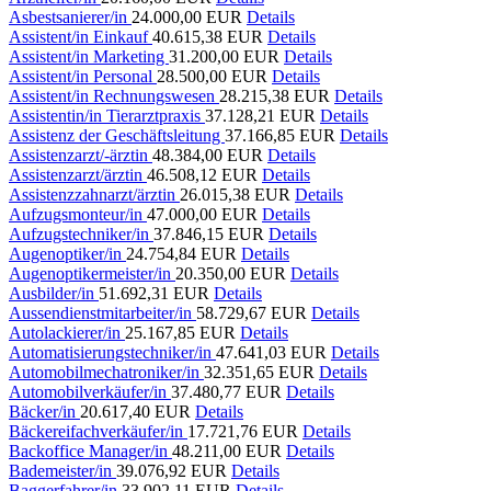
Asbestsanierer/in
24.000,00 EUR
Details
Assistent/in Einkauf
40.615,38 EUR
Details
Assistent/in Marketing
31.200,00 EUR
Details
Assistent/in Personal
28.500,00 EUR
Details
Assistent/in Rechnungswesen
28.215,38 EUR
Details
Assistentin/in Tierarztpraxis
37.128,21 EUR
Details
Assistenz der Geschäftsleitung
37.166,85 EUR
Details
Assistenzarzt/-ärztin
48.384,00 EUR
Details
Assistenzarzt/ärztin
46.508,12 EUR
Details
Assistenzzahnarzt/ärztin
26.015,38 EUR
Details
Aufzugsmonteur/in
47.000,00 EUR
Details
Aufzugstechniker/in
37.846,15 EUR
Details
Augenoptiker/in
24.754,84 EUR
Details
Augenoptikermeister/in
20.350,00 EUR
Details
Ausbilder/in
51.692,31 EUR
Details
Aussendienstmitarbeiter/in
58.729,67 EUR
Details
Autolackierer/in
25.167,85 EUR
Details
Automatisierungstechniker/in
47.641,03 EUR
Details
Automobilmechatroniker/in
32.351,65 EUR
Details
Automobilverkäufer/in
37.480,77 EUR
Details
Bäcker/in
20.617,40 EUR
Details
Bäckereifachverkäufer/in
17.721,76 EUR
Details
Backoffice Manager/in
48.211,00 EUR
Details
Bademeister/in
39.076,92 EUR
Details
Baggerfahrer/in
33.902,11 EUR
Details