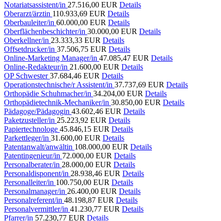
Notariatsassistent/in
27.516,00 EUR
Details
Oberarzt/ärztin
110.933,69 EUR
Details
Oberbauleiter/in
60.000,00 EUR
Details
Oberflächenbeschichter/in
30.000,00 EUR
Details
Oberkellner/in
23.333,33 EUR
Details
Offsetdrucker/in
37.506,75 EUR
Details
Online-Marketing Manager/in
47.085,47 EUR
Details
Online-Redakteur/in
21.600,00 EUR
Details
OP Schwester
37.684,46 EUR
Details
Operationstechnische/r Assistent/in
37.737,69 EUR
Details
Orthopädie Schuhmacher/in
34.204,00 EUR
Details
Orthopädietechnik-Mechaniker/in
30.850,00 EUR
Details
Pädagoge/Pädagogin
43.602,46 EUR
Details
Paketzusteller/in
25.223,92 EUR
Details
Papiertechnologe
45.846,15 EUR
Details
Parkettleger/in
31.600,00 EUR
Details
Patentanwalt/anwältin
108.000,00 EUR
Details
Patentingenieur/in
72.000,00 EUR
Details
Personalberater/in
28.000,00 EUR
Details
Personaldisponent/in
28.938,46 EUR
Details
Personalleiter/in
100.750,00 EUR
Details
Personalmanager/in
26.400,00 EUR
Details
Personalreferent/in
48.198,87 EUR
Details
Personalvermittler/in
41.230,77 EUR
Details
Pfarrer/in
57.230,77 EUR
Details