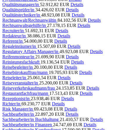
Qualitätsmanager/in
52.912,82 EUR
Details
Qualitätsprüfer/in
34.426,02 EUR
Details
Qualitätstechniker/in
48.923,08 EUR
Details
Rechtsanwalt/Rechtsanwältin
84.102,56 EUR
Details
Rechtsanwaltsgehilfe/in
27.178,15 EUR
Details
Recruiter/in
51.692,31 EUR
Details
Redakteur/in
38.086,15 EUR
Details
Referent/in
54.000,00 EUR
Details
Regaleinräumer/in
15.507,69 EUR
Details
Regulatory Affairs Manager/in
49.923,08 EUR
Details
Reifenmonteur/in
21.699,90 EUR
Details
Reinigungsfachkraft
19.136,54 EUR
Details
Reisebegleiter/in
20.100,00 EUR
Details
Reisebürokauffrau/mann
19.705,93 EUR
Details
Reiseleiter/in
25.061,54 EUR
Details
Reiseveranstalter/in
25.200,00 EUR
Details
Reiseverkehrskaufmann/frau
24.153,85 EUR
Details
Restaurantfachfrau/mann
17.513,43 EUR
Details
Rezeptionist/in
23.938,46 EUR
Details
Richter/in
69.230,77 EUR
Details
Risk Manager/in
69.423,08 EUR
Details
Sachbearbeiter/in
22.897,20 EUR
Details
Sachbearbeiter/in Buchhaltung
21.410,57 EUR
Details
Sachbearbeiter/in Finanzen
24.747,69 EUR
Details
Sachbearbeiter/in Kundendienst
17.500,00 EUR
Details