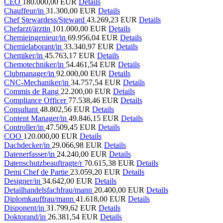
CEO
180.000,00 EUR
Details
Chauffeur/in
31.300,00 EUR
Details
Chef Stewardess/Steward
43.269,23 EUR
Details
Chefarzt/ärztin
101.000,00 EUR
Details
Chemieingenieur/in
69.956,04 EUR
Details
Chemielaborant/in
33.340,97 EUR
Details
Chemiker/in
45.763,17 EUR
Details
Chemotechniker/in
54.461,54 EUR
Details
Clubmanager/in
92.000,00 EUR
Details
CNC-Mechaniker/in
34.757,54 EUR
Details
Commis de Rang
22.200,00 EUR
Details
Compliance Officer
77.538,46 EUR
Details
Consultant
48.802,56 EUR
Details
Content Manager/in
49.846,15 EUR
Details
Controller/in
47.509,45 EUR
Details
COO
120.000,00 EUR
Details
Dachdecker/in
29.066,98 EUR
Details
Datenerfasser/in
24.240,00 EUR
Details
Datenschutzbeauftragte/r
70.615,38 EUR
Details
Demi Chef de Partie
23.059,20 EUR
Details
Designer/in
34.642,00 EUR
Details
Detailhandelsfachfrau/mann
20.400,00 EUR
Details
Diplomkauffrau/mann
41.618,00 EUR
Details
Disponent/in
31.799,62 EUR
Details
Doktorand/in
26.381,54 EUR
Details