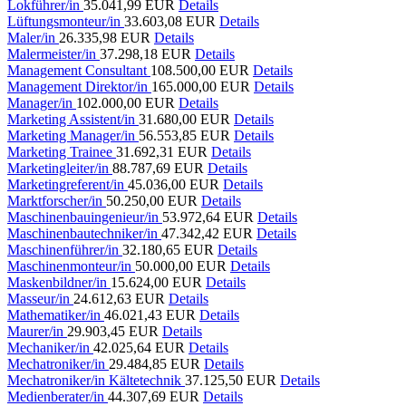
Lokführer/in
35.041,99 EUR
Details
Lüftungsmonteur/in
33.603,08 EUR
Details
Maler/in
26.335,98 EUR
Details
Malermeister/in
37.298,18 EUR
Details
Management Consultant
108.500,00 EUR
Details
Management Direktor/in
165.000,00 EUR
Details
Manager/in
102.000,00 EUR
Details
Marketing Assistent/in
31.680,00 EUR
Details
Marketing Manager/in
56.553,85 EUR
Details
Marketing Trainee
31.692,31 EUR
Details
Marketingleiter/in
88.787,69 EUR
Details
Marketingreferent/in
45.036,00 EUR
Details
Marktforscher/in
50.250,00 EUR
Details
Maschinenbauingenieur/in
53.972,64 EUR
Details
Maschinenbautechniker/in
47.342,42 EUR
Details
Maschinenführer/in
32.180,65 EUR
Details
Maschinenmonteur/in
50.000,00 EUR
Details
Maskenbildner/in
15.624,00 EUR
Details
Masseur/in
24.612,63 EUR
Details
Mathematiker/in
46.021,43 EUR
Details
Maurer/in
29.903,45 EUR
Details
Mechaniker/in
42.025,64 EUR
Details
Mechatroniker/in
29.484,85 EUR
Details
Mechatroniker/in Kältetechnik
37.125,50 EUR
Details
Medienberater/in
44.307,69 EUR
Details