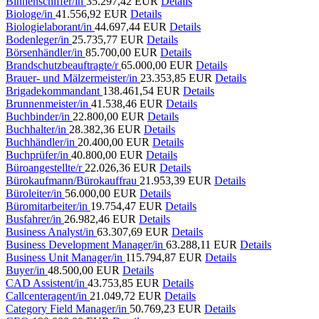
Binnenschiffer/in
35.297,42 EUR
Details
Biologe/in
41.556,92 EUR
Details
Biologielaborant/in
44.697,44 EUR
Details
Bodenleger/in
25.735,77 EUR
Details
Börsenhändler/in
85.700,00 EUR
Details
Brandschutzbeauftragte/r
65.000,00 EUR
Details
Brauer- und Mälzermeister/in
23.353,85 EUR
Details
Brigadekommandant
138.461,54 EUR
Details
Brunnenmeister/in
41.538,46 EUR
Details
Buchbinder/in
22.800,00 EUR
Details
Buchhalter/in
28.382,36 EUR
Details
Buchhändler/in
20.400,00 EUR
Details
Buchprüfer/in
40.800,00 EUR
Details
Büroangestellte/r
22.026,36 EUR
Details
Bürokaufmann/Bürokauffrau
21.953,39 EUR
Details
Büroleiter/in
56.000,00 EUR
Details
Büromitarbeiter/in
19.754,47 EUR
Details
Busfahrer/in
26.982,46 EUR
Details
Business Analyst/in
63.307,69 EUR
Details
Business Development Manager/in
63.288,11 EUR
Details
Business Unit Manager/in
115.794,87 EUR
Details
Buyer/in
48.500,00 EUR
Details
CAD Assistent/in
43.753,85 EUR
Details
Callcenteragent/in
21.049,72 EUR
Details
Category Field Manager/in
50.769,23 EUR
Details