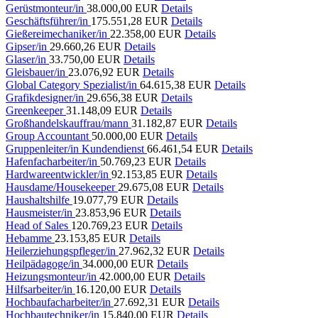
Gerüstmonteur/in
38.000,00 EUR
Details
Geschäftsführer/in
175.551,28 EUR
Details
Gießereimechaniker/in
22.358,00 EUR
Details
Gipser/in
29.660,26 EUR
Details
Glaser/in
33.750,00 EUR
Details
Gleisbauer/in
23.076,92 EUR
Details
Global Category Spezialist/in
64.615,38 EUR
Details
Grafikdesigner/in
29.656,38 EUR
Details
Greenkeeper
31.148,09 EUR
Details
Großhandelskauffrau/mann
31.182,87 EUR
Details
Group Accountant
50.000,00 EUR
Details
Gruppenleiter/in Kundendienst
66.461,54 EUR
Details
Hafenfacharbeiter/in
50.769,23 EUR
Details
Hardwareentwickler/in
92.153,85 EUR
Details
Hausdame/Housekeeper
29.675,08 EUR
Details
Haushaltshilfe
19.077,79 EUR
Details
Hausmeister/in
23.853,96 EUR
Details
Head of Sales
120.769,23 EUR
Details
Hebamme
23.153,85 EUR
Details
Heilerziehungspfleger/in
27.962,32 EUR
Details
Heilpädagoge/in
34.000,00 EUR
Details
Heizungsmonteur/in
42.000,00 EUR
Details
Hilfsarbeiter/in
16.120,00 EUR
Details
Hochbaufacharbeiter/in
27.692,31 EUR
Details
Hochbautechniker/in
15.840,00 EUR
Details