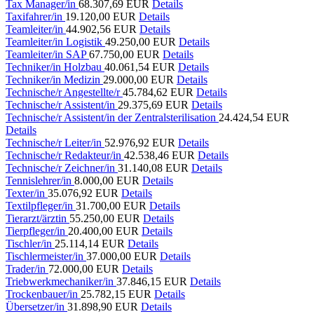
Tax Manager/in
68.307,69 EUR
Details
Taxifahrer/in
19.120,00 EUR
Details
Teamleiter/in
44.902,56 EUR
Details
Teamleiter/in Logistik
49.250,00 EUR
Details
Teamleiter/in SAP
67.750,00 EUR
Details
Techniker/in Holzbau
40.061,54 EUR
Details
Techniker/in Medizin
29.000,00 EUR
Details
Technische/r Angestellte/r
45.784,62 EUR
Details
Technische/r Assistent/in
29.375,69 EUR
Details
Technische/r Assistent/in der Zentralsterilisation
24.424,54 EUR
Details
Technische/r Leiter/in
52.976,92 EUR
Details
Technische/r Redakteur/in
42.538,46 EUR
Details
Technische/r Zeichner/in
31.140,08 EUR
Details
Tennislehrer/in
8.000,00 EUR
Details
Texter/in
35.076,92 EUR
Details
Textilpfleger/in
31.700,00 EUR
Details
Tierarzt/ärztin
55.250,00 EUR
Details
Tierpfleger/in
20.400,00 EUR
Details
Tischler/in
25.114,14 EUR
Details
Tischlermeister/in
37.000,00 EUR
Details
Trader/in
72.000,00 EUR
Details
Triebwerkmechaniker/in
37.846,15 EUR
Details
Trockenbauer/in
25.782,15 EUR
Details
Übersetzer/in
31.898,90 EUR
Details