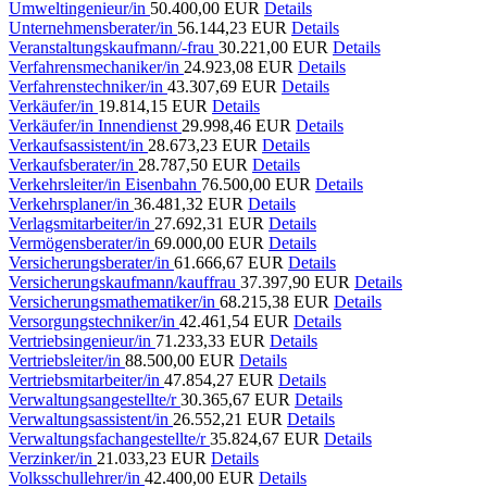
Umweltingenieur/in
50.400,00 EUR
Details
Unternehmensberater/in
56.144,23 EUR
Details
Veranstaltungskaufmann/-frau
30.221,00 EUR
Details
Verfahrensmechaniker/in
24.923,08 EUR
Details
Verfahrenstechniker/in
43.307,69 EUR
Details
Verkäufer/in
19.814,15 EUR
Details
Verkäufer/in Innendienst
29.998,46 EUR
Details
Verkaufsassistent/in
28.673,23 EUR
Details
Verkaufsberater/in
28.787,50 EUR
Details
Verkehrsleiter/in Eisenbahn
76.500,00 EUR
Details
Verkehrsplaner/in
36.481,32 EUR
Details
Verlagsmitarbeiter/in
27.692,31 EUR
Details
Vermögensberater/in
69.000,00 EUR
Details
Versicherungsberater/in
61.666,67 EUR
Details
Versicherungskaufmann/kauffrau
37.397,90 EUR
Details
Versicherungsmathematiker/in
68.215,38 EUR
Details
Versorgungstechniker/in
42.461,54 EUR
Details
Vertriebsingenieur/in
71.233,33 EUR
Details
Vertriebsleiter/in
88.500,00 EUR
Details
Vertriebsmitarbeiter/in
47.854,27 EUR
Details
Verwaltungsangestellte/r
30.365,67 EUR
Details
Verwaltungsassistent/in
26.552,21 EUR
Details
Verwaltungsfachangestellte/r
35.824,67 EUR
Details
Verzinker/in
21.033,23 EUR
Details
Volksschullehrer/in
42.400,00 EUR
Details