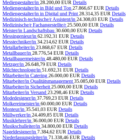
Mediengestalter/in
28.200,00 EUR
Details
Mediengestalter/in in Bild und Ton
27.866,67 EUR
Details
Mediengestalter/in in Digital und Print
28.314,35 EUR
Details
Medizinisch-technische/r Assistent/in
24.308,03 EUR
Details
Medizinische/r Fachangestellte/r
25.500,00 EUR
Details
Meister/in Landschaftsbau
30.600,00 EUR
Details
Messingenieur/in
62.192,31 EUR
Details
Messtechniker/in
34.214,62 EUR
Details
Metallarbeiter/in
23.868,67 EUR
Details
Metallbauer/in
28.776,54 EUR
Details
Metallbauermeister/in
48.480,00 EUR
Details
Metzger/in
26.648,79 EUR
Details
Milchtechnologe/in
51.692,31 EUR
Details
Mitarbeiter/in Catering
26.000,00 EUR
Details
Mitarbeiter/in Qualitätsmanagement
35.085,00 EUR
Details
Mitarbeiter/in Sicherheit
25.000,00 EUR
Details
Mitarbeiter/in Versand
23.298,46 EUR
Details
Modedesigner/in
37.769,23 EUR
Details
Molkereimeister/in
60.000,00 EUR
Details
Monteur/in
35.541,03 EUR
Details
Müllwerker/in
24.409,85 EUR
Details
Musiklehrer/in
36.000,00 EUR
Details
Musikschulleiter/in
34.800,00 EUR
Details
Nageldesigner/in
7.384,62 EUR
Details
Niederlassungsleiter/in
71.338,46 EUR
Details