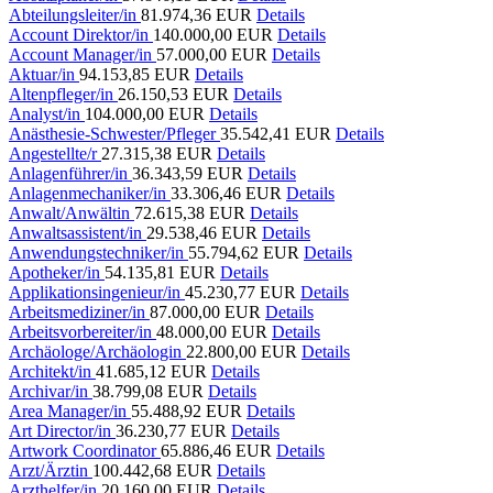
Abteilungsleiter/in
81.974,36 EUR
Details
Account Direktor/in
140.000,00 EUR
Details
Account Manager/in
57.000,00 EUR
Details
Aktuar/in
94.153,85 EUR
Details
Altenpfleger/in
26.150,53 EUR
Details
Analyst/in
104.000,00 EUR
Details
Anästhesie-Schwester/Pfleger
35.542,41 EUR
Details
Angestellte/r
27.315,38 EUR
Details
Anlagenführer/in
36.343,59 EUR
Details
Anlagenmechaniker/in
33.306,46 EUR
Details
Anwalt/Anwältin
72.615,38 EUR
Details
Anwaltsassistent/in
29.538,46 EUR
Details
Anwendungstechniker/in
55.794,62 EUR
Details
Apotheker/in
54.135,81 EUR
Details
Applikationsingenieur/in
45.230,77 EUR
Details
Arbeitsmediziner/in
87.000,00 EUR
Details
Arbeitsvorbereiter/in
48.000,00 EUR
Details
Archäologe/Archäologin
22.800,00 EUR
Details
Architekt/in
41.685,12 EUR
Details
Archivar/in
38.799,08 EUR
Details
Area Manager/in
55.488,92 EUR
Details
Art Director/in
36.230,77 EUR
Details
Artwork Coordinator
65.886,46 EUR
Details
Arzt/Ärztin
100.442,68 EUR
Details
Arzthelfer/in
20.160,00 EUR
Details