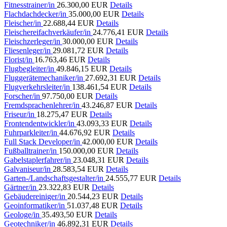
Fitnesstrainer/in
26.300,00 EUR
Details
Flachdachdecker/in
35.000,00 EUR
Details
Fleischer/in
22.688,44 EUR
Details
Fleischereifachverkäufer/in
24.776,41 EUR
Details
Fleischzerleger/in
30.000,00 EUR
Details
Fliesenleger/in
29.081,72 EUR
Details
Florist/in
16.763,46 EUR
Details
Flugbegleiter/in
49.846,15 EUR
Details
Fluggerätemechaniker/in
27.692,31 EUR
Details
Flugverkehrsleiter/in
138.461,54 EUR
Details
Forscher/in
97.750,00 EUR
Details
Fremdsprachenlehrer/in
43.246,87 EUR
Details
Friseur/in
18.275,47 EUR
Details
Frontendentwickler/in
43.093,33 EUR
Details
Fuhrparkleiter/in
44.676,92 EUR
Details
Full Stack Developer/in
42.000,00 EUR
Details
Fußballtrainer/in
150.000,00 EUR
Details
Gabelstaplerfahrer/in
23.048,31 EUR
Details
Galvaniseur/in
28.583,54 EUR
Details
Garten-/Landschaftsgestalter/in
24.555,77 EUR
Details
Gärtner/in
23.322,83 EUR
Details
Gebäudereiniger/in
20.544,23 EUR
Details
Geoinformatiker/in
51.037,48 EUR
Details
Geologe/in
35.493,50 EUR
Details
Geotechniker/in
46.892,31 EUR
Details