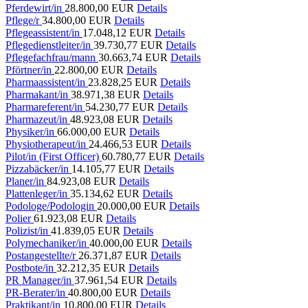
Pferdewirt/in
28.800,00 EUR
Details
Pflege/r
34.800,00 EUR
Details
Pflegeassistent/in
17.048,12 EUR
Details
Pflegedienstleiter/in
39.730,77 EUR
Details
Pflegefachfrau/mann
30.663,74 EUR
Details
Pförtner/in
22.800,00 EUR
Details
Pharmaassistent/in
23.828,25 EUR
Details
Pharmakant/in
38.971,38 EUR
Details
Pharmareferent/in
54.230,77 EUR
Details
Pharmazeut/in
48.923,08 EUR
Details
Physiker/in
66.000,00 EUR
Details
Physiotherapeut/in
24.466,53 EUR
Details
Pilot/in (First Officer)
60.780,77 EUR
Details
Pizzabäcker/in
14.105,77 EUR
Details
Planer/in
84.923,08 EUR
Details
Plattenleger/in
35.134,62 EUR
Details
Podologe/Podologin
20.000,00 EUR
Details
Polier
61.923,08 EUR
Details
Polizist/in
41.839,05 EUR
Details
Polymechaniker/in
40.000,00 EUR
Details
Postangestellte/r
26.371,87 EUR
Details
Postbote/in
32.212,35 EUR
Details
PR Manager/in
37.961,54 EUR
Details
PR-Berater/in
40.800,00 EUR
Details
Praktikant/in
10.800,00 EUR
Details