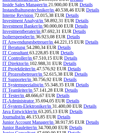
Inside Sales Manager/in
21.900,00 EUR
Details
Instandhaltungstechniker/in
40.538,46 EUR
Details
Interne Revision
72.015,38 EUR
Details
Investment Analyst/in
58.892,31 EUR
Details
Investment Banker/in
90.000,00 EUR
Details
Investmentberater/in
87.692,31 EUR
Details
Isolierspengler/in
36.923,08 EUR
Details
IT Anwendungsbetreuer/in
44.221,15 EUR
Details
IT Beratung
54.280,34 EUR
Details
IT Consultant
63.228,85 EUR
Details
IT Controller/in
67.510,15 EUR
Details
IT Direktor/in
102.988,31 EUR
Details
IT Projektleiter/in
47.576,92 EUR
Details
IT Prozessbetreuer/in
52.615,38 EUR
Details
IT Supporter/in
30.756,92 EUR
Details
IT Systemspezialist/in
55.348,35 EUR
Details
IT Teamleiter/in
57.141,28 EUR
Details
IT Tester/in
48.666,67 EUR
Details
IT-Administrator
35.694,05 EUR
Details
IT-System-Elektroniker/in
31.400,00 EUR
Details
Java Entwickler/in
63.205,13 EUR
Details
Journalist/in
46.153,85 EUR
Details
Junior Account Manager/in
38.917,95 EUR
Details
Junior Bauleiter/in
34.700,00 EUR
Details
Junior Consultant
47.600,00 EUR
Details