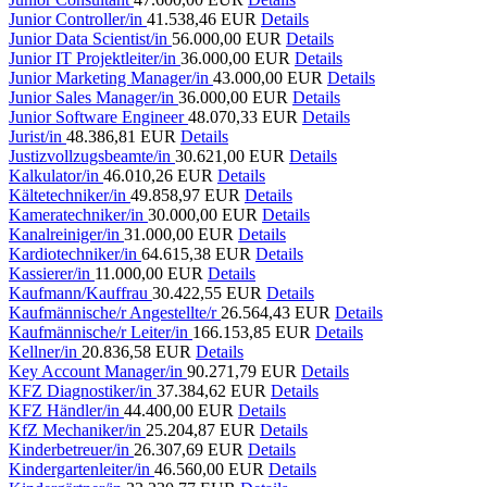
Junior Controller/in
41.538,46 EUR
Details
Junior Data Scientist/in
56.000,00 EUR
Details
Junior IT Projektleiter/in
36.000,00 EUR
Details
Junior Marketing Manager/in
43.000,00 EUR
Details
Junior Sales Manager/in
36.000,00 EUR
Details
Junior Software Engineer
48.070,33 EUR
Details
Jurist/in
48.386,81 EUR
Details
Justizvollzugsbeamte/in
30.621,00 EUR
Details
Kalkulator/in
46.010,26 EUR
Details
Kältetechniker/in
49.858,97 EUR
Details
Kameratechniker/in
30.000,00 EUR
Details
Kanalreiniger/in
31.000,00 EUR
Details
Kardiotechniker/in
64.615,38 EUR
Details
Kassierer/in
11.000,00 EUR
Details
Kaufmann/Kauffrau
30.422,55 EUR
Details
Kaufmännische/r Angestellte/r
26.564,43 EUR
Details
Kaufmännische/r Leiter/in
166.153,85 EUR
Details
Kellner/in
20.836,58 EUR
Details
Key Account Manager/in
90.271,79 EUR
Details
KFZ Diagnostiker/in
37.384,62 EUR
Details
KFZ Händler/in
44.400,00 EUR
Details
KfZ Mechaniker/in
25.204,87 EUR
Details
Kinderbetreuer/in
26.307,69 EUR
Details
Kindergartenleiter/in
46.560,00 EUR
Details