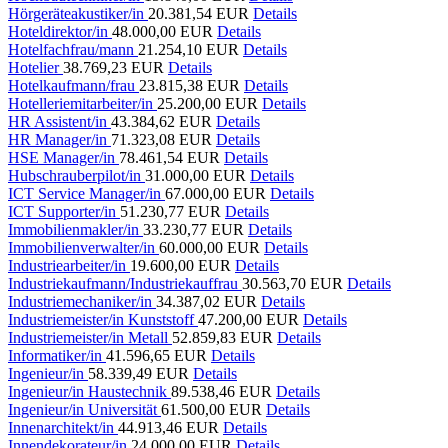
Hörgeräteakustiker/in
20.381,54 EUR
Details
Hoteldirektor/in
48.000,00 EUR
Details
Hotelfachfrau/mann
21.254,10 EUR
Details
Hotelier
38.769,23 EUR
Details
Hotelkaufmann/frau
23.815,38 EUR
Details
Hotelleriemitarbeiter/in
25.200,00 EUR
Details
HR Assistent/in
43.384,62 EUR
Details
HR Manager/in
71.323,08 EUR
Details
HSE Manager/in
78.461,54 EUR
Details
Hubschrauberpilot/in
31.000,00 EUR
Details
ICT Service Manager/in
67.000,00 EUR
Details
ICT Supporter/in
51.230,77 EUR
Details
Immobilienmakler/in
33.230,77 EUR
Details
Immobilienverwalter/in
60.000,00 EUR
Details
Industriearbeiter/in
19.600,00 EUR
Details
Industriekaufmann/Industriekauffrau
30.563,70 EUR
Details
Industriemechaniker/in
34.387,02 EUR
Details
Industriemeister/in Kunststoff
47.200,00 EUR
Details
Industriemeister/in Metall
52.859,83 EUR
Details
Informatiker/in
41.596,65 EUR
Details
Ingenieur/in
58.339,49 EUR
Details
Ingenieur/in Haustechnik
89.538,46 EUR
Details
Ingenieur/in Universität
61.500,00 EUR
Details
Innenarchitekt/in
44.913,46 EUR
Details
Innendekorateur/in
24.000,00 EUR
Details