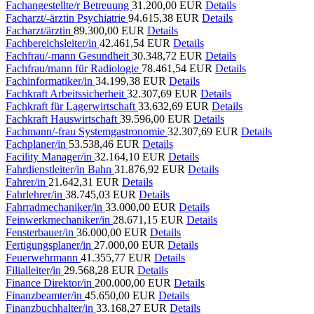
Fachangestellte/r Betreuung
31.200,00 EUR
Details
Facharzt/-ärztin Psychiatrie
94.615,38 EUR
Details
Facharzt/ärztin
89.300,00 EUR
Details
Fachbereichsleiter/in
42.461,54 EUR
Details
Fachfrau/-mann Gesundheit
30.348,72 EUR
Details
Fachfrau/mann für Radiologie
78.461,54 EUR
Details
Fachinformatiker/in
34.199,38 EUR
Details
Fachkraft Arbeitssicherheit
32.307,69 EUR
Details
Fachkraft für Lagerwirtschaft
33.632,69 EUR
Details
Fachkraft Hauswirtschaft
39.596,00 EUR
Details
Fachmann/-frau Systemgastronomie
32.307,69 EUR
Details
Fachplaner/in
53.538,46 EUR
Details
Facility Manager/in
32.164,10 EUR
Details
Fahrdienstleiter/in Bahn
31.876,92 EUR
Details
Fahrer/in
21.642,31 EUR
Details
Fahrlehrer/in
38.745,03 EUR
Details
Fahrradmechaniker/in
33.000,00 EUR
Details
Feinwerkmechaniker/in
28.671,15 EUR
Details
Fensterbauer/in
36.000,00 EUR
Details
Fertigungsplaner/in
27.000,00 EUR
Details
Feuerwehrmann
41.355,77 EUR
Details
Filialleiter/in
29.568,28 EUR
Details
Finance Direktor/in
200.000,00 EUR
Details
Finanzbeamter/in
45.650,00 EUR
Details
Finanzbuchhalter/in
33.168,27 EUR
Details