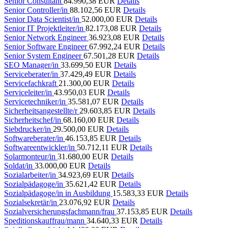
Senior Consultant
84.990,38 EUR
Details
Senior Controller/in
88.102,56 EUR
Details
Senior Data Scientist/in
52.000,00 EUR
Details
Senior IT Projektleiter/in
82.173,08 EUR
Details
Senior Network Engineer
36.923,08 EUR
Details
Senior Software Engineer
67.992,24 EUR
Details
Senior System Engineer
67.501,28 EUR
Details
SEO Manager/in
33.699,50 EUR
Details
Serviceberater/in
37.429,49 EUR
Details
Servicefachkraft
21.300,00 EUR
Details
Serviceleiter/in
43.950,03 EUR
Details
Servicetechniker/in
35.581,07 EUR
Details
Sicherheitsangestellte/r
29.603,85 EUR
Details
Sicherheitschef/in
68.160,00 EUR
Details
Siebdrucker/in
29.500,00 EUR
Details
Softwareberater/in
46.153,85 EUR
Details
Softwareentwickler/in
50.712,11 EUR
Details
Solarmonteur/in
31.680,00 EUR
Details
Soldat/in
33.000,00 EUR
Details
Sozialarbeiter/in
34.923,69 EUR
Details
Sozialpädagoge/in
35.621,42 EUR
Details
Sozialpädagoge/in in Ausbildung
15.583,33 EUR
Details
Sozialsekretär/in
23.076,92 EUR
Details
Sozialversicherungsfachmann/frau
37.153,85 EUR
Details
Speditionskauffrau/mann
34.640,33 EUR
Details