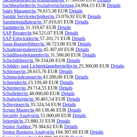
Sachbearbeiter/in Sozialversicherung
24.994,15 EUR
Details
Sales Manager/in
76.615,38 EUR
Details
Sanitär Servicetechniker/in
23.076,92 EUR
Details
Sanitärinstallateur/in
37.010,65 EUR
Details
Sanitäter/in
31.319,67 EUR
Details
SAP Berater/in
64.521,07 EUR
Details
SAP Entwickler/in
57.201,71 EUR
Details
Saug-Baggerführer/in
38.723,00 EUR
Details
Schadenregulierer/in
45.307,69 EUR
Details
Schädlingsbekämpfer/in
31.500,00 EUR
Details
Schichtführer/in
59.334,00 EUR
Details
Schilder- und Lichtreklamehersteller/in
25.300,00 EUR
Details
Schlosser/in
28.615,76 EUR
Details
Schmuckdesigner/in
43.200,00 EUR
Details
Schneider/in
23.339,49 EUR
Details
Schreiner/in
29.714,55 EUR
Details
Schulleiter/in
48.000,00 EUR
Details
Schulsekretär/in
30.461,54 EUR
Details
Schweisser/in
33.324,54 EUR
Details
Scrum Master/in
60.138,46 EUR
Details
Security Analyst/in
51.000,00 EUR
Details
Sekretär/in
23.880,31 EUR
Details
Senior Auditor
79.384,62 EUR
Details
Senior Business Analyst/in
104.307,69 EUR
Details