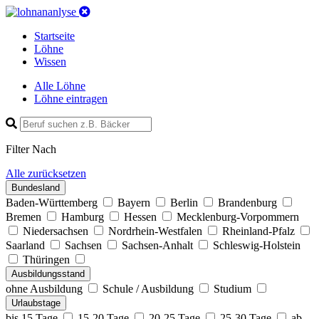
Startseite
Löhne
Wissen
Alle Löhne
Löhne eintragen
Filter Nach
Alle zurücksetzen
Bundesland
Baden-Württemberg
Bayern
Berlin
Brandenburg
Bremen
Hamburg
Hessen
Mecklenburg-Vorpommern
Niedersachsen
Nordrhein-Westfalen
Rheinland-Pfalz
Saarland
Sachsen
Sachsen-Anhalt
Schleswig-Holstein
Thüringen
Ausbildungs­stand
ohne Ausbildung
Schule / Ausbildung
Studium
Urlaubstage
bis 15 Tage
15-20 Tage
20-25 Tage
25-30 Tage
ab