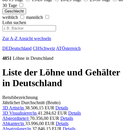
30 Tage
Geschlecht
weiblich
mannlich
Lohn suchen
Zur A-Z Ansicht wechseln
DE
Deutschland
CH
Schweiz
AT
Österreich
4851
Löhne in Deutschland
Liste der Löhne und Gehälter
in Deutschland
Berufsbezeichnung
Jährlicher Durchschnitt (Brutto)
3D Artist/in
38.506,15 EUR
Details
3D Visualisierer/in
41.284,62 EUR
Details
Abgeordnete/r
70.356,00 EUR
Details
Abkanter/in
33.996,00 EUR
Details
Absatzplaner/in
37.846,15 EUR
Details