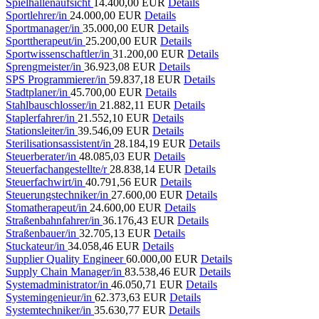
Spielhallenaufsicht
14.400,00 EUR
Details
Sportlehrer/in
24.000,00 EUR
Details
Sportmanager/in
35.000,00 EUR
Details
Sporttherapeut/in
25.200,00 EUR
Details
Sportwissenschaftler/in
31.200,00 EUR
Details
Sprengmeister/in
36.923,08 EUR
Details
SPS Programmierer/in
59.837,18 EUR
Details
Stadtplaner/in
45.700,00 EUR
Details
Stahlbauschlosser/in
21.882,11 EUR
Details
Staplerfahrer/in
21.552,10 EUR
Details
Stationsleiter/in
39.546,09 EUR
Details
Sterilisationsassistent/in
28.184,19 EUR
Details
Steuerberater/in
48.085,03 EUR
Details
Steuerfachangestellte/r
28.838,14 EUR
Details
Steuerfachwirt/in
40.791,56 EUR
Details
Steuerungstechniker/in
27.600,00 EUR
Details
Stomatherapeut/in
24.600,00 EUR
Details
Straßenbahnfahrer/in
36.176,43 EUR
Details
Straßenbauer/in
32.705,13 EUR
Details
Stuckateur/in
34.058,46 EUR
Details
Supplier Quality Engineer
60.000,00 EUR
Details
Supply Chain Manager/in
83.538,46 EUR
Details
Systemadministrator/in
46.050,71 EUR
Details
Systemingenieur/in
62.373,63 EUR
Details
Systemtechniker/in
35.630,77 EUR
Details