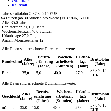
Qualifikation
Kaufkraft
Jahresbruttolohn
Ø 37.846,15 EUR
Teilzeit
(ab 30 Stunden pro Woche)
Ø 37.846,15 EUR
Alter
35,0 Jahre
Berufserfahrung
15,0 Jahre
Wochenarbeitszeit
40,0 Stunden
Urlaubstage
27,0 Tage
Anzahl Monatsgehälter
12
Alle Daten sind errechnete Durchschnittswerte.
Berufs­
Wochen­
Urlaubs­
Alter
Bruttolohn
Bundesland
erfahrung
arbeitszeit
tage
(Jahre)
(Jahr)
(Jahre)
(Stunden)
(Jahr)
37.846,15
Berlin
35,0
15,0
40,0
27,0
EUR
Alle Daten sind errechnete Durchschnittswerte.
Berufs­
Wochen­
Urlaubs­
Alter
Bruttolohn
Geschlecht
erfahrung
arbeitszeit
tage
(Jahre)
(Jahr)
(Jahre)
(Stunden)
(Jahre)
37.846,15
männlich
35,0
15,0
40,0
27,0
EUR