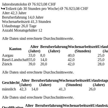
Jahresbruttolohn
Ø 76.923,08 CHF
Teilzeit
(ab 30 Stunden pro Woche)
Ø 76.923,08 CHF
Alter
42,3 Jahre
Berufserfahrung
14,0 Jahre
Wochenarbeitszeit
41,3 Stunden
Urlaubstage
26,0 Tage
Anzahl Monatsgehälter
12
Alle Daten sind errechnete Durchschnittswerte.
Alter
Berufs­erfahrung
Wochen­arbeitszeit
Urlaub
Kanton
(Jahre)
(Jahre)
(Stunden)
(Ja
Aargau
33,0
8,0
40,0
25,0
Basel-Landschaft
55,0
14,0
42,0
25,0
Zürich
39,0
20,0
42,0
28,0
Alle Daten sind errechnete Durchschnittswerte.
Alter
Berufs­erfahrung
Wochen­arbeitszeit
Urlaubs­tag
Geschlecht
(Jahre)
(Jahre)
(Stunden)
(Jahre)
männlich
42,3
14,0
41,3
26,0
Alle Daten sind errechnete Durchschnittswerte.
Alter
Berufs­erfahrung
Wochen­arbeitszeit
Urlaubs­t
Qualifikation