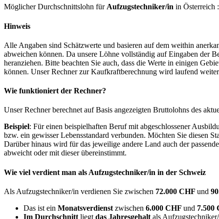
Möglicher Durchschnittslohn für
Aufzugstechniker/in
in Österreich 
Hinweis
Alle Angaben sind Schätzwerte und basieren auf dem weithin anerkann
abweichen können. Da unsere Löhne vollständig auf Eingaben der Bes
heranziehen. Bitte beachten Sie auch, dass die Werte in einigen Gebi
können. Unser Rechner zur Kaufkraftberechnung wird laufend weiter op
Wie funktioniert der Rechner?
Unser Rechner berechnet auf Basis angezeigten Bruttolohns des aktu
Beispiel
: Für einen beispielhaften Beruf mit abgeschlossener Ausbil
bzw. ein gewisser Lebensstandard verbunden. Möchten Sie diesen Stan
Darüber hinaus wird für das jeweilige andere Land auch der passend
abweicht oder mit dieser übereinstimmt.
Wie viel verdient man als
Aufzugstechniker/in
in der Schweiz
Als Aufzugstechniker/in verdienen Sie zwischen
72.000 CHF
und
90
Das ist ein
Monatsverdienst
zwischen
6.000 CHF
und
7.500
Im Durchschnitt
liegt
das Jahresgehalt
als Aufzugstechniker/