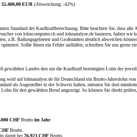
:
32.400,00 EUR
(Abweichung:
-42%
)
ten Standard der Kaufkraftberechnung. Bitte beachten Sie, dass alle 
ucher von lohncomputer.ch und lohnanalyse.de basieren, haben wir kei
eten, z.B. Ballungsgebieten und Großstädten deutlich abweichen können
timiert. Sollte Ihnen ein Fehler auffallen, schreiben Sie uns gerne e
ell gewählten Landes den um die Kaufkraft bereinigten Lohn der jeweil
dung wird auf lohnanalyse.de für Deutschland ein Brutto-Jahreslohn vo
dard als Angestellter in der Schweiz halten, müssten Sie dort mindes
e Lohn für den gewählten Beruf angezeigt. So können Sie direkt prüfen
.000 CHF
Brutto
im Jahr
.
 CHF
Brutto.
in damit bei
76.923 CHF
Brutto.