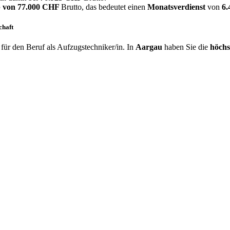
 von
77.000 CHF
Brutto, das bedeutet einen
Monatsverdienst
von
6
chaft
ür den Beruf als Aufzugstechniker/in. In
Aargau
haben Sie die
höchs