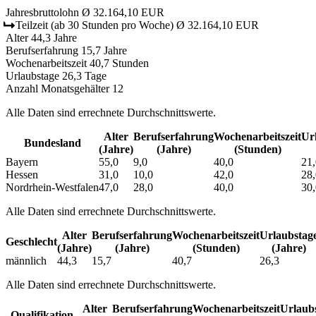
Jahresbruttolohn
Ø 32.164,10 EUR
Teilzeit
(ab 30 Stunden pro Woche)
Ø 32.164,10 EUR
Alter
44,3 Jahre
Berufserfahrung
15,7 Jahre
Wochenarbeitszeit
40,7 Stunden
Urlaubstage
26,3 Tage
Anzahl Monatsgehälter
12
Alle Daten sind errechnete Durchschnittswerte.
Alter
Berufs­erfahrung
Wochen­arbeitszeit
Url
Bundesland
(Jahre)
(Jahre)
(Stunden)
Bayern
55,0
9,0
40,0
21,
Hessen
31,0
10,0
42,0
28,
Nordrhein-Westfalen
47,0
28,0
40,0
30,
Alle Daten sind errechnete Durchschnittswerte.
Alter
Berufs­erfahrung
Wochen­arbeitszeit
Urlaubs­tag
Geschlecht
(Jahre)
(Jahre)
(Stunden)
(Jahre)
männlich
44,3
15,7
40,7
26,3
Alle Daten sind errechnete Durchschnittswerte.
Alter
Berufs­erfahrung
Wochen­arbeitszeit
Urlaubs
Qualifikation