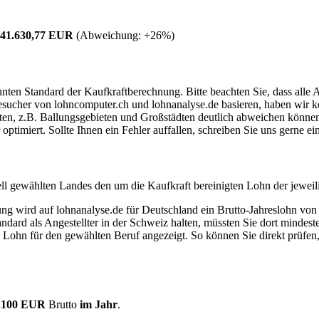
41.630,77 EUR
(Abweichung:
+26%
)
ten Standard der Kaufkraftberechnung. Bitte beachten Sie, dass alle 
ucher von lohncomputer.ch und lohnanalyse.de basieren, haben wir kei
eten, z.B. Ballungsgebieten und Großstädten deutlich abweichen können
timiert. Sollte Ihnen ein Fehler auffallen, schreiben Sie uns gerne e
ell gewählten Landes den um die Kaufkraft bereinigten Lohn der jeweil
dung wird auf lohnanalyse.de für Deutschland ein Brutto-Jahreslohn vo
dard als Angestellter in der Schweiz halten, müssten Sie dort mindes
e Lohn für den gewählten Beruf angezeigt. So können Sie direkt prüfen
.100 EUR
Brutto
im Jahr
.