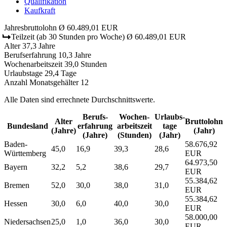
Qualifikation
Kaufkraft
Jahresbruttolohn
Ø 60.489,01 EUR
Teilzeit
(ab 30 Stunden pro Woche)
Ø 60.489,01 EUR
Alter
37,3 Jahre
Berufserfahrung
10,3 Jahre
Wochenarbeitszeit
39,0 Stunden
Urlaubstage
29,4 Tage
Anzahl Monatsgehälter
12
Alle Daten sind errechnete Durchschnittswerte.
Berufs­
Wochen­
Urlaubs­
Alter
Bruttolohn
Bundesland
erfahrung
arbeitszeit
tage
(Jahre)
(Jahr)
(Jahre)
(Stunden)
(Jahr)
Baden-
58.676,92
45,0
16,9
39,3
28,6
Württemberg
EUR
64.973,50
Bayern
32,2
5,2
38,6
29,7
EUR
55.384,62
Bremen
52,0
30,0
38,0
31,0
EUR
55.384,62
Hessen
30,0
6,0
40,0
30,0
EUR
58.000,00
Niedersachsen
25,0
1,0
36,0
30,0
EUR