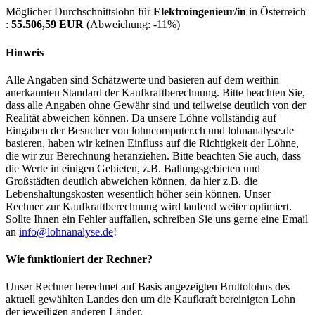
Möglicher Durchschnittslohn für
Elektroingenieur/in
in Österreich
:
55.506,59 EUR
(Abweichung:
-11%
)
Hinweis
Alle Angaben sind Schätzwerte und basieren auf dem weithin
anerkannten Standard der Kaufkraftberechnung. Bitte beachten Sie,
dass alle Angaben ohne Gewähr sind und teilweise deutlich von der
Realität abweichen können. Da unsere Löhne vollständig auf
Eingaben der Besucher von lohncomputer.ch und lohnanalyse.de
basieren, haben wir keinen Einfluss auf die Richtigkeit der Löhne,
die wir zur Berechnung heranziehen. Bitte beachten Sie auch, dass
die Werte in einigen Gebieten, z.B. Ballungsgebieten und
Großstädten deutlich abweichen können, da hier z.B. die
Lebenshaltungskosten wesentlich höher sein können. Unser
Rechner zur Kaufkraftberechnung wird laufend weiter optimiert.
Sollte Ihnen ein Fehler auffallen, schreiben Sie uns gerne eine Email
an
info@lohnanalyse.de
!
Wie funktioniert der Rechner?
Unser Rechner berechnet auf Basis angezeigten Bruttolohns des
aktuell gewählten Landes den um die Kaufkraft bereinigten Lohn
der jeweiligen anderen Länder.