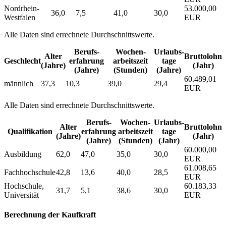
Nordrhein-
53.000,00
36,0
7,5
41,0
30,0
Westfalen
EUR
Alle Daten sind errechnete Durchschnittswerte.
Berufs­
Wochen­
Urlaubs­
Alter
Bruttolohn
Geschlecht
erfahrung
arbeitszeit
tage
(Jahre)
(Jahr)
(Jahre)
(Stunden)
(Jahre)
60.489,01
männlich
37,3
10,3
39,0
29,4
EUR
Alle Daten sind errechnete Durchschnittswerte.
Berufs­
Wochen­
Urlaubs­
Alter
Bruttolohn
Qualifikation
erfahrung
arbeitszeit
tage
(Jahre)
(Jahr)
(Jahre)
(Stunden)
(Jahr)
60.000,00
Ausbildung
62,0
47,0
35,0
30,0
EUR
61.008,65
Fachhochschule
42,8
13,6
40,0
28,5
EUR
Hochschule,
60.183,33
31,7
5,1
38,6
30,0
Universität
EUR
Berechnung der Kaufkraft