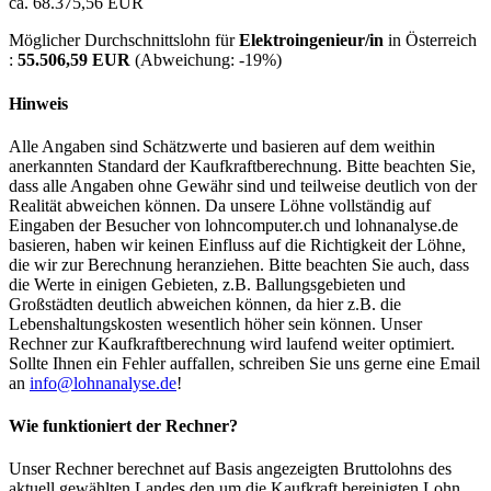
ca. 68.375,56 EUR
Möglicher Durchschnittslohn für
Elektroingenieur/in
in Österreich
:
55.506,59 EUR
(Abweichung:
-19%
)
Hinweis
Alle Angaben sind Schätzwerte und basieren auf dem weithin
anerkannten Standard der Kaufkraftberechnung. Bitte beachten Sie,
dass alle Angaben ohne Gewähr sind und teilweise deutlich von der
Realität abweichen können. Da unsere Löhne vollständig auf
Eingaben der Besucher von lohncomputer.ch und lohnanalyse.de
basieren, haben wir keinen Einfluss auf die Richtigkeit der Löhne,
die wir zur Berechnung heranziehen. Bitte beachten Sie auch, dass
die Werte in einigen Gebieten, z.B. Ballungsgebieten und
Großstädten deutlich abweichen können, da hier z.B. die
Lebenshaltungskosten wesentlich höher sein können. Unser
Rechner zur Kaufkraftberechnung wird laufend weiter optimiert.
Sollte Ihnen ein Fehler auffallen, schreiben Sie uns gerne eine Email
an
info@lohnanalyse.de
!
Wie funktioniert der Rechner?
Unser Rechner berechnet auf Basis angezeigten Bruttolohns des
aktuell gewählten Landes den um die Kaufkraft bereinigten Lohn