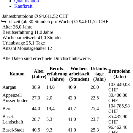
Qualifikation
Kaufkraft
Jahresbruttolohn
Ø 94.611,52 CHF
Teilzeit
(ab 30 Stunden pro Woche)
Ø 94.611,52 CHF
Alter
36,0 Jahre
Berufserfahrung
11,0 Jahre
Wochenarbeitszeit
41,0 Stunden
Urlaubstage
25,1 Tage
Anzahl Monatsgehälter
12
Alle Daten sind errechnete Durchschnittswerte.
Berufs­
Wochen­
Urlaubs­
Alter
Bruttolohn
Kanton
erfahrung
arbeitszeit
tage
(Jahre)
(Jahr)
(Jahre)
(Stunden)
(Jahr)
103.449,08
Aargau
38,9
14,6
40,9
26,0
CHF
Appenzell
80.400,00
27,0
2,0
42,0
22,5
Ausserrhoden
CHF
104.785,98
Bern
44,0
19,4
41,7
25,4
CHF
Basel-
85.435,90
28,7
5,3
41,0
23,7
Landschaft
CHF
96.462,46
Basel-Stadt
40,5
9,3
41,0
25,3
CHF