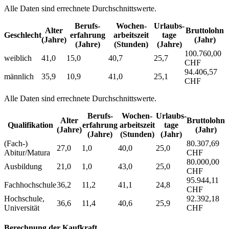
Alle Daten sind errechnete Durchschnittswerte.
Berufs­
Wochen­
Urlaubs­
Alter
Bruttolohn
Geschlecht
erfahrung
arbeitszeit
tage
(Jahre)
(Jahr)
(Jahre)
(Stunden)
(Jahre)
100.760,00
weiblich
41,0
15,0
40,7
25,7
CHF
94.406,57
männlich
35,9
10,9
41,0
25,1
CHF
Alle Daten sind errechnete Durchschnittswerte.
Berufs­
Wochen­
Urlaubs­
Alter
Bruttolohn
Qualifikation
erfahrung
arbeitszeit
tage
(Jahre)
(Jahr)
(Jahre)
(Stunden)
(Jahr)
(Fach-)
80.307,69
27,0
1,0
40,0
25,0
Abitur/Matura
CHF
80.000,00
Ausbildung
21,0
1,0
43,0
25,0
CHF
95.944,11
Fachhochschule
36,2
11,2
41,1
24,8
CHF
Hochschule,
92.392,18
36,6
11,4
40,6
25,9
Universität
CHF
Berechnung der Kaufkraft