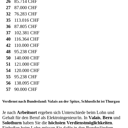
26
85.714 CHF
27
87.000 CHF
32
76.283 CHF
35
113.016 CHF
36
87.805 CHF
37
102.381 CHF
40
116.364 CHF
42
110.000 CHF
48
95.238 CHF
50
140.000 CHF
51
121.000 CHF
54
120.000 CHF
55
95.238 CHF
56
138.095 CHF
57
90.000 CHF
Verdienst nach Bundesland: Valais an der Spitze, Schlusslicht ist Thurgau
Je nach
Arbeitsort
ergeben sich Unterschiede beim Lohn und
Gehalt für den Beruf als Elektroingenieur/in. In
Valais
,
Bern
und
Solothurn
haben Sie die
höchsten Verdienstmöglichkeiten
.
Einbußen beim Lohn müssen Sie dafür in den Bundesländern