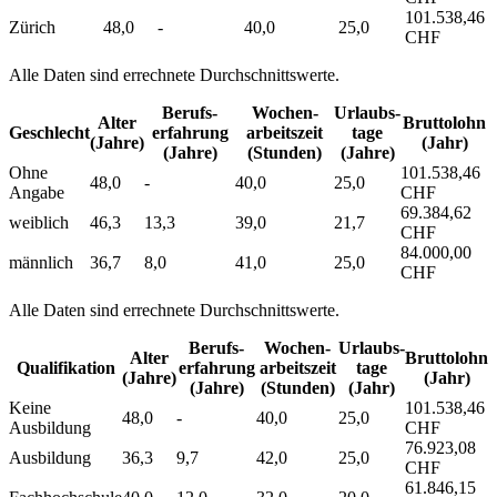
101.538,46
Zürich
48,0
-
40,0
25,0
CHF
Alle Daten sind errechnete Durchschnittswerte.
Berufs­
Wochen­
Urlaubs­
Alter
Bruttolohn
Geschlecht
erfahrung
arbeitszeit
tage
(Jahre)
(Jahr)
(Jahre)
(Stunden)
(Jahre)
Ohne
101.538,46
48,0
-
40,0
25,0
Angabe
CHF
69.384,62
weiblich
46,3
13,3
39,0
21,7
CHF
84.000,00
männlich
36,7
8,0
41,0
25,0
CHF
Alle Daten sind errechnete Durchschnittswerte.
Berufs­
Wochen­
Urlaubs­
Alter
Bruttolohn
Qualifikation
erfahrung
arbeitszeit
tage
(Jahre)
(Jahr)
(Jahre)
(Stunden)
(Jahr)
Keine
101.538,46
48,0
-
40,0
25,0
Ausbildung
CHF
76.923,08
Ausbildung
36,3
9,7
42,0
25,0
CHF
61.846,15