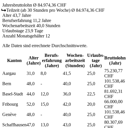
Jahresbruttolohn
Ø 84.974,36 CHF
Teilzeit
(ab 30 Stunden pro Woche)
Ø 84.974,36 CHF
Alter
43,7 Jahre
Berufserfahrung
11,2 Jahre
Wochenarbeitszeit
40,0 Stunden
Urlaubstage
23,9 Tage
Anzahl Monatsgehälter
12
Alle Daten sind errechnete Durchschnittswerte.
Berufs­
Wochen­
Urlaubs­
Alter
Bruttolohn
Kanton
erfahrung
arbeitszeit
tage
(Jahre)
(Jahr)
(Jahre)
(Stunden)
(Jahr)
75.230,77
Aargau
31,0
8,0
41,5
25,0
CHF
101.538,46
Bern
48,0
-
40,0
25,0
CHF
81.692,31
Basel-Stadt
44,0
12,0
36,0
22,5
CHF
66.000,00
Fribourg
52,0
15,0
42,0
20,0
CHF
101.538,46
Genève
48,0
-
40,0
25,0
CHF
80.307,69
Schaffhausen
47,0
13,0
43,0
25,0
CHF