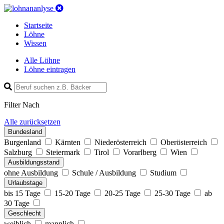
Startseite
Löhne
Wissen
Alle Löhne
Löhne eintragen
Filter Nach
Alle zurücksetzen
Bundesland
Burgenland
Kärnten
Niederösterreich
Oberösterreich
Salzburg
Steiermark
Tirol
Vorarlberg
Wien
Ausbildungs­stand
ohne Ausbildung
Schule / Ausbildung
Studium
Urlaubstage
bis 15 Tage
15-20 Tage
20-25 Tage
25-30 Tage
ab
30 Tage
Geschlecht
weiblich
mannlich