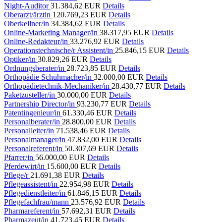
Night-Auditor
31.384,62 EUR
Details
Oberarzt/ärztin
120.769,23 EUR
Details
Oberkellner/in
34.384,62 EUR
Details
Online-Marketing Manager/in
38.317,95 EUR
Details
Online-Redakteur/in
33.276,92 EUR
Details
Operationstechnische/r Assistent/in
25.846,15 EUR
Details
Optiker/in
30.829,26 EUR
Details
Ordnungsberater/in
28.723,85 EUR
Details
Orthopädie Schuhmacher/in
32.000,00 EUR
Details
Orthopädietechnik-Mechaniker/in
28.430,77 EUR
Details
Paketzusteller/in
30.000,00 EUR
Details
Partnership Director/in
93.230,77 EUR
Details
Patentingenieur/in
61.330,46 EUR
Details
Personalberater/in
28.800,00 EUR
Details
Personalleiter/in
71.538,46 EUR
Details
Personalmanager/in
47.832,00 EUR
Details
Personalreferent/in
50.307,69 EUR
Details
Pfarrer/in
56.000,00 EUR
Details
Pferdewirt/in
15.600,00 EUR
Details
Pflege/r
21.691,38 EUR
Details
Pflegeassistent/in
22.954,98 EUR
Details
Pflegedienstleiter/in
61.846,15 EUR
Details
Pflegefachfrau/mann
23.576,92 EUR
Details
Pharmareferent/in
57.692,31 EUR
Details
Pharmazeut/in
41.723,45 EUR
Details