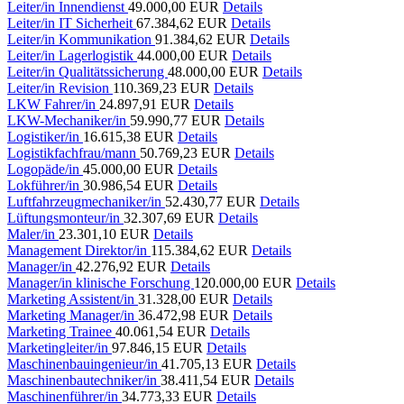
Leiter/in Innendienst
49.000,00 EUR
Details
Leiter/in IT Sicherheit
67.384,62 EUR
Details
Leiter/in Kommunikation
91.384,62 EUR
Details
Leiter/in Lagerlogistik
44.000,00 EUR
Details
Leiter/in Qualitätssicherung
48.000,00 EUR
Details
Leiter/in Revision
110.369,23 EUR
Details
LKW Fahrer/in
24.897,91 EUR
Details
LKW-Mechaniker/in
59.990,77 EUR
Details
Logistiker/in
16.615,38 EUR
Details
Logistikfachfrau/mann
50.769,23 EUR
Details
Logopäde/in
45.000,00 EUR
Details
Lokführer/in
30.986,54 EUR
Details
Luftfahrzeugmechaniker/in
52.430,77 EUR
Details
Lüftungsmonteur/in
32.307,69 EUR
Details
Maler/in
23.301,10 EUR
Details
Management Direktor/in
115.384,62 EUR
Details
Manager/in
42.276,92 EUR
Details
Manager/in klinische Forschung
120.000,00 EUR
Details
Marketing Assistent/in
31.328,00 EUR
Details
Marketing Manager/in
36.472,98 EUR
Details
Marketing Trainee
40.061,54 EUR
Details
Marketingleiter/in
97.846,15 EUR
Details
Maschinenbauingenieur/in
41.705,13 EUR
Details
Maschinenbautechniker/in
38.411,54 EUR
Details
Maschinenführer/in
34.773,33 EUR
Details