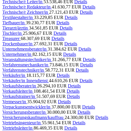
Technische/r Leiter/in
53.538,46 EUR
Details
Technische/r Redakteur/in
41.630,77 EUR
Details
Technische/r Zeichner/in
27.121,43 EUR
Details
Textilgestalter/in
33.229,85 EUR
Details
Tiefbauer/in
39.230,77 EUR
Details
Tierarzt/ärztin
34.561,85 EUR
Details
Tischler/in
25.906,67 EUR
Details
Treasurer
68.307,69 EUR
Details
Trockenbauer/in
27.692,31 EUR
Details
Unternehmensberater/in
31.384,62 EUR
Details
Unternehmer/in
82.162,15 EUR
Details
Veranstaltungstechniker/in
31.266,77 EUR
Details
Verfahrensmechaniker/in
73.846,15 EUR
Details
Verfahrenstechniker/in
58.772,31 EUR
Details
Verkäufer/in
18.115,77 EUR
Details
Verkäufer/in Innendienst
44.610,26 EUR
Details
Verkaufsberater/in
26.294,10 EUR
Details
Verkaufsleiter/in
108.461,54 EUR
Details
Verkaufstrainer/in
51.507,69 EUR
Details
Vermesser/in
35.904,92 EUR
Details
Verpackungsentwickler/in
37.800,00 EUR
Details
Versicherungsberater/in
30.000,00 EUR
Details
Versicherungskaufmann/kauffrau
24.300,00 EUR
Details
Vertriebsingenieur/in
55.961,54 EUR
Details
Vertriebsleiter/in
86.469,35 EUR
Details