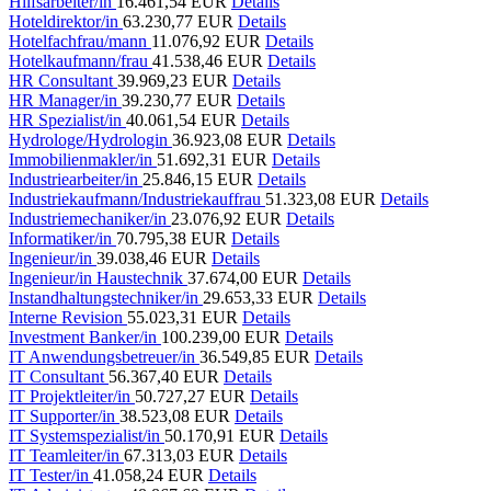
Hilfsarbeiter/in
16.461,54 EUR
Details
Hoteldirektor/in
63.230,77 EUR
Details
Hotelfachfrau/mann
11.076,92 EUR
Details
Hotelkaufmann/frau
41.538,46 EUR
Details
HR Consultant
39.969,23 EUR
Details
HR Manager/in
39.230,77 EUR
Details
HR Spezialist/in
40.061,54 EUR
Details
Hydrologe/Hydrologin
36.923,08 EUR
Details
Immobilienmakler/in
51.692,31 EUR
Details
Industriearbeiter/in
25.846,15 EUR
Details
Industriekaufmann/Industriekauffrau
51.323,08 EUR
Details
Industriemechaniker/in
23.076,92 EUR
Details
Informatiker/in
70.795,38 EUR
Details
Ingenieur/in
39.038,46 EUR
Details
Ingenieur/in Haustechnik
37.674,00 EUR
Details
Instandhaltungstechniker/in
29.653,33 EUR
Details
Interne Revision
55.023,31 EUR
Details
Investment Banker/in
100.239,00 EUR
Details
IT Anwendungsbetreuer/in
36.549,85 EUR
Details
IT Consultant
56.367,40 EUR
Details
IT Projektleiter/in
50.727,27 EUR
Details
IT Supporter/in
38.523,08 EUR
Details
IT Systemspezialist/in
50.170,91 EUR
Details
IT Teamleiter/in
67.313,03 EUR
Details
IT Tester/in
41.058,24 EUR
Details