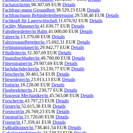
Facharzt/ärztin
98.307,69 EUR
Details
Fachfrau/-mann Gesundheit
38.529,23 EUR
Details
Fachfrau/mann Behindertenbetreuung
29.538,46 EUR
Details
Fachkraft für Lagerwirtschaft
11.076,92 EUR
Details
Facility Manager/in
41.630,77 EUR
Details
Fahrdienstleiter/in Bahn
41.000,00 EUR
Details
Fahrer/in
13.379,08 EUR
Details
Fahrzeugaufbereiter/in
15.692,31 EUR
Details
Fertigungsplaner/in
29.942,77 EUR
Details
Filialleiter/in
32.307,69 EUR
Details
Finanzbuchhalter/in
49.700,00 EUR
Details
Fitnesstrainer/in
29.907,69 EUR
Details
Flachdachdecker/in
33.230,77 EUR
Details
Fleischer/in
30.461,54 EUR
Details
Fliesenleger/in
23.913,13 EUR
Details
Florist/in
18.228,00 EUR
Details
Flugbegleiter/in
21.230,77 EUR
Details
Flugzeug Mechaniker/in
45.563,08 EUR
Details
Forscher/in
43.797,23 EUR
Details
Förster/in
52.615,38 EUR
Details
Forstwirt/in
26.769,23 EUR
Details
Fotograf/in
21.720,00 EUR
Details
Friseur/in
17.359,41 EUR
Details
Fußballtrainer/in
738.461,54 EUR
Details
Gabelstaplerfahrer/in
24.748,72 EUR
Details