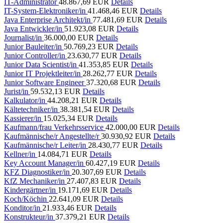
IT-Administrator
48.867,69 EUR
Details
IT-System-Elektroniker/in
41.468,46 EUR
Details
Java Enterprise Architekt/in
77.481,69 EUR
Details
Java Entwickler/in
51.923,08 EUR
Details
Journalist/in
36.000,00 EUR
Details
Junior Bauleiter/in
50.769,23 EUR
Details
Junior Controller/in
23.630,77 EUR
Details
Junior Data Scientist/in
41.353,85 EUR
Details
Junior IT Projektleiter/in
28.262,77 EUR
Details
Junior Software Engineer
37.320,68 EUR
Details
Jurist/in
59.532,13 EUR
Details
Kalkulator/in
44.208,21 EUR
Details
Kältetechniker/in
38.381,54 EUR
Details
Kassierer/in
15.025,34 EUR
Details
Kaufmann/frau Verkehrsservice
42.000,00 EUR
Details
Kaufmännische/r Angestellte/r
30.930,92 EUR
Details
Kaufmännische/r Leiter/in
28.430,77 EUR
Details
Kellner/in
14.084,71 EUR
Details
Key Account Manager/in
60.427,19 EUR
Details
KFZ Diagnostiker/in
20.307,69 EUR
Details
KfZ Mechaniker/in
27.407,83 EUR
Details
Kindergärtner/in
19.171,69 EUR
Details
Koch/Köchin
22.641,09 EUR
Details
Konditor/in
21.933,46 EUR
Details
Konstrukteur/in
37.379,21 EUR
Details