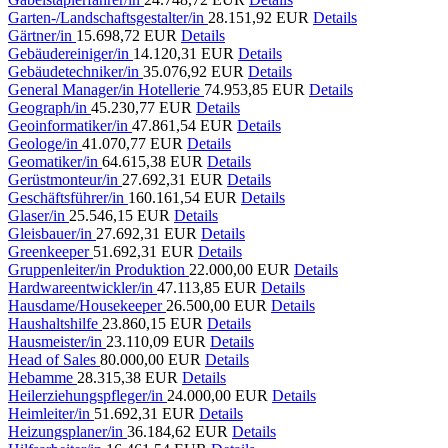
Garten-/Landschaftsgestalter/in
28.151,92 EUR
Details
Gärtner/in
15.698,72 EUR
Details
Gebäudereiniger/in
14.120,31 EUR
Details
Gebäudetechniker/in
35.076,92 EUR
Details
General Manager/in Hotellerie
74.953,85 EUR
Details
Geograph/in
45.230,77 EUR
Details
Geoinformatiker/in
47.861,54 EUR
Details
Geologe/in
41.070,77 EUR
Details
Geomatiker/in
64.615,38 EUR
Details
Gerüstmonteur/in
27.692,31 EUR
Details
Geschäftsführer/in
160.161,54 EUR
Details
Glaser/in
25.546,15 EUR
Details
Gleisbauer/in
27.692,31 EUR
Details
Greenkeeper
51.692,31 EUR
Details
Gruppenleiter/in Produktion
22.000,00 EUR
Details
Hardwareentwickler/in
47.113,85 EUR
Details
Hausdame/Housekeeper
26.500,00 EUR
Details
Haushaltshilfe
23.860,15 EUR
Details
Hausmeister/in
23.110,09 EUR
Details
Head of Sales
80.000,00 EUR
Details
Hebamme
28.315,38 EUR
Details
Heilerziehungspfleger/in
24.000,00 EUR
Details
Heimleiter/in
51.692,31 EUR
Details
Heizungsplaner/in
36.184,62 EUR
Details