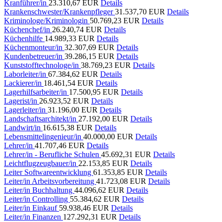
Kranführer/in
23.310,67 EUR
Details
Krankenschwester/Krankenpfleger
31.537,70 EUR
Details
Kriminologe/Kriminologin
50.769,23 EUR
Details
Küchenchef/in
26.240,74 EUR
Details
Küchenhilfe
14.989,33 EUR
Details
Küchenmonteur/in
32.307,69 EUR
Details
Kundenbetreuer/in
39.286,15 EUR
Details
Kunststofftechnologe/in
38.769,23 EUR
Details
Laborleiter/in
67.384,62 EUR
Details
Lackierer/in
18.461,54 EUR
Details
Lagerhilfsarbeiter/in
17.500,95 EUR
Details
Lagerist/in
26.923,52 EUR
Details
Lagerleiter/in
31.196,00 EUR
Details
Landschaftsarchitekt/in
27.192,00 EUR
Details
Landwirt/in
16.615,38 EUR
Details
Lebensmittelingenieur/in
40.000,00 EUR
Details
Lehrer/in
41.707,46 EUR
Details
Lehrer/in - Berufliche Schulen
45.692,31 EUR
Details
Leichtflugzeugbauer/in
22.153,85 EUR
Details
Leiter Softwareentwicklung
61.353,85 EUR
Details
Leiter/in Arbeitsvorbereitung
41.723,08 EUR
Details
Leiter/in Buchhaltung
44.096,62 EUR
Details
Leiter/in Controlling
55.384,62 EUR
Details
Leiter/in Einkauf
59.938,46 EUR
Details
Leiter/in Finanzen
127.292,31 EUR
Details