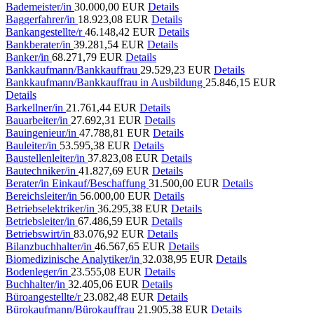
Bademeister/in
30.000,00 EUR
Details
Baggerfahrer/in
18.923,08 EUR
Details
Bankangestellte/r
46.148,42 EUR
Details
Bankberater/in
39.281,54 EUR
Details
Banker/in
68.271,79 EUR
Details
Bankkaufmann/Bankkauffrau
29.529,23 EUR
Details
Bankkaufmann/Bankkauffrau in Ausbildung
25.846,15 EUR
Details
Barkellner/in
21.761,44 EUR
Details
Bauarbeiter/in
27.692,31 EUR
Details
Bauingenieur/in
47.788,81 EUR
Details
Bauleiter/in
53.595,38 EUR
Details
Baustellenleiter/in
37.823,08 EUR
Details
Bautechniker/in
41.827,69 EUR
Details
Berater/in Einkauf/Beschaffung
31.500,00 EUR
Details
Bereichsleiter/in
56.000,00 EUR
Details
Betriebselektriker/in
36.295,38 EUR
Details
Betriebsleiter/in
67.486,59 EUR
Details
Betriebswirt/in
83.076,92 EUR
Details
Bilanzbuchhalter/in
46.567,65 EUR
Details
Biomedizinische Analytiker/in
32.038,95 EUR
Details
Bodenleger/in
23.555,08 EUR
Details
Buchhalter/in
32.405,06 EUR
Details
Büroangestellte/r
23.082,48 EUR
Details
Bürokaufmann/Bürokauffrau
21.905,38 EUR
Details