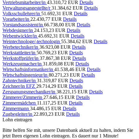
Vertriebsmitarbeiter/in
43.310,72 EUR
Details
Verwaltungsangestellte/r
31.384,62 EUR
Details
Volksschullehrer/in
51.692,31 EUR
Details
Vorarbeiter/in
22.430,77 EUR
Details
Vorstandsassistent/in
66.738,00 EUR
Details
Webdesigner/in
24.153,23 EUR
Details
Webentwickler/in
45.692,31 EUR
Details
Weintechnologe/-technologin
55.384,62 EUR
Details
Werbetechniker/in
36.923,08 EUR
Details
Werkstattleiter/in
50.769,23 EUR
Details
Werkstoffprüfer/in
37.867,38 EUR
Details
Werkzeugmacher/in
31.859,08 EUR
Details
Wirtschaftsinformatiker/in
41.538,46 EUR
Details
Wirtschaftsingenieur/in
80.271,23 EUR
Details
Zahntechniker/in
31.319,87 EUR
Details
Zeichner/in EFZ
29.714,29 EUR
Details
Zerspanungsmechaniker/in
38.221,15 EUR
Details
Zimmerer/Zimmerin
27.646,15 EUR
Details
Zimmermädchen
11.117,25 EUR
Details
Zimmermann
34.486,15 EUR
Details
Zugbegleiter/in
22.893,23 EUR
Details
Lohn eintragen
Bitte helfen Sie mit, unsere Datenbank aktuell zu halten, indem Sie
jetzt Ihren eigenen Lohn eintragen. Es dauert nur 1 Minute!