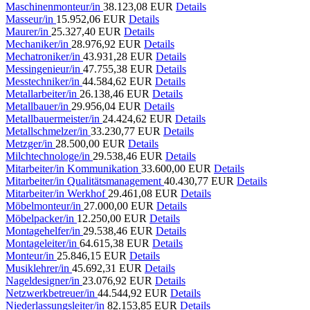
Maschinenmonteur/in
38.123,08 EUR
Details
Masseur/in
15.952,06 EUR
Details
Maurer/in
25.327,40 EUR
Details
Mechaniker/in
28.976,92 EUR
Details
Mechatroniker/in
43.931,28 EUR
Details
Messingenieur/in
47.755,38 EUR
Details
Messtechniker/in
44.584,62 EUR
Details
Metallarbeiter/in
26.138,46 EUR
Details
Metallbauer/in
29.956,04 EUR
Details
Metallbauermeister/in
24.424,62 EUR
Details
Metallschmelzer/in
33.230,77 EUR
Details
Metzger/in
28.500,00 EUR
Details
Milchtechnologe/in
29.538,46 EUR
Details
Mitarbeiter/in Kommunikation
33.600,00 EUR
Details
Mitarbeiter/in Qualitätsmanagement
40.430,77 EUR
Details
Mitarbeiter/in Werkhof
29.461,08 EUR
Details
Möbelmonteur/in
27.000,00 EUR
Details
Möbelpacker/in
12.250,00 EUR
Details
Montagehelfer/in
29.538,46 EUR
Details
Montageleiter/in
64.615,38 EUR
Details
Monteur/in
25.846,15 EUR
Details
Musiklehrer/in
45.692,31 EUR
Details
Nageldesigner/in
23.076,92 EUR
Details
Netzwerkbetreuer/in
44.544,92 EUR
Details
Niederlassungsleiter/in
82.153,85 EUR
Details