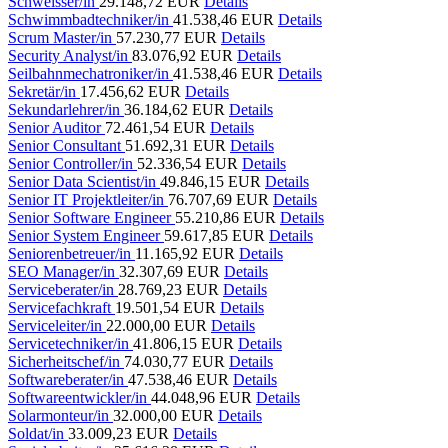
Schweisser/in
29.148,72 EUR
Details
Schwimmbadtechniker/in
41.538,46 EUR
Details
Scrum Master/in
57.230,77 EUR
Details
Security Analyst/in
83.076,92 EUR
Details
Seilbahnmechatroniker/in
41.538,46 EUR
Details
Sekretär/in
17.456,62 EUR
Details
Sekundarlehrer/in
36.184,62 EUR
Details
Senior Auditor
72.461,54 EUR
Details
Senior Consultant
51.692,31 EUR
Details
Senior Controller/in
52.336,54 EUR
Details
Senior Data Scientist/in
49.846,15 EUR
Details
Senior IT Projektleiter/in
76.707,69 EUR
Details
Senior Software Engineer
55.210,86 EUR
Details
Senior System Engineer
59.617,85 EUR
Details
Seniorenbetreuer/in
11.165,92 EUR
Details
SEO Manager/in
32.307,69 EUR
Details
Serviceberater/in
28.769,23 EUR
Details
Servicefachkraft
19.501,54 EUR
Details
Serviceleiter/in
22.000,00 EUR
Details
Servicetechniker/in
41.806,15 EUR
Details
Sicherheitschef/in
74.030,77 EUR
Details
Softwareberater/in
47.538,46 EUR
Details
Softwareentwickler/in
44.048,96 EUR
Details
Solarmonteur/in
32.000,00 EUR
Details
Soldat/in
33.009,23 EUR
Details