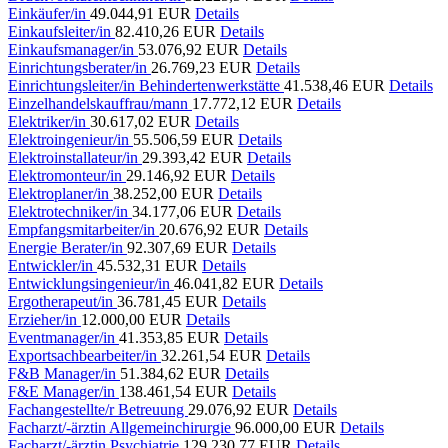
Einkäufer/in
49.044,91 EUR
Details
Einkaufsleiter/in
82.410,26 EUR
Details
Einkaufsmanager/in
53.076,92 EUR
Details
Einrichtungsberater/in
26.769,23 EUR
Details
Einrichtungsleiter/in Behindertenwerkstätte
41.538,46 EUR
Details
Einzelhandelskauffrau/mann
17.772,12 EUR
Details
Elektriker/in
30.617,02 EUR
Details
Elektroingenieur/in
55.506,59 EUR
Details
Elektroinstallateur/in
29.393,42 EUR
Details
Elektromonteur/in
29.146,92 EUR
Details
Elektroplaner/in
38.252,00 EUR
Details
Elektrotechniker/in
34.177,06 EUR
Details
Empfangsmitarbeiter/in
20.676,92 EUR
Details
Energie Berater/in
92.307,69 EUR
Details
Entwickler/in
45.532,31 EUR
Details
Entwicklungsingenieur/in
46.041,82 EUR
Details
Ergotherapeut/in
36.781,45 EUR
Details
Erzieher/in
12.000,00 EUR
Details
Eventmanager/in
41.353,85 EUR
Details
Exportsachbearbeiter/in
32.261,54 EUR
Details
F&B Manager/in
51.384,62 EUR
Details
F&E Manager/in
138.461,54 EUR
Details
Fachangestellte/r Betreuung
29.076,92 EUR
Details
Facharzt/-ärztin Allgemeinchirurgie
96.000,00 EUR
Details
Facharzt/-ärztin Psychiatrie
129.230,77 EUR
Details