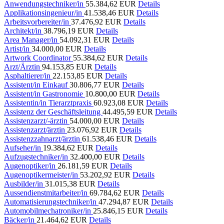
Anwendungstechniker/in
55.384,62 EUR
Details
Applikationsingenieur/in
41.538,46 EUR
Details
Arbeitsvorbereiter/in
37.476,92 EUR
Details
Architekt/in
38.796,19 EUR
Details
Area Manager/in
54.092,31 EUR
Details
Artist/in
34.000,00 EUR
Details
Artwork Coordinator
55.384,62 EUR
Details
Arzt/Ärztin
94.153,85 EUR
Details
Asphaltierer/in
22.153,85 EUR
Details
Assistent/in Einkauf
30.806,77 EUR
Details
Assistent/in Gastronomie
10.800,00 EUR
Details
Assistentin/in Tierarztpraxis
60.923,08 EUR
Details
Assistenz der Geschäftsleitung
44.495,59 EUR
Details
Assistenzarzt/-ärztin
54.000,00 EUR
Details
Assistenzarzt/ärztin
23.076,92 EUR
Details
Assistenzzahnarzt/ärztin
61.538,46 EUR
Details
Aufseher/in
19.384,62 EUR
Details
Aufzugstechniker/in
32.400,00 EUR
Details
Augenoptiker/in
26.181,59 EUR
Details
Augenoptikermeister/in
53.202,92 EUR
Details
Ausbilder/in
31.015,38 EUR
Details
Aussendienstmitarbeiter/in
69.784,62 EUR
Details
Automatisierungstechniker/in
47.294,87 EUR
Details
Automobilmechatroniker/in
25.846,15 EUR
Details
Bäcker/in
21.464,62 EUR
Details