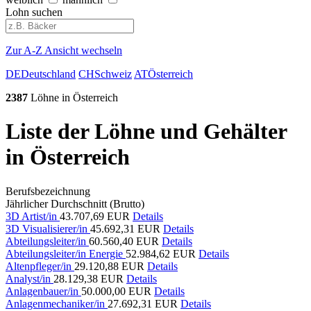
Lohn suchen
Zur A-Z Ansicht wechseln
DE
Deutschland
CH
Schweiz
AT
Österreich
2387
Löhne in Österreich
Liste der Löhne und Gehälter
in Österreich
Berufsbezeichnung
Jährlicher Durchschnitt (Brutto)
3D Artist/in
43.707,69 EUR
Details
3D Visualisierer/in
45.692,31 EUR
Details
Abteilungsleiter/in
60.560,40 EUR
Details
Abteilungsleiter/in Energie
52.984,62 EUR
Details
Altenpfleger/in
29.120,88 EUR
Details
Analyst/in
28.129,38 EUR
Details
Anlagenbauer/in
50.000,00 EUR
Details
Anlagenmechaniker/in
27.692,31 EUR
Details