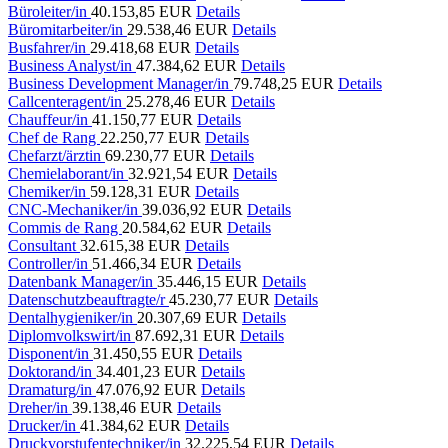
Büroleiter/in
40.153,85 EUR
Details
Büromitarbeiter/in
29.538,46 EUR
Details
Busfahrer/in
29.418,68 EUR
Details
Business Analyst/in
47.384,62 EUR
Details
Business Development Manager/in
79.748,25 EUR
Details
Callcenteragent/in
25.278,46 EUR
Details
Chauffeur/in
41.150,77 EUR
Details
Chef de Rang
22.250,77 EUR
Details
Chefarzt/ärztin
69.230,77 EUR
Details
Chemielaborant/in
32.921,54 EUR
Details
Chemiker/in
59.128,31 EUR
Details
CNC-Mechaniker/in
39.036,92 EUR
Details
Commis de Rang
20.584,62 EUR
Details
Consultant
32.615,38 EUR
Details
Controller/in
51.466,34 EUR
Details
Datenbank Manager/in
35.446,15 EUR
Details
Datenschutzbeauftragte/r
45.230,77 EUR
Details
Dentalhygieniker/in
20.307,69 EUR
Details
Diplomvolkswirt/in
87.692,31 EUR
Details
Disponent/in
31.450,55 EUR
Details
Doktorand/in
34.401,23 EUR
Details
Dramaturg/in
47.076,92 EUR
Details
Dreher/in
39.138,46 EUR
Details
Drucker/in
41.384,62 EUR
Details
Druckvorstufentechniker/in
32.225,54 EUR
Details