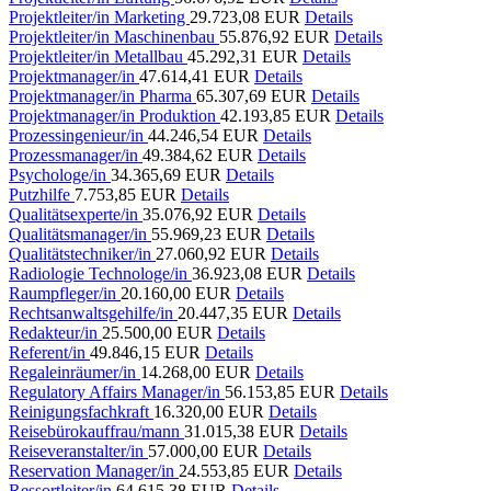
Projektleiter/in Marketing
29.723,08 EUR
Details
Projektleiter/in Maschinenbau
55.876,92 EUR
Details
Projektleiter/in Metallbau
45.292,31 EUR
Details
Projektmanager/in
47.614,41 EUR
Details
Projektmanager/in Pharma
65.307,69 EUR
Details
Projektmanager/in Produktion
42.193,85 EUR
Details
Prozessingenieur/in
44.246,54 EUR
Details
Prozessmanager/in
49.384,62 EUR
Details
Psychologe/in
34.365,69 EUR
Details
Putzhilfe
7.753,85 EUR
Details
Qualitätsexperte/in
35.076,92 EUR
Details
Qualitätsmanager/in
55.969,23 EUR
Details
Qualitätstechniker/in
27.060,92 EUR
Details
Radiologie Technologe/in
36.923,08 EUR
Details
Raumpfleger/in
20.160,00 EUR
Details
Rechtsanwaltsgehilfe/in
20.447,35 EUR
Details
Redakteur/in
25.500,00 EUR
Details
Referent/in
49.846,15 EUR
Details
Regaleinräumer/in
14.268,00 EUR
Details
Regulatory Affairs Manager/in
56.153,85 EUR
Details
Reinigungsfachkraft
16.320,00 EUR
Details
Reisebürokauffrau/mann
31.015,38 EUR
Details
Reiseveranstalter/in
57.000,00 EUR
Details
Reservation Manager/in
24.553,85 EUR
Details
Ressortleiter/in
64.615,38 EUR
Details