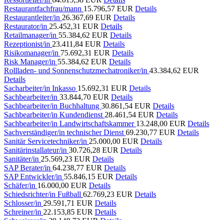
Restaurantfachfrau/mann
15.796,57 EUR
Details
Restaurantleiter/in
26.367,69 EUR
Details
Restaurator/in
25.452,31 EUR
Details
Retailmanager/in
55.384,62 EUR
Details
Rezeptionist/in
23.411,84 EUR
Details
Risikomanager/in
75.692,31 EUR
Details
Risk Manager/in
55.384,62 EUR
Details
Rollladen- und Sonnenschutzmechatroniker/in
43.384,62 EUR
Details
Sacharbeiter/in Inkasso
15.692,31 EUR
Details
Sachbearbeiter/in
33.844,70 EUR
Details
Sachbearbeiter/in Buchhaltung
30.861,54 EUR
Details
Sachbearbeiter/in Kundendienst
28.461,54 EUR
Details
Sachbearbeiter/in Landwirtschaftskammer
13.248,00 EUR
Details
Sachverständiger/in technischer Dienst
69.230,77 EUR
Details
Sanitär Servicetechniker/in
25.000,00 EUR
Details
Sanitärinstallateur/in
30.726,28 EUR
Details
Sanitäter/in
25.569,23 EUR
Details
SAP Berater/in
64.238,77 EUR
Details
SAP Entwickler/in
55.846,15 EUR
Details
Schäfer/in
16.000,00 EUR
Details
Schiedsrichter/in Fußball
62.769,23 EUR
Details
Schlosser/in
29.591,71 EUR
Details
Schreiner/in
22.153,85 EUR
Details