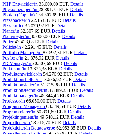
PHP Entwickler/in
33.600,00 EUR
Details
Physiotherapeut/in
28.391,75 EUR
Details
Pilot/in (Captain)
134.307,69 EUR
Details
Pizzabäcker/in
22.153,85 EUR
Details
Pizzakurier
35.076,92 EUR
Details
Planer/in
32.307,69 EUR
Details
Plattenleger/in
36.000,00 EUR
Details
Polier
43.423,08 EUR
Details
Polizist/in
42.291,45 EUR
Details
Portfolio Manager/in
87.692,31 EUR
Details
Postbote/in
21.876,92 EUR
Details
PR Manager/in
20.307,69 EUR
Details
Praktikant/in
13.375,38 EUR
Details
Produktentwickler/in
54.276,92 EUR
Details
Produktionshelfer/in
18.676,92 EUR
Details
Produktionsleiter/in
51.715,38 EUR
Details
Produktionstechniker/in
35.889,23 EUR
Details
Produktmanager/in
46.344,45 EUR
Details
Professor/in
66.050,00 EUR
Details
Programm Manager/in
63.349,54 EUR
Details
Programmierer/in
50.891,60 EUR
Details
Projektingenieur/in
49.540,12 EUR
Details
Projektleiter/in
58.216,70 EUR
Details
Projektleiter/in Baugewerbe
62.953,85 EUR
Details
Projektleiter/in Lüftung
56.676,92 EUR
Details