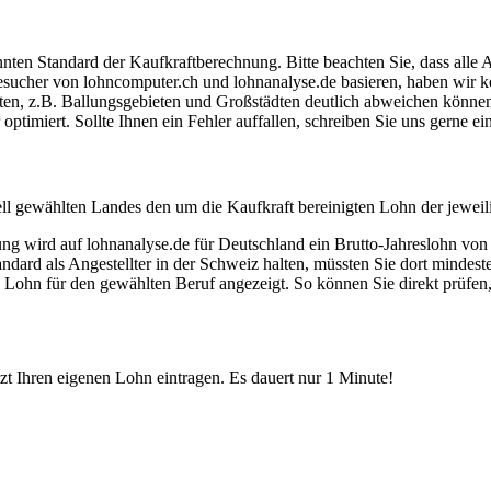
ten Standard der Kaufkraftberechnung. Bitte beachten Sie, dass alle 
ucher von lohncomputer.ch und lohnanalyse.de basieren, haben wir kei
eten, z.B. Ballungsgebieten und Großstädten deutlich abweichen können
timiert. Sollte Ihnen ein Fehler auffallen, schreiben Sie uns gerne e
ell gewählten Landes den um die Kaufkraft bereinigten Lohn der jeweil
dung wird auf lohnanalyse.de für Deutschland ein Brutto-Jahreslohn vo
dard als Angestellter in der Schweiz halten, müssten Sie dort mindes
e Lohn für den gewählten Beruf angezeigt. So können Sie direkt prüfen
etzt Ihren eigenen Lohn eintragen. Es dauert nur 1 Minute!