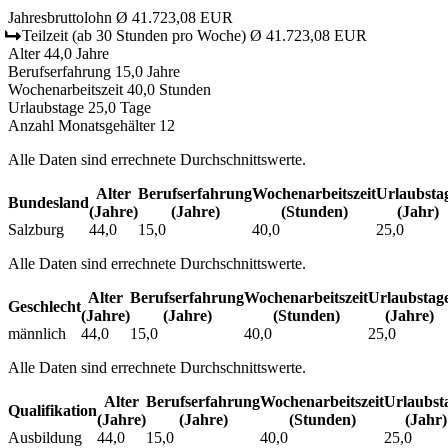
Jahresbruttolohn
Ø 41.723,08 EUR
Teilzeit
(ab 30 Stunden pro Woche)
Ø 41.723,08 EUR
Alter
44,0 Jahre
Berufserfahrung
15,0 Jahre
Wochenarbeitszeit
40,0 Stunden
Urlaubstage
25,0 Tage
Anzahl Monatsgehälter
12
Alle Daten sind errechnete Durchschnittswerte.
Alter
Berufs­erfahrung
Wochen­arbeitszeit
Urlaubs­ta
Bundesland
(Jahre)
(Jahre)
(Stunden)
(Jahr)
Salzburg
44,0
15,0
40,0
25,0
Alle Daten sind errechnete Durchschnittswerte.
Alter
Berufs­erfahrung
Wochen­arbeitszeit
Urlaubs­tag
Geschlecht
(Jahre)
(Jahre)
(Stunden)
(Jahre)
männlich
44,0
15,0
40,0
25,0
Alle Daten sind errechnete Durchschnittswerte.
Alter
Berufs­erfahrung
Wochen­arbeitszeit
Urlaubs­t
Qualifikation
(Jahre)
(Jahre)
(Stunden)
(Jahr)
Ausbildung
44,0
15,0
40,0
25,0