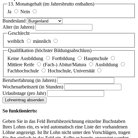
13. Monatsgehalt
(im Jahresbrutto enthalten)
Ja
Nein
Bundesland
Alter
(in Jahren)
Geschlecht
weiblich
männlich
Qualifikation
(höchster Bildungsabschluss)
Keine Ausbildung
Fortbildung
Hauptschule
Mittlere Reife
(Fach-) Abitur/Matura
Ausbildung
Fachhochschule
Hochschule, Universität
Berufserfahrung
(in Jahren)
Wochenarbeitszeit
(in Stunden)
Urlaubstage
(pro Jahr)
Lohneintrag absenden
So funktionierts:
Geben Sie in das Feld Berufsbezeichnung einzelne Buchstaben
Ihres Lohns ein, es wird automatisch eine Liste der vorhandenen
Löhne angezeigt. Ist Ihr Lohn nicht unter den Vorschlägen, tragen
Sie ihn einfach in das Feld ein. Sollte er bereits angezeigt werden,