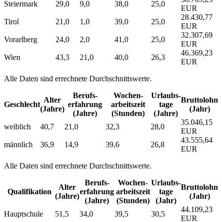
Steiermark
29,0
9,0
38,0
25,0
EUR
28.430,77
Tirol
21,0
1,0
39,0
25,0
EUR
32.307,69
Vorarlberg
24,0
2,0
41,0
25,0
EUR
46.369,23
Wien
43,3
21,0
40,0
26,3
EUR
Alle Daten sind errechnete Durchschnittswerte.
Berufs­
Wochen­
Urlaubs­
Alter
Bruttolohn
Geschlecht
erfahrung
arbeitszeit
tage
(Jahre)
(Jahr)
(Jahre)
(Stunden)
(Jahre)
35.046,15
weiblich
40,7
21,0
32,3
28,0
EUR
43.555,64
männlich
36,9
14,9
39,6
26,8
EUR
Alle Daten sind errechnete Durchschnittswerte.
Berufs­
Wochen­
Urlaubs­
Alter
Bruttolohn
Qualifikation
erfahrung
arbeitszeit
tage
(Jahre)
(Jahr)
(Jahre)
(Stunden)
(Jahr)
44.109,23
Hauptschule
51,5
34,0
39,5
30,5
EUR