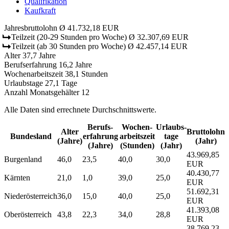
Qualifikation
Kaufkraft
Jahresbruttolohn
Ø 41.732,18 EUR
Teilzeit
(20-29 Stunden pro Woche)
Ø 32.307,69 EUR
Teilzeit
(ab 30 Stunden pro Woche)
Ø 42.457,14 EUR
Alter
37,7 Jahre
Berufserfahrung
16,2 Jahre
Wochenarbeitszeit
38,1 Stunden
Urlaubstage
27,1 Tage
Anzahl Monatsgehälter
12
Alle Daten sind errechnete Durchschnittswerte.
Berufs­
Wochen­
Urlaubs­
Alter
Bruttolohn
Bundesland
erfahrung
arbeitszeit
tage
(Jahre)
(Jahr)
(Jahre)
(Stunden)
(Jahr)
43.969,85
Burgenland
46,0
23,5
40,0
30,0
EUR
40.430,77
Kärnten
21,0
1,0
39,0
25,0
EUR
51.692,31
Niederösterreich
36,0
15,0
40,0
25,0
EUR
41.393,08
Oberösterreich
43,8
22,3
34,0
28,8
EUR
38.769,23