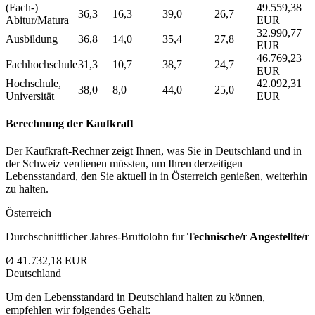
(Fach-)
49.559,38
36,3
16,3
39,0
26,7
Abitur/Matura
EUR
32.990,77
Ausbildung
36,8
14,0
35,4
27,8
EUR
46.769,23
Fachhochschule
31,3
10,7
38,7
24,7
EUR
Hochschule,
42.092,31
38,0
8,0
44,0
25,0
Universität
EUR
Berechnung der Kaufkraft
Der Kaufkraft-Rechner zeigt Ihnen, was Sie in Deutschland und in
der Schweiz verdienen müssten, um Ihren derzeitigen
Lebensstandard, den Sie aktuell in in Österreich genießen, weiterhin
zu halten.
Österreich
Durchschnittlicher Jahres-Bruttolohn fur
Technische/r Angestellte/r
Ø 41.732,18 EUR
Deutschland
Um den Lebensstandard in Deutschland halten zu können,
empfehlen wir folgendes Gehalt: