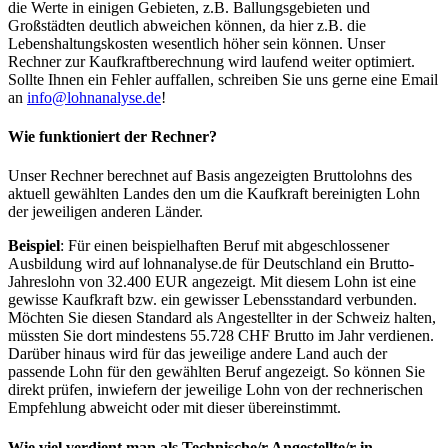
die Werte in einigen Gebieten, z.B. Ballungsgebieten und
Großstädten deutlich abweichen können, da hier z.B. die
Lebenshaltungskosten wesentlich höher sein können. Unser
Rechner zur Kaufkraftberechnung wird laufend weiter optimiert.
Sollte Ihnen ein Fehler auffallen, schreiben Sie uns gerne eine Email
an
info@lohnanalyse.de
!
Wie funktioniert der Rechner?
Unser Rechner berechnet auf Basis angezeigten Bruttolohns des
aktuell gewählten Landes den um die Kaufkraft bereinigten Lohn
der jeweiligen anderen Länder.
Beispiel
: Für einen beispielhaften Beruf mit abgeschlossener
Ausbildung wird auf lohnanalyse.de für Deutschland ein Brutto-
Jahreslohn von 32.400 EUR angezeigt. Mit diesem Lohn ist eine
gewisse Kaufkraft bzw. ein gewisser Lebensstandard verbunden.
Möchten Sie diesen Standard als Angestellter in der Schweiz halten,
müssten Sie dort mindestens 55.728 CHF Brutto im Jahr verdienen.
Darüber hinaus wird für das jeweilige andere Land auch der
passende Lohn für den gewählten Beruf angezeigt. So können Sie
direkt prüfen, inwiefern der jeweilige Lohn von der rechnerischen
Empfehlung abweicht oder mit dieser übereinstimmt.
Wie viel verdient man als
Technische/r Angestellte/r
in