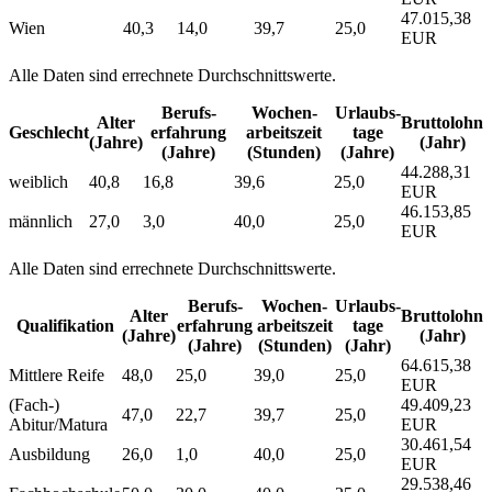
47.015,38
Wien
40,3
14,0
39,7
25,0
EUR
Alle Daten sind errechnete Durchschnittswerte.
Berufs­
Wochen­
Urlaubs­
Alter
Bruttolohn
Geschlecht
erfahrung
arbeitszeit
tage
(Jahre)
(Jahr)
(Jahre)
(Stunden)
(Jahre)
44.288,31
weiblich
40,8
16,8
39,6
25,0
EUR
46.153,85
männlich
27,0
3,0
40,0
25,0
EUR
Alle Daten sind errechnete Durchschnittswerte.
Berufs­
Wochen­
Urlaubs­
Alter
Bruttolohn
Qualifikation
erfahrung
arbeitszeit
tage
(Jahre)
(Jahr)
(Jahre)
(Stunden)
(Jahr)
64.615,38
Mittlere Reife
48,0
25,0
39,0
25,0
EUR
(Fach-)
49.409,23
47,0
22,7
39,7
25,0
Abitur/Matura
EUR
30.461,54
Ausbildung
26,0
1,0
40,0
25,0
EUR
29.538,46