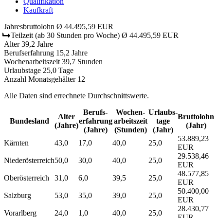
Qualifikation
Kaufkraft
Jahresbruttolohn
Ø 44.495,59 EUR
Teilzeit
(ab 30 Stunden pro Woche)
Ø 44.495,59 EUR
Alter
39,2 Jahre
Berufserfahrung
15,2 Jahre
Wochenarbeitszeit
39,7 Stunden
Urlaubstage
25,0 Tage
Anzahl Monatsgehälter
12
Alle Daten sind errechnete Durchschnittswerte.
Berufs­
Wochen­
Urlaubs­
Alter
Bruttolohn
Bundesland
erfahrung
arbeitszeit
tage
(Jahre)
(Jahr)
(Jahre)
(Stunden)
(Jahr)
53.889,23
Kärnten
43,0
17,0
40,0
25,0
EUR
29.538,46
Niederösterreich
50,0
30,0
40,0
25,0
EUR
48.577,85
Oberösterreich
31,0
6,0
39,5
25,0
EUR
50.400,00
Salzburg
53,0
35,0
39,0
25,0
EUR
28.430,77
Vorarlberg
24,0
1,0
40,0
25,0
EUR