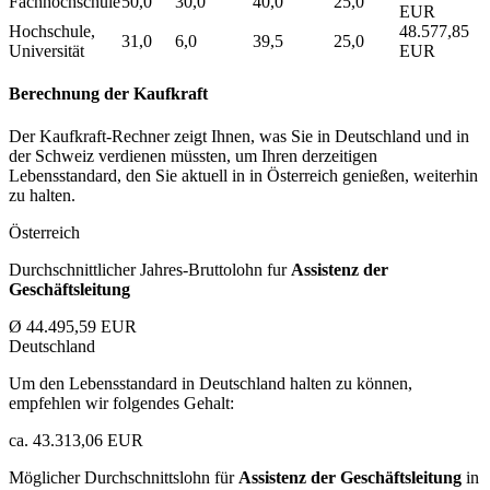
Fachhochschule
50,0
30,0
40,0
25,0
EUR
Hochschule,
48.577,85
31,0
6,0
39,5
25,0
Universität
EUR
Berechnung der Kaufkraft
Der Kaufkraft-Rechner zeigt Ihnen, was Sie in Deutschland und in
der Schweiz verdienen müssten, um Ihren derzeitigen
Lebensstandard, den Sie aktuell in in Österreich genießen, weiterhin
zu halten.
Österreich
Durchschnittlicher Jahres-Bruttolohn fur
Assistenz der
Geschäftsleitung
Ø 44.495,59 EUR
Deutschland
Um den Lebensstandard in Deutschland halten zu können,
empfehlen wir folgendes Gehalt:
ca. 43.313,06 EUR
Möglicher Durchschnittslohn für
Assistenz der Geschäftsleitung
in