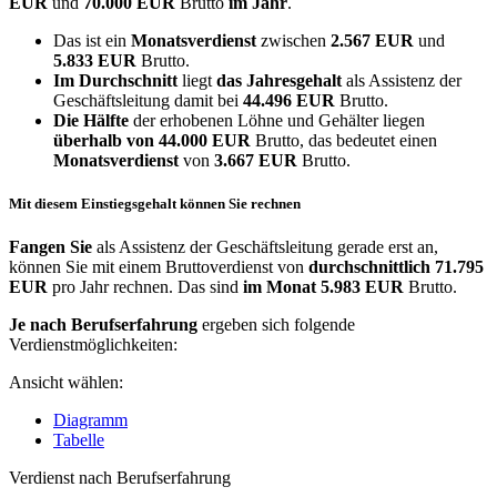
EUR
und
70.000 EUR
Brutto
im Jahr
.
Das ist ein
Monatsverdienst
zwischen
2.567 EUR
und
5.833 EUR
Brutto.
Im Durchschnitt
liegt
das Jahresgehalt
als Assistenz der
Geschäftsleitung damit bei
44.496 EUR
Brutto.
Die Hälfte
der erhobenen Löhne und Gehälter liegen
überhalb von
44.000 EUR
Brutto, das bedeutet einen
Monatsverdienst
von
3.667 EUR
Brutto.
Mit diesem Einstiegsgehalt können Sie rechnen
Fangen Sie
als Assistenz der Geschäftsleitung gerade erst an,
können Sie mit einem Bruttoverdienst von
durchschnittlich
71.795
EUR
pro Jahr rechnen. Das sind
im Monat
5.983 EUR
Brutto.
Je nach Berufserfahrung
ergeben sich folgende
Verdienstmöglichkeiten:
Ansicht wählen:
Diagramm
Tabelle
Verdienst nach Berufserfahrung