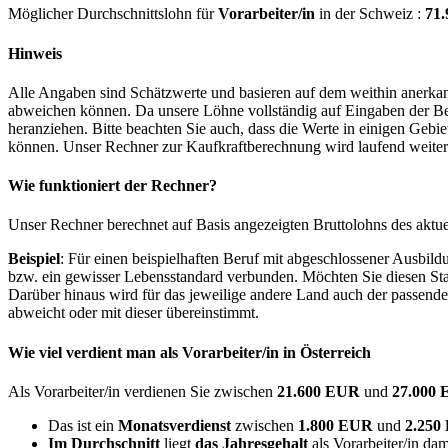
Möglicher Durchschnittslohn für
Vorarbeiter/in
in der Schweiz :
71
Hinweis
Alle Angaben sind Schätzwerte und basieren auf dem weithin anerkann
abweichen können. Da unsere Löhne vollständig auf Eingaben der Bes
heranziehen. Bitte beachten Sie auch, dass die Werte in einigen Gebi
können. Unser Rechner zur Kaufkraftberechnung wird laufend weiter op
Wie funktioniert der Rechner?
Unser Rechner berechnet auf Basis angezeigten Bruttolohns des aktu
Beispiel
: Für einen beispielhaften Beruf mit abgeschlossener Ausbil
bzw. ein gewisser Lebensstandard verbunden. Möchten Sie diesen Stan
Darüber hinaus wird für das jeweilige andere Land auch der passend
abweicht oder mit dieser übereinstimmt.
Wie viel verdient man als
Vorarbeiter/in
in Österreich
Als Vorarbeiter/in verdienen Sie zwischen
21.600 EUR
und
27.000
Das ist ein
Monatsverdienst
zwischen
1.800 EUR
und
2.25
Im Durchschnitt
liegt
das Jahresgehalt
als Vorarbeiter/in dam