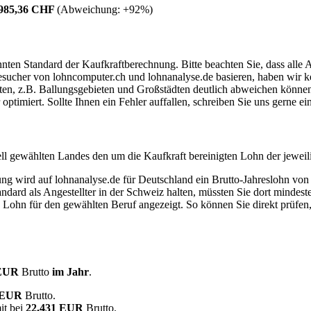
.985,36 CHF
(Abweichung:
+92%
)
ten Standard der Kaufkraftberechnung. Bitte beachten Sie, dass alle 
ucher von lohncomputer.ch und lohnanalyse.de basieren, haben wir kei
eten, z.B. Ballungsgebieten und Großstädten deutlich abweichen können
timiert. Sollte Ihnen ein Fehler auffallen, schreiben Sie uns gerne e
ell gewählten Landes den um die Kaufkraft bereinigten Lohn der jeweil
dung wird auf lohnanalyse.de für Deutschland ein Brutto-Jahreslohn vo
dard als Angestellter in der Schweiz halten, müssten Sie dort mindes
e Lohn für den gewählten Beruf angezeigt. So können Sie direkt prüfen
 EUR
Brutto
im Jahr
.
0 EUR
Brutto.
it bei
22.431 EUR
Brutto.