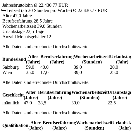
Jahresbruttolohn
Ø 22.430,77 EUR
Teilzeit
(ab 30 Stunden pro Woche)
Ø 22.430,77 EUR
Alter
47,0 Jahre
Berufserfahrung
28,5 Jahre
Wochenarbeitszeit
39,0 Stunden
Urlaubstage
22,5 Tage
Anzahl Monatsgehälter
12
Alle Daten sind errechnete Durchschnittswerte.
Alter
Berufs­erfahrung
Wochen­arbeitszeit
Urlaubs­ta
Bundesland
(Jahre)
(Jahre)
(Stunden)
(Jahr)
Salzburg
59,0
40,0
39,0
20,0
Wien
35,0
17,0
39,0
25,0
Alle Daten sind errechnete Durchschnittswerte.
Alter
Berufs­erfahrung
Wochen­arbeitszeit
Urlaubs­tag
Geschlecht
(Jahre)
(Jahre)
(Stunden)
(Jahre)
männlich
47,0
28,5
39,0
22,5
Alle Daten sind errechnete Durchschnittswerte.
Alter
Berufs­erfahrung
Wochen­arbeitszeit
Urlaubs­t
Qualifikation
(Jahre)
(Jahre)
(Stunden)
(Jahr)