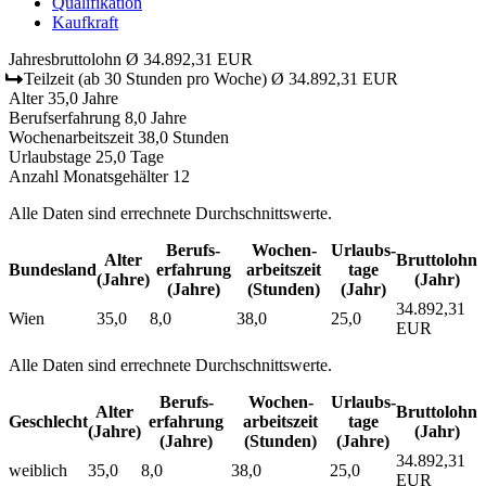
Qualifikation
Kaufkraft
Jahresbruttolohn
Ø 34.892,31 EUR
Teilzeit
(ab 30 Stunden pro Woche)
Ø 34.892,31 EUR
Alter
35,0 Jahre
Berufserfahrung
8,0 Jahre
Wochenarbeitszeit
38,0 Stunden
Urlaubstage
25,0 Tage
Anzahl Monatsgehälter
12
Alle Daten sind errechnete Durchschnittswerte.
Berufs­
Wochen­
Urlaubs­
Alter
Bruttolohn
Bundesland
erfahrung
arbeitszeit
tage
(Jahre)
(Jahr)
(Jahre)
(Stunden)
(Jahr)
34.892,31
Wien
35,0
8,0
38,0
25,0
EUR
Alle Daten sind errechnete Durchschnittswerte.
Berufs­
Wochen­
Urlaubs­
Alter
Bruttolohn
Geschlecht
erfahrung
arbeitszeit
tage
(Jahre)
(Jahr)
(Jahre)
(Stunden)
(Jahre)
34.892,31
weiblich
35,0
8,0
38,0
25,0
EUR