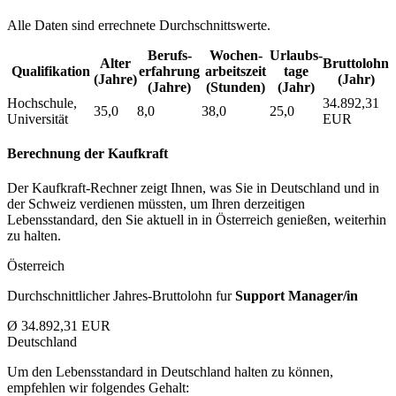
Alle Daten sind errechnete Durchschnittswerte.
Berufs­
Wochen­
Urlaubs­
Alter
Bruttolohn
Qualifikation
erfahrung
arbeitszeit
tage
(Jahre)
(Jahr)
(Jahre)
(Stunden)
(Jahr)
Hochschule,
34.892,31
35,0
8,0
38,0
25,0
Universität
EUR
Berechnung der Kaufkraft
Der Kaufkraft-Rechner zeigt Ihnen, was Sie in Deutschland und in
der Schweiz verdienen müssten, um Ihren derzeitigen
Lebensstandard, den Sie aktuell in in Österreich genießen, weiterhin
zu halten.
Österreich
Durchschnittlicher Jahres-Bruttolohn fur
Support Manager/in
Ø 34.892,31 EUR
Deutschland
Um den Lebensstandard in Deutschland halten zu können,
empfehlen wir folgendes Gehalt: