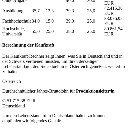
Ohne Angabe
-
-
40,0
30,0
EUR
42.415,38
Ausbildung
35,7
12,3
39,3
25,0
EUR
83.076,92
Fachhochschule
34,0
15,0
39,0
25,0
EUR
Hochschule,
80.861,54
55,0
25,0
38,0
25,0
Universität
EUR
Berechnung der Kaufkraft
Der Kaufkraft-Rechner zeigt Ihnen, was Sie in Deutschland und in
der Schweiz verdienen müssten, um Ihren derzeitigen
Lebensstandard, den Sie aktuell in in Österreich genießen, weiterhin
zu halten.
Österreich
Durchschnittlicher Jahres-Bruttolohn fur
Produktionsleiter/in
Ø 51.715,38 EUR
Deutschland
Um den Lebensstandard in Deutschland halten zu können,
empfehlen wir folgendes Gehalt: