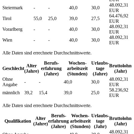
48.092,31
Steiermark
-
-
40,0
30,0
EUR
64.476,92
Tirol
55,0
25,0
39,0
27,5
EUR
48.092,31
Vorarlberg
-
-
40,0
30,0
EUR
48.092,31
Wien
-
-
40,0
30,0
EUR
Alle Daten sind errechnete Durchschnittswerte.
Berufs­
Wochen­
Urlaubs­
Alter
Bruttolohn
Geschlecht
erfahrung
arbeitszeit
tage
(Jahre)
(Jahr)
(Jahre)
(Stunden)
(Jahre)
Ohne
48.092,31
-
-
40,0
30,0
Angabe
EUR
58.236,92
männlich
39,2
15,4
39,0
25,0
EUR
Alle Daten sind errechnete Durchschnittswerte.
Berufs­
Wochen­
Urlaubs­
Alter
Bruttolohn
Qualifikation
erfahrung
arbeitszeit
tage
(Jahre)
(Jahr)
(Jahre)
(Stunden)
(Jahr)
48.092,31