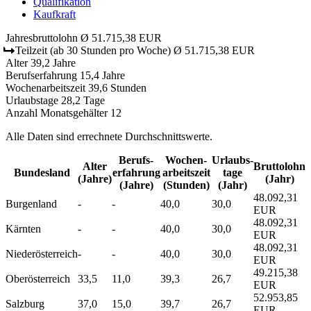
Qualifikation
Kaufkraft
Jahresbruttolohn
Ø 51.715,38 EUR
Teilzeit
(ab 30 Stunden pro Woche)
Ø 51.715,38 EUR
Alter
39,2 Jahre
Berufserfahrung
15,4 Jahre
Wochenarbeitszeit
39,6 Stunden
Urlaubstage
28,2 Tage
Anzahl Monatsgehälter
12
Alle Daten sind errechnete Durchschnittswerte.
Berufs­
Wochen­
Urlaubs­
Alter
Bruttolohn
Bundesland
erfahrung
arbeitszeit
tage
(Jahre)
(Jahr)
(Jahre)
(Stunden)
(Jahr)
48.092,31
Burgenland
-
-
40,0
30,0
EUR
48.092,31
Kärnten
-
-
40,0
30,0
EUR
48.092,31
Niederösterreich
-
-
40,0
30,0
EUR
49.215,38
Oberösterreich
33,5
11,0
39,3
26,7
EUR
52.953,85
Salzburg
37,0
15,0
39,7
26,7
EUR