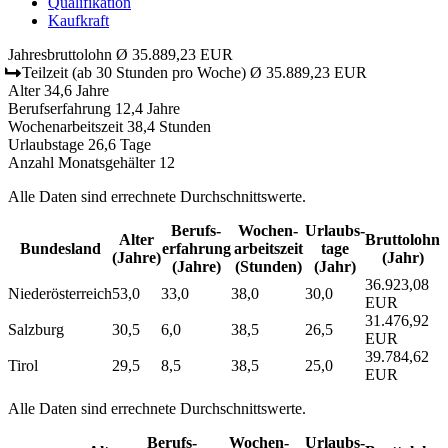
Qualifikation
Kaufkraft
Jahresbruttolohn
Ø 35.889,23 EUR
Teilzeit
(ab 30 Stunden pro Woche)
Ø 35.889,23 EUR
Alter
34,6 Jahre
Berufserfahrung
12,4 Jahre
Wochenarbeitszeit
38,4 Stunden
Urlaubstage
26,6 Tage
Anzahl Monatsgehälter
12
Alle Daten sind errechnete Durchschnittswerte.
Berufs­
Wochen­
Urlaubs­
Alter
Bruttolohn
Bundesland
erfahrung
arbeitszeit
tage
(Jahre)
(Jahr)
(Jahre)
(Stunden)
(Jahr)
36.923,08
Niederösterreich
53,0
33,0
38,0
30,0
EUR
31.476,92
Salzburg
30,5
6,0
38,5
26,5
EUR
39.784,62
Tirol
29,5
8,5
38,5
25,0
EUR
Alle Daten sind errechnete Durchschnittswerte.
Berufs­
Wochen­
Urlaubs­