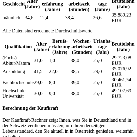
Alter
Bruttolohn
Geschlecht
erfahrung
arbeitszeit
tage
(Jahre)
(Jahr)
(Jahre)
(Stunden)
(Jahre)
35.889,23
männlich
34,6
12,4
38,4
26,6
EUR
Alle Daten sind errechnete Durchschnittswerte.
Berufs­
Wochen­
Urlaubs­
Alter
Bruttolohn
Qualifikation
erfahrung
arbeitszeit
tage
(Jahre)
(Jahr)
(Jahre)
(Stunden)
(Jahr)
(Fach-)
29.723,08
31,0
1,0
38,0
25,0
Abitur/Matura
EUR
35.076,92
Ausbildung
41,5
22,0
38,5
29,0
EUR
30.461,54
Fachhochschule
29,0
8,0
39,0
25,0
EUR
Hochschule,
49.107,69
30,0
9,0
38,0
25,0
Universität
EUR
Berechnung der Kaufkraft
Der Kaufkraft-Rechner zeigt Ihnen, was Sie in Deutschland und in
der Schweiz verdienen müssten, um Ihren derzeitigen
Lebensstandard, den Sie aktuell in in Österreich genießen, weiterhin
zu halten.