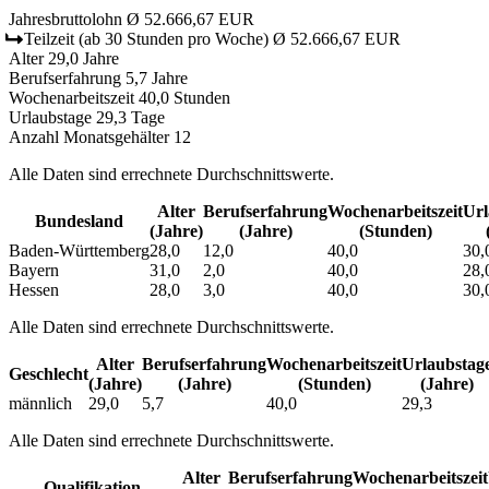
Jahresbruttolohn
Ø 52.666,67 EUR
Teilzeit
(ab 30 Stunden pro Woche)
Ø 52.666,67 EUR
Alter
29,0 Jahre
Berufserfahrung
5,7 Jahre
Wochenarbeitszeit
40,0 Stunden
Urlaubstage
29,3 Tage
Anzahl Monatsgehälter
12
Alle Daten sind errechnete Durchschnittswerte.
Alter
Berufs­erfahrung
Wochen­arbeitszeit
Url
Bundesland
(Jahre)
(Jahre)
(Stunden)
Baden-Württemberg
28,0
12,0
40,0
30,
Bayern
31,0
2,0
40,0
28,
Hessen
28,0
3,0
40,0
30,
Alle Daten sind errechnete Durchschnittswerte.
Alter
Berufs­erfahrung
Wochen­arbeitszeit
Urlaubs­tag
Geschlecht
(Jahre)
(Jahre)
(Stunden)
(Jahre)
männlich
29,0
5,7
40,0
29,3
Alle Daten sind errechnete Durchschnittswerte.
Alter
Berufs­erfahrung
Wochen­arbeitszeit
Qualifikation