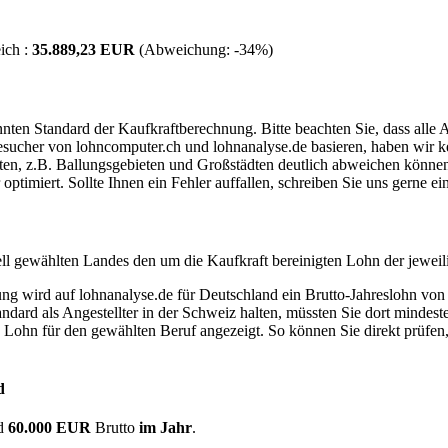
ich :
35.889,23 EUR
(Abweichung:
-34%
)
ten Standard der Kaufkraftberechnung. Bitte beachten Sie, dass alle 
ucher von lohncomputer.ch und lohnanalyse.de basieren, haben wir kei
eten, z.B. Ballungsgebieten und Großstädten deutlich abweichen können
timiert. Sollte Ihnen ein Fehler auffallen, schreiben Sie uns gerne e
ell gewählten Landes den um die Kaufkraft bereinigten Lohn der jeweil
dung wird auf lohnanalyse.de für Deutschland ein Brutto-Jahreslohn vo
dard als Angestellter in der Schweiz halten, müssten Sie dort mindes
e Lohn für den gewählten Beruf angezeigt. So können Sie direkt prüfen
d
d
60.000 EUR
Brutto
im Jahr
.