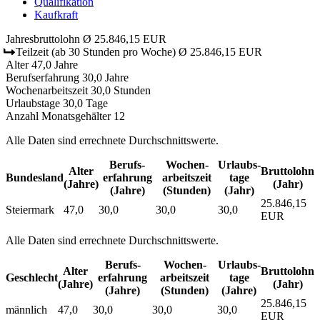
Qualifikation
Kaufkraft
Jahresbruttolohn
Ø 25.846,15 EUR
Teilzeit
(ab 30 Stunden pro Woche)
Ø 25.846,15 EUR
Alter
47,0 Jahre
Berufserfahrung
30,0 Jahre
Wochenarbeitszeit
30,0 Stunden
Urlaubstage
30,0 Tage
Anzahl Monatsgehälter
12
Alle Daten sind errechnete Durchschnittswerte.
Berufs­
Wochen­
Urlaubs­
Alter
Bruttolohn
Bundesland
erfahrung
arbeitszeit
tage
(Jahre)
(Jahr)
(Jahre)
(Stunden)
(Jahr)
25.846,15
Steiermark
47,0
30,0
30,0
30,0
EUR
Alle Daten sind errechnete Durchschnittswerte.
Berufs­
Wochen­
Urlaubs­
Alter
Bruttolohn
Geschlecht
erfahrung
arbeitszeit
tage
(Jahre)
(Jahr)
(Jahre)
(Stunden)
(Jahre)
25.846,15
männlich
47,0
30,0
30,0
30,0
EUR