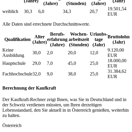
(Jahre)
(Jahr)
(Jahre)
(Stunden)
(Jahre)
19.501,54
weiblich
30,3
6,0
34,3
20,7
EUR
Alle Daten sind errechnete Durchschnittswerte.
Berufs­
Wochen­
Urlaubs­
Alter
Bruttolohn
Qualifikation
erfahrung
arbeitszeit
tage
(Jahre)
(Jahr)
(Jahre)
(Stunden)
(Jahr)
Keine
9.120,00
30,0
2,0
20,0
12,0
Ausbildung
EUR
18.000,00
Hauptschule
29,0
7,0
45,0
25,0
EUR
31.384,62
Fachhochschule
32,0
9,0
38,0
25,0
EUR
Berechnung der Kaufkraft
Der Kaufkraft-Rechner zeigt Ihnen, was Sie in Deutschland und in
der Schweiz verdienen müssten, um Ihren derzeitigen
Lebensstandard, den Sie aktuell in in Österreich genießen, weiterhin
zu halten.
Österreich