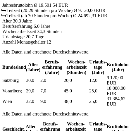
Jahresbruttolohn
Ø 19.501,54 EUR
Teilzeit
(20-29 Stunden pro Woche)
Ø 9.120,00 EUR
Teilzeit
(ab 30 Stunden pro Woche)
Ø 24.692,31 EUR
Alter
30,3 Jahre
Berufserfahrung
6,0 Jahre
Wochenarbeitszeit
34,3 Stunden
Urlaubstage
20,7 Tage
Anzahl Monatsgehälter
12
Alle Daten sind errechnete Durchschnittswerte.
Berufs­
Wochen­
Urlaubs­
Alter
Bruttolohn
Bundesland
erfahrung
arbeitszeit
tage
(Jahre)
(Jahr)
(Jahre)
(Stunden)
(Jahr)
9.120,00
Salzburg
30,0
2,0
20,0
12,0
EUR
18.000,00
Vorarlberg
29,0
7,0
45,0
25,0
EUR
31.384,62
Wien
32,0
9,0
38,0
25,0
EUR
Alle Daten sind errechnete Durchschnittswerte.
Berufs­
Wochen­
Urlaubs­
Alter
Bruttolohn
Geschlecht
erfahrung
arbeitszeit
tage