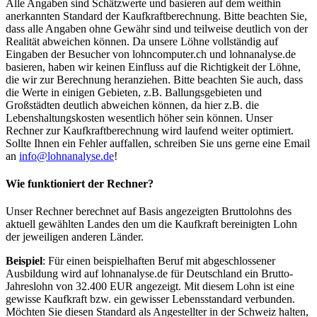
Alle Angaben sind Schätzwerte und basieren auf dem weithin
anerkannten Standard der Kaufkraftberechnung. Bitte beachten Sie,
dass alle Angaben ohne Gewähr sind und teilweise deutlich von der
Realität abweichen können. Da unsere Löhne vollständig auf
Eingaben der Besucher von lohncomputer.ch und lohnanalyse.de
basieren, haben wir keinen Einfluss auf die Richtigkeit der Löhne,
die wir zur Berechnung heranziehen. Bitte beachten Sie auch, dass
die Werte in einigen Gebieten, z.B. Ballungsgebieten und
Großstädten deutlich abweichen können, da hier z.B. die
Lebenshaltungskosten wesentlich höher sein können. Unser
Rechner zur Kaufkraftberechnung wird laufend weiter optimiert.
Sollte Ihnen ein Fehler auffallen, schreiben Sie uns gerne eine Email
an
info@lohnanalyse.de
!
Wie funktioniert der Rechner?
Unser Rechner berechnet auf Basis angezeigten Bruttolohns des
aktuell gewählten Landes den um die Kaufkraft bereinigten Lohn
der jeweiligen anderen Länder.
Beispiel
: Für einen beispielhaften Beruf mit abgeschlossener
Ausbildung wird auf lohnanalyse.de für Deutschland ein Brutto-
Jahreslohn von 32.400 EUR angezeigt. Mit diesem Lohn ist eine
gewisse Kaufkraft bzw. ein gewisser Lebensstandard verbunden.
Möchten Sie diesen Standard als Angestellter in der Schweiz halten,