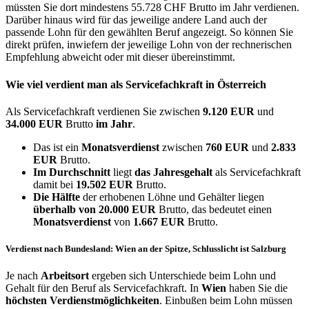
müssten Sie dort mindestens 55.728 CHF Brutto im Jahr verdienen.
Darüber hinaus wird für das jeweilige andere Land auch der
passende Lohn für den gewählten Beruf angezeigt. So können Sie
direkt prüfen, inwiefern der jeweilige Lohn von der rechnerischen
Empfehlung abweicht oder mit dieser übereinstimmt.
Wie viel verdient man als
Servicefachkraft
in Österreich
Als Servicefachkraft verdienen Sie zwischen
9.120 EUR
und
34.000 EUR
Brutto
im Jahr
.
Das ist ein
Monatsverdienst
zwischen
760 EUR
und
2.833
EUR
Brutto.
Im Durchschnitt
liegt
das Jahresgehalt
als Servicefachkraft
damit bei
19.502 EUR
Brutto.
Die Hälfte
der erhobenen Löhne und Gehälter liegen
überhalb von
20.000 EUR
Brutto, das bedeutet einen
Monatsverdienst
von
1.667 EUR
Brutto.
Verdienst nach Bundesland: Wien an der Spitze, Schlusslicht ist Salzburg
Je nach
Arbeitsort
ergeben sich Unterschiede beim Lohn und
Gehalt für den Beruf als Servicefachkraft. In
Wien
haben Sie die
höchsten Verdienstmöglichkeiten
. Einbußen beim Lohn müssen