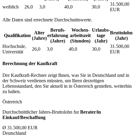
31.500,00
weiblich
26,0
3,0
40,0
30,0
EUR
Alle Daten sind errechnete Durchschnittswerte.
Berufs­
Wochen­
Urlaubs­
Alter
Bruttolohn
Qualifikation
erfahrung
arbeitszeit
tage
(Jahre)
(Jahr)
(Jahre)
(Stunden)
(Jahr)
Hochschule,
31.500,00
26,0
3,0
40,0
30,0
Universität
EUR
Berechnung der Kaufkraft
Der Kaufkraft-Rechner zeigt Ihnen, was Sie in Deutschland und in
der Schweiz verdienen müssten, um Ihren derzeitigen
Lebensstandard, den Sie aktuell in in Österreich genießen, weiterhin
zu halten.
Österreich
Durchschnittlicher Jahres-Bruttolohn fur
Berater/in
Einkauf/Beschaffung
Ø 31.500,00 EUR
Deutschland