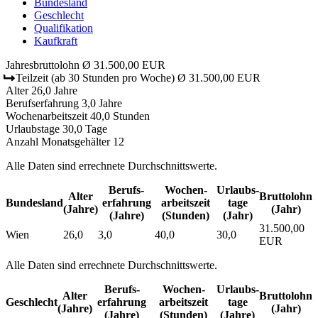
Bundesland
Geschlecht
Qualifikation
Kaufkraft
Jahresbruttolohn
Ø 31.500,00 EUR
Teilzeit
(ab 30 Stunden pro Woche)
Ø 31.500,00 EUR
Alter
26,0 Jahre
Berufserfahrung
3,0 Jahre
Wochenarbeitszeit
40,0 Stunden
Urlaubstage
30,0 Tage
Anzahl Monatsgehälter
12
Alle Daten sind errechnete Durchschnittswerte.
Berufs­
Wochen­
Urlaubs­
Alter
Bruttolohn
Bundesland
erfahrung
arbeitszeit
tage
(Jahre)
(Jahr)
(Jahre)
(Stunden)
(Jahr)
31.500,00
Wien
26,0
3,0
40,0
30,0
EUR
Alle Daten sind errechnete Durchschnittswerte.
Berufs­
Wochen­
Urlaubs­
Alter
Bruttolohn
Geschlecht
erfahrung
arbeitszeit
tage
(Jahre)
(Jahr)
(Jahre)
(Stunden)
(Jahre)