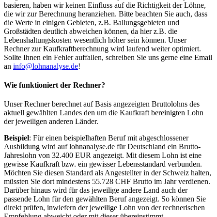
basieren, haben wir keinen Einfluss auf die Richtigkeit der Löhne,
die wir zur Berechnung heranziehen. Bitte beachten Sie auch, dass
die Werte in einigen Gebieten, z.B. Ballungsgebieten und
Großstädten deutlich abweichen können, da hier z.B. die
Lebenshaltungskosten wesentlich höher sein können. Unser
Rechner zur Kaufkraftberechnung wird laufend weiter optimiert.
Sollte Ihnen ein Fehler auffallen, schreiben Sie uns gerne eine Email
an
info@lohnanalyse.de
!
Wie funktioniert der Rechner?
Unser Rechner berechnet auf Basis angezeigten Bruttolohns des
aktuell gewählten Landes den um die Kaufkraft bereinigten Lohn
der jeweiligen anderen Länder.
Beispiel
: Für einen beispielhaften Beruf mit abgeschlossener
Ausbildung wird auf lohnanalyse.de für Deutschland ein Brutto-
Jahreslohn von 32.400 EUR angezeigt. Mit diesem Lohn ist eine
gewisse Kaufkraft bzw. ein gewisser Lebensstandard verbunden.
Möchten Sie diesen Standard als Angestellter in der Schweiz halten,
müssten Sie dort mindestens 55.728 CHF Brutto im Jahr verdienen.
Darüber hinaus wird für das jeweilige andere Land auch der
passende Lohn für den gewählten Beruf angezeigt. So können Sie
direkt prüfen, inwiefern der jeweilige Lohn von der rechnerischen
Empfehlung abweicht oder mit dieser übereinstimmt.