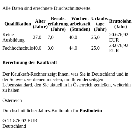
Alle Daten sind errechnete Durchschnittswerte.
Berufs­
Wochen­
Urlaubs­
Alter
Bruttolohn
Qualifikation
erfahrung
arbeitszeit
tage
(Jahre)
(Jahr)
(Jahre)
(Stunden)
(Jahr)
Keine
20.676,92
27,0
7,0
40,0
25,0
Ausbildung
EUR
23.076,92
Fachhochschule
40,0
3,0
44,0
25,0
EUR
Berechnung der Kaufkraft
Der Kaufkraft-Rechner zeigt Ihnen, was Sie in Deutschland und in
der Schweiz verdienen müssten, um Ihren derzeitigen
Lebensstandard, den Sie aktuell in in Österreich genießen, weiterhin
zu halten.
Österreich
Durchschnittlicher Jahres-Bruttolohn fur
Postbote/in
Ø 21.876,92 EUR
Deutschland