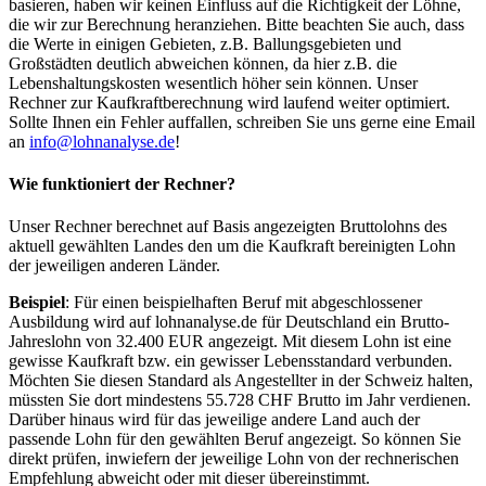
basieren, haben wir keinen Einfluss auf die Richtigkeit der Löhne,
die wir zur Berechnung heranziehen. Bitte beachten Sie auch, dass
die Werte in einigen Gebieten, z.B. Ballungsgebieten und
Großstädten deutlich abweichen können, da hier z.B. die
Lebenshaltungskosten wesentlich höher sein können. Unser
Rechner zur Kaufkraftberechnung wird laufend weiter optimiert.
Sollte Ihnen ein Fehler auffallen, schreiben Sie uns gerne eine Email
an
info@lohnanalyse.de
!
Wie funktioniert der Rechner?
Unser Rechner berechnet auf Basis angezeigten Bruttolohns des
aktuell gewählten Landes den um die Kaufkraft bereinigten Lohn
der jeweiligen anderen Länder.
Beispiel
: Für einen beispielhaften Beruf mit abgeschlossener
Ausbildung wird auf lohnanalyse.de für Deutschland ein Brutto-
Jahreslohn von 32.400 EUR angezeigt. Mit diesem Lohn ist eine
gewisse Kaufkraft bzw. ein gewisser Lebensstandard verbunden.
Möchten Sie diesen Standard als Angestellter in der Schweiz halten,
müssten Sie dort mindestens 55.728 CHF Brutto im Jahr verdienen.
Darüber hinaus wird für das jeweilige andere Land auch der
passende Lohn für den gewählten Beruf angezeigt. So können Sie
direkt prüfen, inwiefern der jeweilige Lohn von der rechnerischen
Empfehlung abweicht oder mit dieser übereinstimmt.