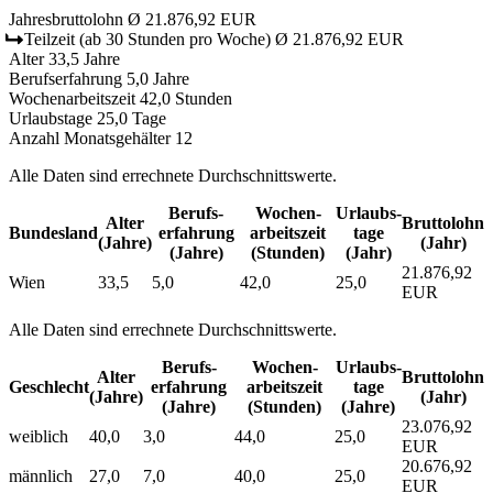
Jahresbruttolohn
Ø 21.876,92 EUR
Teilzeit
(ab 30 Stunden pro Woche)
Ø 21.876,92 EUR
Alter
33,5 Jahre
Berufserfahrung
5,0 Jahre
Wochenarbeitszeit
42,0 Stunden
Urlaubstage
25,0 Tage
Anzahl Monatsgehälter
12
Alle Daten sind errechnete Durchschnittswerte.
Berufs­
Wochen­
Urlaubs­
Alter
Bruttolohn
Bundesland
erfahrung
arbeitszeit
tage
(Jahre)
(Jahr)
(Jahre)
(Stunden)
(Jahr)
21.876,92
Wien
33,5
5,0
42,0
25,0
EUR
Alle Daten sind errechnete Durchschnittswerte.
Berufs­
Wochen­
Urlaubs­
Alter
Bruttolohn
Geschlecht
erfahrung
arbeitszeit
tage
(Jahre)
(Jahr)
(Jahre)
(Stunden)
(Jahre)
23.076,92
weiblich
40,0
3,0
44,0
25,0
EUR
20.676,92
männlich
27,0
7,0
40,0
25,0
EUR