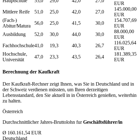
Hauptschule
55,0
29,0
42,0
27,0
EUR
145.000,00
Mittlere Reife
51,0
25,0
42,0
27,0
EUR
(Fach-)
154.707,69
56,0
25,0
41,5
30,0
Abitur/Matura
EUR
88.000,00
Ausbildung
52,0
30,0
44,0
30,0
EUR
116.025,64
Fachhochschule
41,0
19,3
40,3
26,7
EUR
Hochschule,
181.389,35
47,0
23,3
43,5
26,4
Universität
EUR
Berechnung der Kaufkraft
Der Kaufkraft-Rechner zeigt Ihnen, was Sie in Deutschland und in
der Schweiz verdienen müssten, um Ihren derzeitigen
Lebensstandard, den Sie aktuell in in Österreich genießen, weiterhin
zu halten.
Österreich
Durchschnittlicher Jahres-Bruttolohn fur
Geschäftsführer/in
Ø 160.161,54 EUR
Deutschland