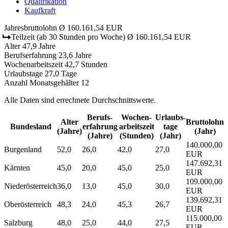
Qualifikation
Kaufkraft
Jahresbruttolohn
Ø 160.161,54 EUR
Teilzeit
(ab 30 Stunden pro Woche)
Ø 160.161,54 EUR
Alter
47,9 Jahre
Berufserfahrung
23,6 Jahre
Wochenarbeitszeit
42,7 Stunden
Urlaubstage
27,0 Tage
Anzahl Monatsgehälter
12
Alle Daten sind errechnete Durchschnittswerte.
Berufs­
Wochen­
Urlaubs­
Alter
Bruttolohn
Bundesland
erfahrung
arbeitszeit
tage
(Jahre)
(Jahr)
(Jahre)
(Stunden)
(Jahr)
140.000,00
Burgenland
52,0
26,0
42,0
27,0
EUR
147.692,31
Kärnten
45,0
20,0
45,0
25,0
EUR
109.000,00
Niederösterreich
36,0
13,0
45,0
30,0
EUR
139.692,31
Oberösterreich
48,3
24,0
45,3
26,7
EUR
115.000,00
Salzburg
48,0
25,0
44,0
27,5
EUR