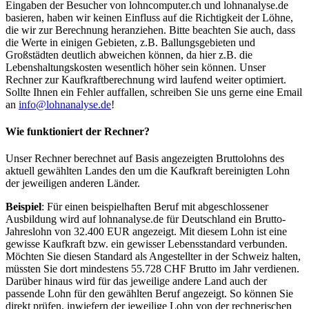
Eingaben der Besucher von lohncomputer.ch und lohnanalyse.de
basieren, haben wir keinen Einfluss auf die Richtigkeit der Löhne,
die wir zur Berechnung heranziehen. Bitte beachten Sie auch, dass
die Werte in einigen Gebieten, z.B. Ballungsgebieten und
Großstädten deutlich abweichen können, da hier z.B. die
Lebenshaltungskosten wesentlich höher sein können. Unser
Rechner zur Kaufkraftberechnung wird laufend weiter optimiert.
Sollte Ihnen ein Fehler auffallen, schreiben Sie uns gerne eine Email
an
info@lohnanalyse.de
!
Wie funktioniert der Rechner?
Unser Rechner berechnet auf Basis angezeigten Bruttolohns des
aktuell gewählten Landes den um die Kaufkraft bereinigten Lohn
der jeweiligen anderen Länder.
Beispiel
: Für einen beispielhaften Beruf mit abgeschlossener
Ausbildung wird auf lohnanalyse.de für Deutschland ein Brutto-
Jahreslohn von 32.400 EUR angezeigt. Mit diesem Lohn ist eine
gewisse Kaufkraft bzw. ein gewisser Lebensstandard verbunden.
Möchten Sie diesen Standard als Angestellter in der Schweiz halten,
müssten Sie dort mindestens 55.728 CHF Brutto im Jahr verdienen.
Darüber hinaus wird für das jeweilige andere Land auch der
passende Lohn für den gewählten Beruf angezeigt. So können Sie
direkt prüfen, inwiefern der jeweilige Lohn von der rechnerischen