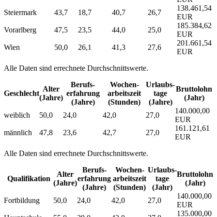
138.461,54
Steiermark
43,7
18,7
40,7
26,7
EUR
185.384,62
Vorarlberg
47,5
23,5
44,0
25,0
EUR
201.661,54
Wien
50,0
26,1
41,3
27,6
EUR
Alle Daten sind errechnete Durchschnittswerte.
Berufs­
Wochen­
Urlaubs­
Alter
Bruttolohn
Geschlecht
erfahrung
arbeitszeit
tage
(Jahre)
(Jahr)
(Jahre)
(Stunden)
(Jahre)
140.000,00
weiblich
50,0
24,0
42,0
27,0
EUR
161.121,61
männlich
47,8
23,6
42,7
27,0
EUR
Alle Daten sind errechnete Durchschnittswerte.
Berufs­
Wochen­
Urlaubs­
Alter
Bruttolohn
Qualifikation
erfahrung
arbeitszeit
tage
(Jahre)
(Jahr)
(Jahre)
(Stunden)
(Jahr)
140.000,00
Fortbildung
50,0
24,0
42,0
27,0
EUR
135.000,00