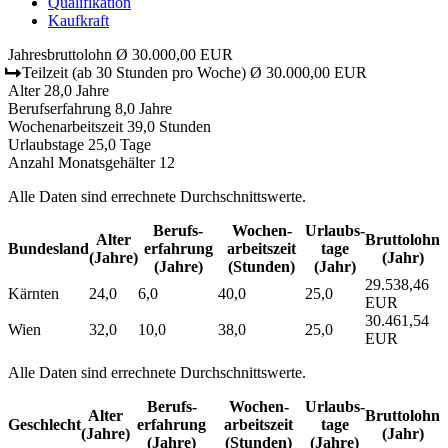
Qualifikation
Kaufkraft
Jahresbruttolohn
Ø 30.000,00 EUR
Teilzeit
(ab 30 Stunden pro Woche)
Ø 30.000,00 EUR
Alter
28,0 Jahre
Berufserfahrung
8,0 Jahre
Wochenarbeitszeit
39,0 Stunden
Urlaubstage
25,0 Tage
Anzahl Monatsgehälter
12
Alle Daten sind errechnete Durchschnittswerte.
Berufs­
Wochen­
Urlaubs­
Alter
Bruttolohn
Bundesland
erfahrung
arbeitszeit
tage
(Jahre)
(Jahr)
(Jahre)
(Stunden)
(Jahr)
29.538,46
Kärnten
24,0
6,0
40,0
25,0
EUR
30.461,54
Wien
32,0
10,0
38,0
25,0
EUR
Alle Daten sind errechnete Durchschnittswerte.
Berufs­
Wochen­
Urlaubs­
Alter
Bruttolohn
Geschlecht
erfahrung
arbeitszeit
tage
(Jahre)
(Jahr)
(Jahre)
(Stunden)
(Jahre)