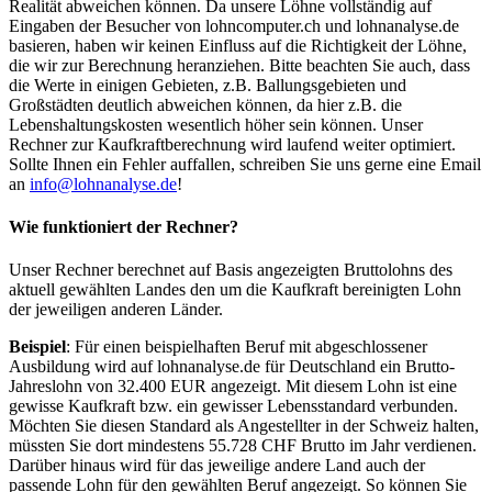
Realität abweichen können. Da unsere Löhne vollständig auf
Eingaben der Besucher von lohncomputer.ch und lohnanalyse.de
basieren, haben wir keinen Einfluss auf die Richtigkeit der Löhne,
die wir zur Berechnung heranziehen. Bitte beachten Sie auch, dass
die Werte in einigen Gebieten, z.B. Ballungsgebieten und
Großstädten deutlich abweichen können, da hier z.B. die
Lebenshaltungskosten wesentlich höher sein können. Unser
Rechner zur Kaufkraftberechnung wird laufend weiter optimiert.
Sollte Ihnen ein Fehler auffallen, schreiben Sie uns gerne eine Email
an
info@lohnanalyse.de
!
Wie funktioniert der Rechner?
Unser Rechner berechnet auf Basis angezeigten Bruttolohns des
aktuell gewählten Landes den um die Kaufkraft bereinigten Lohn
der jeweiligen anderen Länder.
Beispiel
: Für einen beispielhaften Beruf mit abgeschlossener
Ausbildung wird auf lohnanalyse.de für Deutschland ein Brutto-
Jahreslohn von 32.400 EUR angezeigt. Mit diesem Lohn ist eine
gewisse Kaufkraft bzw. ein gewisser Lebensstandard verbunden.
Möchten Sie diesen Standard als Angestellter in der Schweiz halten,
müssten Sie dort mindestens 55.728 CHF Brutto im Jahr verdienen.
Darüber hinaus wird für das jeweilige andere Land auch der
passende Lohn für den gewählten Beruf angezeigt. So können Sie