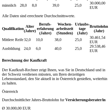
30.000,00
männlich
28,0
8,0
39,0
25,0
EUR
Alle Daten sind errechnete Durchschnittswerte.
Berufs­
Wochen­
Urlaubs­
Alter
Bruttolohn
Qualifikation
erfahrung
arbeitszeit
tage
(Jahre)
(Jahr)
(Jahre)
(Stunden)
(Jahr)
30.461,54
Mittlere Reife
32,0
10,0
38,0
25,0
EUR
29.538,46
Ausbildung
24,0
6,0
40,0
25,0
EUR
Berechnung der Kaufkraft
Der Kaufkraft-Rechner zeigt Ihnen, was Sie in Deutschland und in
der Schweiz verdienen müssten, um Ihren derzeitigen
Lebensstandard, den Sie aktuell in in Österreich genießen, weiterhin
zu halten.
Österreich
Durchschnittlicher Jahres-Bruttolohn fur
Versicherungsberater/in
Ø 30.000,00 EUR