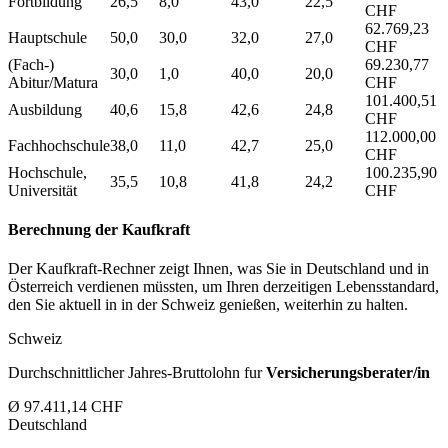
Fortbildung
26,5
8,0
43,0
22,5
CHF
62.769,23
Hauptschule
50,0
30,0
32,0
27,0
CHF
(Fach-)
69.230,77
30,0
1,0
40,0
20,0
Abitur/Matura
CHF
101.400,51
Ausbildung
40,6
15,8
42,6
24,8
CHF
112.000,00
Fachhochschule
38,0
11,0
42,7
25,0
CHF
Hochschule,
100.235,90
35,5
10,8
41,8
24,2
Universität
CHF
Berechnung der Kaufkraft
Der Kaufkraft-Rechner zeigt Ihnen, was Sie in Deutschland und in
Österreich verdienen müssten, um Ihren derzeitigen Lebensstandard,
den Sie aktuell in in der Schweiz genießen, weiterhin zu halten.
Schweiz
Durchschnittlicher Jahres-Bruttolohn fur
Versicherungsberater/in
Ø 97.411,14 CHF
Deutschland