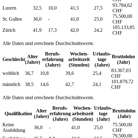
93.784,62
Luzern
32,5
10,0
41,5
27,5
CHF
75.500,00
St. Gallen
36,0
-
41,0
25,0
CHF
105.133,85
Zürich
41,9
17,3
42,0
24,2
CHF
Alle Daten sind errechnete Durchschnittswerte.
Berufs­
Wochen­
Urlaubs­
Alter
Bruttolohn
Geschlecht
erfahrung
arbeitszeit
tage
(Jahre)
(Jahr)
(Jahre)
(Stunden)
(Jahre)
83.367,03
weiblich
36,7
10,8
39,6
25,4
CHF
101.879,72
männlich
38,5
14,6
42,7
24,1
CHF
Alle Daten sind errechnete Durchschnittswerte.
Berufs­
Wochen­
Urlaubs­
Alter
Bruttolohn
Qualifikation
erfahrung
arbeitszeit
tage
(Jahre)
(Jahr)
(Jahre)
(Stunden)
(Jahr)
Keine
75.500,00
36,0
-
41,0
25,0
Ausbildung
CHF
79.500,00