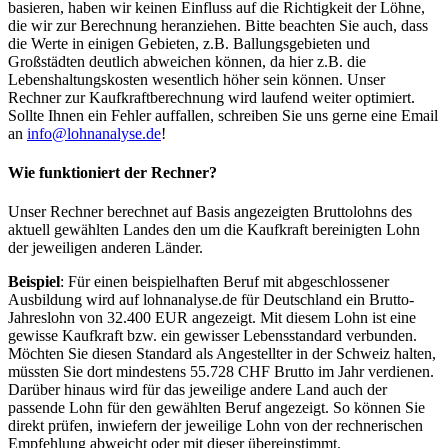
basieren, haben wir keinen Einfluss auf die Richtigkeit der Löhne,
die wir zur Berechnung heranziehen. Bitte beachten Sie auch, dass
die Werte in einigen Gebieten, z.B. Ballungsgebieten und
Großstädten deutlich abweichen können, da hier z.B. die
Lebenshaltungskosten wesentlich höher sein können. Unser
Rechner zur Kaufkraftberechnung wird laufend weiter optimiert.
Sollte Ihnen ein Fehler auffallen, schreiben Sie uns gerne eine Email
an
info@lohnanalyse.de
!
Wie funktioniert der Rechner?
Unser Rechner berechnet auf Basis angezeigten Bruttolohns des
aktuell gewählten Landes den um die Kaufkraft bereinigten Lohn
der jeweiligen anderen Länder.
Beispiel
: Für einen beispielhaften Beruf mit abgeschlossener
Ausbildung wird auf lohnanalyse.de für Deutschland ein Brutto-
Jahreslohn von 32.400 EUR angezeigt. Mit diesem Lohn ist eine
gewisse Kaufkraft bzw. ein gewisser Lebensstandard verbunden.
Möchten Sie diesen Standard als Angestellter in der Schweiz halten,
müssten Sie dort mindestens 55.728 CHF Brutto im Jahr verdienen.
Darüber hinaus wird für das jeweilige andere Land auch der
passende Lohn für den gewählten Beruf angezeigt. So können Sie
direkt prüfen, inwiefern der jeweilige Lohn von der rechnerischen
Empfehlung abweicht oder mit dieser übereinstimmt.