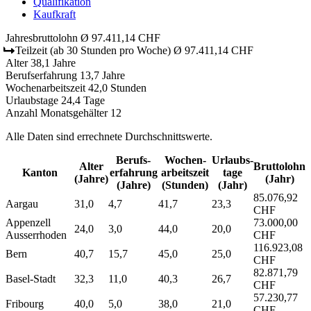
Qualifikation
Kaufkraft
Jahresbruttolohn
Ø 97.411,14 CHF
Teilzeit
(ab 30 Stunden pro Woche)
Ø 97.411,14 CHF
Alter
38,1 Jahre
Berufserfahrung
13,7 Jahre
Wochenarbeitszeit
42,0 Stunden
Urlaubstage
24,4 Tage
Anzahl Monatsgehälter
12
Alle Daten sind errechnete Durchschnittswerte.
Berufs­
Wochen­
Urlaubs­
Alter
Bruttolohn
Kanton
erfahrung
arbeitszeit
tage
(Jahre)
(Jahr)
(Jahre)
(Stunden)
(Jahr)
85.076,92
Aargau
31,0
4,7
41,7
23,3
CHF
Appenzell
73.000,00
24,0
3,0
44,0
20,0
Ausserrhoden
CHF
116.923,08
Bern
40,7
15,7
45,0
25,0
CHF
82.871,79
Basel-Stadt
32,3
11,0
40,3
26,7
CHF
57.230,77
Fribourg
40,0
5,0
38,0
21,0
CHF