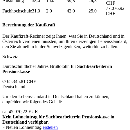
Ausbildung
38,0
15,0
39,8
24,3
CHF
77.076,92
Fachhochschule
31,0
2,0
42,0
25,0
CHF
Berechnung der Kaufkraft
Der Kaufkraft-Rechner zeigt Ihnen, was Sie in Deutschland und in
Österreich verdienen müssten, um Ihren derzeitigen Lebensstandard,
den Sie aktuell in in der Schweiz genießen, weiterhin zu halten.
Schweiz
Durchschnittlicher Jahres-Bruttolohn fur
Sachbearbeiter/in
Pensionskasse
Ø 65.345,81 CHF
Deutschland
Um den Lebensstandard in Deutschland halten zu können,
empfehlen wir folgendes Gehalt:
ca. 45.970,22 EUR
Kein Lohneintrag für
Sachbearbeiter/in Pensionskasse
in
Deutschland verfügbar.
» Neuen Lohneintrag
erstellen