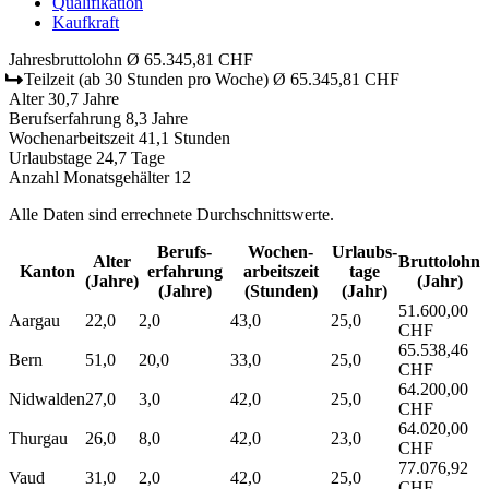
Qualifikation
Kaufkraft
Jahresbruttolohn
Ø 65.345,81 CHF
Teilzeit
(ab 30 Stunden pro Woche)
Ø 65.345,81 CHF
Alter
30,7 Jahre
Berufserfahrung
8,3 Jahre
Wochenarbeitszeit
41,1 Stunden
Urlaubstage
24,7 Tage
Anzahl Monatsgehälter
12
Alle Daten sind errechnete Durchschnittswerte.
Berufs­
Wochen­
Urlaubs­
Alter
Bruttolohn
Kanton
erfahrung
arbeitszeit
tage
(Jahre)
(Jahr)
(Jahre)
(Stunden)
(Jahr)
51.600,00
Aargau
22,0
2,0
43,0
25,0
CHF
65.538,46
Bern
51,0
20,0
33,0
25,0
CHF
64.200,00
Nidwalden
27,0
3,0
42,0
25,0
CHF
64.020,00
Thurgau
26,0
8,0
42,0
23,0
CHF
77.076,92
Vaud
31,0
2,0
42,0
25,0
CHF