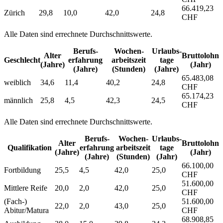
66.419,23
Zürich
29,8
10,0
42,0
24,8
CHF
Alle Daten sind errechnete Durchschnittswerte.
Berufs­
Wochen­
Urlaubs­
Alter
Bruttolohn
Geschlecht
erfahrung
arbeitszeit
tage
(Jahre)
(Jahr)
(Jahre)
(Stunden)
(Jahre)
65.483,08
weiblich
34,6
11,4
40,2
24,8
CHF
65.174,23
männlich
25,8
4,5
42,3
24,5
CHF
Alle Daten sind errechnete Durchschnittswerte.
Berufs­
Wochen­
Urlaubs­
Alter
Bruttolohn
Qualifikation
erfahrung
arbeitszeit
tage
(Jahre)
(Jahr)
(Jahre)
(Stunden)
(Jahr)
66.100,00
Fortbildung
25,5
4,5
42,0
25,0
CHF
51.600,00
Mittlere Reife
20,0
2,0
42,0
25,0
CHF
(Fach-)
51.600,00
22,0
2,0
43,0
25,0
Abitur/Matura
CHF
68.908,85