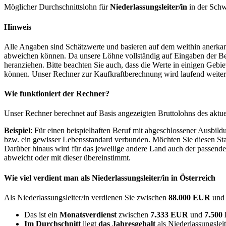
Möglicher Durchschnittslohn für
Niederlassungsleiter/in
in der Schw
Hinweis
Alle Angaben sind Schätzwerte und basieren auf dem weithin anerkann
abweichen können. Da unsere Löhne vollständig auf Eingaben der Bes
heranziehen. Bitte beachten Sie auch, dass die Werte in einigen Gebi
können. Unser Rechner zur Kaufkraftberechnung wird laufend weiter op
Wie funktioniert der Rechner?
Unser Rechner berechnet auf Basis angezeigten Bruttolohns des aktu
Beispiel
: Für einen beispielhaften Beruf mit abgeschlossener Ausbil
bzw. ein gewisser Lebensstandard verbunden. Möchten Sie diesen Stan
Darüber hinaus wird für das jeweilige andere Land auch der passend
abweicht oder mit dieser übereinstimmt.
Wie viel verdient man als
Niederlassungsleiter/in
in Österreich
Als Niederlassungsleiter/in verdienen Sie zwischen
88.000 EUR
un
Das ist ein
Monatsverdienst
zwischen
7.333 EUR
und
7.50
Im Durchschnitt
liegt
das Jahresgehalt
als Niederlassungsleit