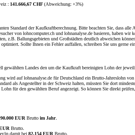
eiz :
141.666,67 CHF
(Abweichung:
+3%
)
ten Standard der Kaufkraftberechnung. Bitte beachten Sie, dass alle 
ucher von lohncomputer.ch und lohnanalyse.de basieren, haben wir kei
eten, z.B. Ballungsgebieten und Großstädten deutlich abweichen können
timiert. Sollte Ihnen ein Fehler auffallen, schreiben Sie uns gerne e
ell gewählten Landes den um die Kaufkraft bereinigten Lohn der jeweil
dung wird auf lohnanalyse.de für Deutschland ein Brutto-Jahreslohn vo
dard als Angestellter in der Schweiz halten, müssten Sie dort mindes
e Lohn für den gewählten Beruf angezeigt. So können Sie direkt prüfen
d
90.000 EUR
Brutto
im Jahr
.
0 EUR
Brutto.
er/in damit bei
82.154 EUR
Brutto.