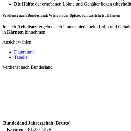
Die Hälfte
der erhobenen Löhne und Gehälter liegen
überhalb
Verdienst nach Bundesland: Wien an der Spitze, Schlusslicht ist Kärnten
Je nach
Arbeitsort
ergeben sich Unterschiede beim Lohn und Gehalt f
in
Kärnten
hinnehmen.
Ansicht wählen:
Diagramm
Tabelle
Verdienst nach Bundesland
Bundesland
Jahresgehalt (Brutto)
Kärnten
81.231 EUR