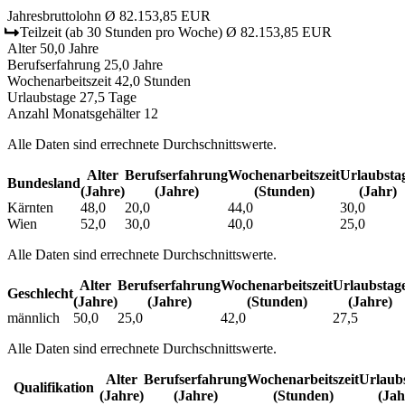
Jahresbruttolohn
Ø 82.153,85 EUR
Teilzeit
(ab 30 Stunden pro Woche)
Ø 82.153,85 EUR
Alter
50,0 Jahre
Berufserfahrung
25,0 Jahre
Wochenarbeitszeit
42,0 Stunden
Urlaubstage
27,5 Tage
Anzahl Monatsgehälter
12
Alle Daten sind errechnete Durchschnittswerte.
Alter
Berufs­erfahrung
Wochen­arbeitszeit
Urlaubs­ta
Bundesland
(Jahre)
(Jahre)
(Stunden)
(Jahr)
Kärnten
48,0
20,0
44,0
30,0
Wien
52,0
30,0
40,0
25,0
Alle Daten sind errechnete Durchschnittswerte.
Alter
Berufs­erfahrung
Wochen­arbeitszeit
Urlaubs­tag
Geschlecht
(Jahre)
(Jahre)
(Stunden)
(Jahre)
männlich
50,0
25,0
42,0
27,5
Alle Daten sind errechnete Durchschnittswerte.
Alter
Berufs­erfahrung
Wochen­arbeitszeit
Urlaubs
Qualifikation
(Jahre)
(Jahre)
(Stunden)
(Jah