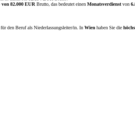
 von
82.000 EUR
Brutto, das bedeutet einen
Monatsverdienst
von
6
ür den Beruf als Niederlassungsleiter/in. In
Wien
haben Sie die
höchs