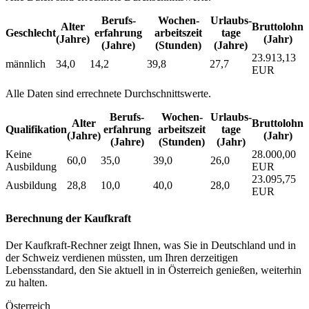
Berufs­
Wochen­
Urlaubs­
Alter
Bruttolohn
Geschlecht
erfahrung
arbeitszeit
tage
(Jahre)
(Jahr)
(Jahre)
(Stunden)
(Jahre)
23.913,13
männlich
34,0
14,2
39,8
27,7
EUR
Alle Daten sind errechnete Durchschnittswerte.
Berufs­
Wochen­
Urlaubs­
Alter
Bruttolohn
Qualifikation
erfahrung
arbeitszeit
tage
(Jahre)
(Jahr)
(Jahre)
(Stunden)
(Jahr)
Keine
28.000,00
60,0
35,0
39,0
26,0
Ausbildung
EUR
23.095,75
Ausbildung
28,8
10,0
40,0
28,0
EUR
Berechnung der Kaufkraft
Der Kaufkraft-Rechner zeigt Ihnen, was Sie in Deutschland und in
der Schweiz verdienen müssten, um Ihren derzeitigen
Lebensstandard, den Sie aktuell in in Österreich genießen, weiterhin
zu halten.
Österreich