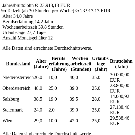
Jahresbruttolohn
Ø 23.913,13 EUR
Teilzeit
(ab 30 Stunden pro Woche)
Ø 23.913,13 EUR
Alter
34,0 Jahre
Berufserfahrung
14,2 Jahre
Wochenarbeitszeit
39,8 Stunden
Urlaubstage
27,7 Tage
Anzahl Monatsgehälter
12
Alle Daten sind errechnete Durchschnittswerte.
Berufs­
Wochen­
Urlaubs­
Alter
Bruttolohn
Bundesland
erfahrung
arbeitszeit
tage
(Jahre)
(Jahr)
(Jahre)
(Stunden)
(Jahr)
30.000,00
Niederösterreich
26,0
10,0
40,0
35,0
EUR
28.800,00
Oberösterreich
48,0
25,0
39,0
25,0
EUR
14.000,92
Salzburg
38,5
19,0
39,5
28,0
EUR
27.138,46
Steiermark
24,0
2,0
39,0
25,0
EUR
29.538,46
Wien
29,0
10,0
42,0
25,0
EUR
Alle Daten sind errechnete Durchschnittswerte.