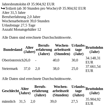
Jahresbruttolohn
Ø 35.904,92 EUR
Teilzeit
(ab 30 Stunden pro Woche)
Ø 35.904,92 EUR
Alter
31,5 Jahre
Berufserfahrung
2,0 Jahre
Wochenarbeitszeit
39,0 Stunden
Urlaubstage
27,5 Tage
Anzahl Monatsgehälter
12
Alle Daten sind errechnete Durchschnittswerte.
Berufs­
Wochen­
Urlaubs­
Alter
Bruttolohn
Bundesland
erfahrung
arbeitszeit
tage
(Jahre)
(Jahr)
(Jahre)
(Stunden)
(Jahr)
34.148,31
Oberösterreich
26,0
-
40,0
30,0
EUR
37.661,54
Steiermark
37,0
2,0
38,0
25,0
EUR
Alle Daten sind errechnete Durchschnittswerte.
Berufs­
Wochen­
Urlaubs­
Alter
Bruttolohn
Geschlecht
erfahrung
arbeitszeit
tage
(Jahre)
(Jahr)
(Jahre)
(Stunden)
(Jahre)
35.904,92
männlich
31,5
2,0
39,0
27,5
EUR