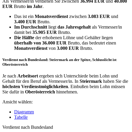
Als Vermesser/in verdienen Sie zwischen
36.994 EUR
und
40.800
EUR
Brutto
im Jahr
.
Das ist ein
Monatsverdienst
zwischen
3.083 EUR
und
3.400 EUR
Brutto.
Im Durchschnitt
liegt
das Jahresgehalt
als Vermesser/in
damit bei
35.905 EUR
Brutto.
Die Hälfte
der erhobenen Löhne und Gehälter liegen
überhalb von
36.000 EUR
Brutto, das bedeutet einen
Monatsverdienst
von
3.000 EUR
Brutto.
Verdienst nach Bundesland: Steiermark an der Spitze, Schlusslicht ist
Oberösterreich
Je nach
Arbeitsort
ergeben sich Unterschiede beim Lohn und
Gehalt für den Beruf als Vermesser/in. In
Steiermark
haben Sie die
höchsten Verdienstmöglichkeiten
. Einbußen beim Lohn müssen
Sie dafür in
Oberösterreich
hinnehmen.
Ansicht wählen:
Diagramm
Tabelle
Verdienst nach Bundesland