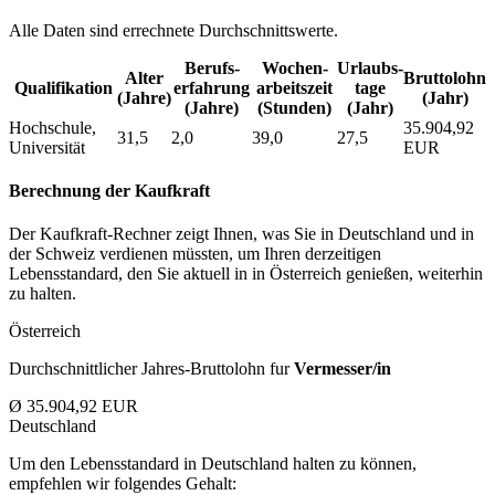
Alle Daten sind errechnete Durchschnittswerte.
Berufs­
Wochen­
Urlaubs­
Alter
Bruttolohn
Qualifikation
erfahrung
arbeitszeit
tage
(Jahre)
(Jahr)
(Jahre)
(Stunden)
(Jahr)
Hochschule,
35.904,92
31,5
2,0
39,0
27,5
Universität
EUR
Berechnung der Kaufkraft
Der Kaufkraft-Rechner zeigt Ihnen, was Sie in Deutschland und in
der Schweiz verdienen müssten, um Ihren derzeitigen
Lebensstandard, den Sie aktuell in in Österreich genießen, weiterhin
zu halten.
Österreich
Durchschnittlicher Jahres-Bruttolohn fur
Vermesser/in
Ø 35.904,92 EUR
Deutschland
Um den Lebensstandard in Deutschland halten zu können,
empfehlen wir folgendes Gehalt: