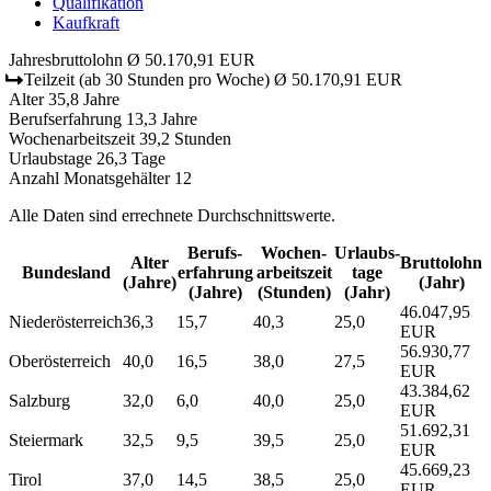
Qualifikation
Kaufkraft
Jahresbruttolohn
Ø 50.170,91 EUR
Teilzeit
(ab 30 Stunden pro Woche)
Ø 50.170,91 EUR
Alter
35,8 Jahre
Berufserfahrung
13,3 Jahre
Wochenarbeitszeit
39,2 Stunden
Urlaubstage
26,3 Tage
Anzahl Monatsgehälter
12
Alle Daten sind errechnete Durchschnittswerte.
Berufs­
Wochen­
Urlaubs­
Alter
Bruttolohn
Bundesland
erfahrung
arbeitszeit
tage
(Jahre)
(Jahr)
(Jahre)
(Stunden)
(Jahr)
46.047,95
Niederösterreich
36,3
15,7
40,3
25,0
EUR
56.930,77
Oberösterreich
40,0
16,5
38,0
27,5
EUR
43.384,62
Salzburg
32,0
6,0
40,0
25,0
EUR
51.692,31
Steiermark
32,5
9,5
39,5
25,0
EUR
45.669,23
Tirol
37,0
14,5
38,5
25,0
EUR