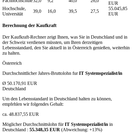
Fachhochschule
32,0
9,2
40,0
26,0
EUR
Hochschule,
55.045,85
39,0
16,0
39,5
27,5
Universität
EUR
Berechnung der Kaufkraft
Der Kaufkraft-Rechner zeigt Ihnen, was Sie in Deutschland und in
der Schweiz verdienen müssten, um Ihren derzeitigen
Lebensstandard, den Sie aktuell in in Österreich genießen, weiterhin
zu halten.
Österreich
Durchschnittlicher Jahres-Bruttolohn fur
IT Systemspezialist/in
Ø 50.170,91 EUR
Deutschland
Um den Lebensstandard in Deutschland halten zu können,
empfehlen wir folgendes Gehalt:
ca. 48.837,55 EUR
Möglicher Durchschnittslohn für
IT Systemspezialist/in
in
Deutschland :
55.348,35 EUR
(Abweichung:
+13%
)