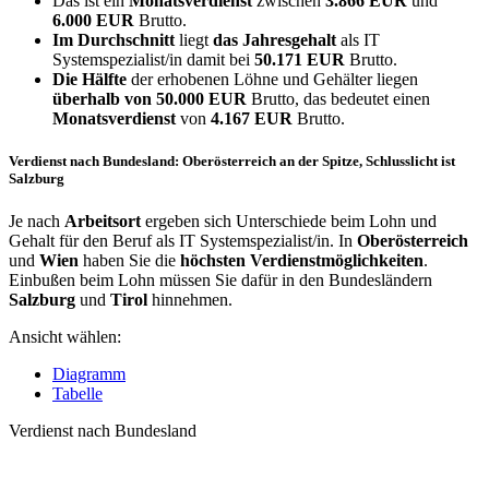
Das ist ein
Monatsverdienst
zwischen
3.866 EUR
und
6.000 EUR
Brutto.
Im Durchschnitt
liegt
das Jahresgehalt
als IT
Systemspezialist/in damit bei
50.171 EUR
Brutto.
Die Hälfte
der erhobenen Löhne und Gehälter liegen
überhalb von
50.000 EUR
Brutto, das bedeutet einen
Monatsverdienst
von
4.167 EUR
Brutto.
Verdienst nach Bundesland: Oberösterreich an der Spitze, Schlusslicht ist
Salzburg
Je nach
Arbeitsort
ergeben sich Unterschiede beim Lohn und
Gehalt für den Beruf als IT Systemspezialist/in. In
Oberösterreich
und
Wien
haben Sie die
höchsten Verdienstmöglichkeiten
.
Einbußen beim Lohn müssen Sie dafür in den Bundesländern
Salzburg
und
Tirol
hinnehmen.
Ansicht wählen:
Diagramm
Tabelle
Verdienst nach Bundesland