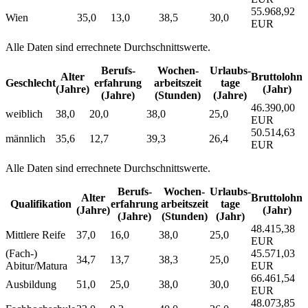
55.968,92
Wien
35,0
13,0
38,5
30,0
EUR
Alle Daten sind errechnete Durchschnittswerte.
Berufs­
Wochen­
Urlaubs­
Alter
Bruttolohn
Geschlecht
erfahrung
arbeitszeit
tage
(Jahre)
(Jahr)
(Jahre)
(Stunden)
(Jahre)
46.390,00
weiblich
38,0
20,0
38,0
25,0
EUR
50.514,63
männlich
35,6
12,7
39,3
26,4
EUR
Alle Daten sind errechnete Durchschnittswerte.
Berufs­
Wochen­
Urlaubs­
Alter
Bruttolohn
Qualifikation
erfahrung
arbeitszeit
tage
(Jahre)
(Jahr)
(Jahre)
(Stunden)
(Jahr)
48.415,38
Mittlere Reife
37,0
16,0
38,0
25,0
EUR
(Fach-)
45.571,03
34,7
13,7
38,3
25,0
Abitur/Matura
EUR
66.461,54
Ausbildung
51,0
25,0
38,0
30,0
EUR
48.073,85