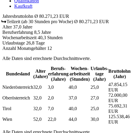
Qualifikation
Kaufkraft
Jahresbruttolohn
Ø 80.271,23 EUR
Teilzeit
(ab 30 Stunden pro Woche)
Ø 80.271,23 EUR
Alter
37,0 Jahre
Berufserfahrung
8,5 Jahre
Wochenarbeitszeit
40,3 Stunden
Urlaubstage
26,8 Tage
Anzahl Monatsgehälter
12
Alle Daten sind errechnete Durchschnittswerte.
Berufs­
Wochen­
Urlaubs­
Alter
Bruttolohn
Bundesland
erfahrung
arbeitszeit
tage
(Jahre)
(Jahr)
(Jahre)
(Stunden)
(Jahr)
47.854,15
Niederösterreich
32,0
3,0
40,0
25,0
EUR
72.000,00
Oberösterreich
32,0
2,0
37,0
27,0
EUR
75.692,31
Tirol
32,0
7,0
40,0
25,0
EUR
125.538,46
Wien
52,0
22,0
44,0
30,0
EUR
Alle Daten sind errechnete Durchschnittswerte.