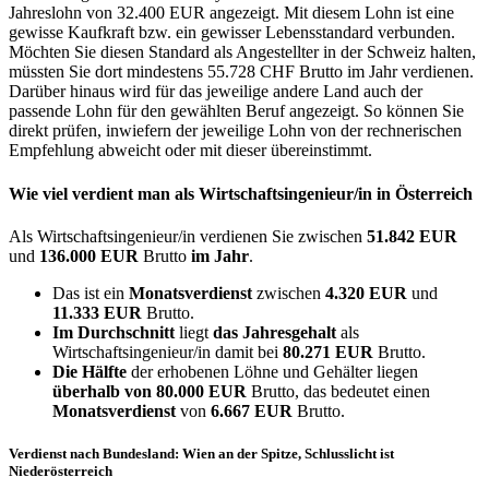
Jahreslohn von 32.400 EUR angezeigt. Mit diesem Lohn ist eine
gewisse Kaufkraft bzw. ein gewisser Lebensstandard verbunden.
Möchten Sie diesen Standard als Angestellter in der Schweiz halten,
müssten Sie dort mindestens 55.728 CHF Brutto im Jahr verdienen.
Darüber hinaus wird für das jeweilige andere Land auch der
passende Lohn für den gewählten Beruf angezeigt. So können Sie
direkt prüfen, inwiefern der jeweilige Lohn von der rechnerischen
Empfehlung abweicht oder mit dieser übereinstimmt.
Wie viel verdient man als
Wirtschaftsingenieur/in
in Österreich
Als Wirtschaftsingenieur/in verdienen Sie zwischen
51.842 EUR
und
136.000 EUR
Brutto
im Jahr
.
Das ist ein
Monatsverdienst
zwischen
4.320 EUR
und
11.333 EUR
Brutto.
Im Durchschnitt
liegt
das Jahresgehalt
als
Wirtschaftsingenieur/in damit bei
80.271 EUR
Brutto.
Die Hälfte
der erhobenen Löhne und Gehälter liegen
überhalb von
80.000 EUR
Brutto, das bedeutet einen
Monatsverdienst
von
6.667 EUR
Brutto.
Verdienst nach Bundesland: Wien an der Spitze, Schlusslicht ist
Niederösterreich