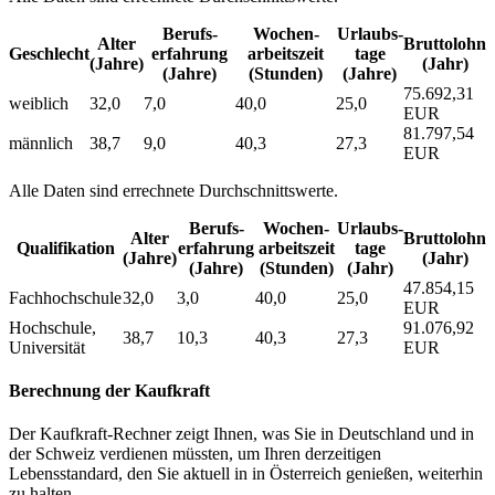
Berufs­
Wochen­
Urlaubs­
Alter
Bruttolohn
Geschlecht
erfahrung
arbeitszeit
tage
(Jahre)
(Jahr)
(Jahre)
(Stunden)
(Jahre)
75.692,31
weiblich
32,0
7,0
40,0
25,0
EUR
81.797,54
männlich
38,7
9,0
40,3
27,3
EUR
Alle Daten sind errechnete Durchschnittswerte.
Berufs­
Wochen­
Urlaubs­
Alter
Bruttolohn
Qualifikation
erfahrung
arbeitszeit
tage
(Jahre)
(Jahr)
(Jahre)
(Stunden)
(Jahr)
47.854,15
Fachhochschule
32,0
3,0
40,0
25,0
EUR
Hochschule,
91.076,92
38,7
10,3
40,3
27,3
Universität
EUR
Berechnung der Kaufkraft
Der Kaufkraft-Rechner zeigt Ihnen, was Sie in Deutschland und in
der Schweiz verdienen müssten, um Ihren derzeitigen
Lebensstandard, den Sie aktuell in in Österreich genießen, weiterhin
zu halten.