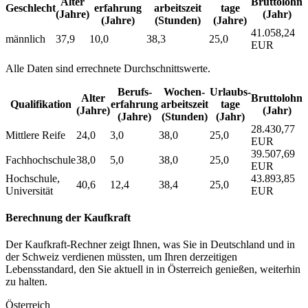
Alter
Bruttolohn
Geschlecht
erfahrung
arbeitszeit
tage
(Jahre)
(Jahr)
(Jahre)
(Stunden)
(Jahre)
41.058,24
männlich
37,9
10,0
38,3
25,0
EUR
Alle Daten sind errechnete Durchschnittswerte.
Berufs­
Wochen­
Urlaubs­
Alter
Bruttolohn
Qualifikation
erfahrung
arbeitszeit
tage
(Jahre)
(Jahr)
(Jahre)
(Stunden)
(Jahr)
28.430,77
Mittlere Reife
24,0
3,0
38,0
25,0
EUR
39.507,69
Fachhochschule
38,0
5,0
38,0
25,0
EUR
Hochschule,
43.893,85
40,6
12,4
38,4
25,0
Universität
EUR
Berechnung der Kaufkraft
Der Kaufkraft-Rechner zeigt Ihnen, was Sie in Deutschland und in
der Schweiz verdienen müssten, um Ihren derzeitigen
Lebensstandard, den Sie aktuell in in Österreich genießen, weiterhin
zu halten.
Österreich