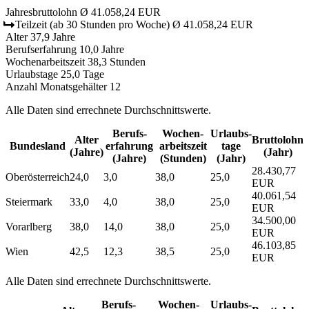
Jahresbruttolohn
Ø 41.058,24 EUR
Teilzeit
(ab 30 Stunden pro Woche)
Ø 41.058,24 EUR
Alter
37,9 Jahre
Berufserfahrung
10,0 Jahre
Wochenarbeitszeit
38,3 Stunden
Urlaubstage
25,0 Tage
Anzahl Monatsgehälter
12
Alle Daten sind errechnete Durchschnittswerte.
Berufs­
Wochen­
Urlaubs­
Alter
Bruttolohn
Bundesland
erfahrung
arbeitszeit
tage
(Jahre)
(Jahr)
(Jahre)
(Stunden)
(Jahr)
28.430,77
Oberösterreich
24,0
3,0
38,0
25,0
EUR
40.061,54
Steiermark
33,0
4,0
38,0
25,0
EUR
34.500,00
Vorarlberg
38,0
14,0
38,0
25,0
EUR
46.103,85
Wien
42,5
12,3
38,5
25,0
EUR
Alle Daten sind errechnete Durchschnittswerte.
Berufs­
Wochen­
Urlaubs­