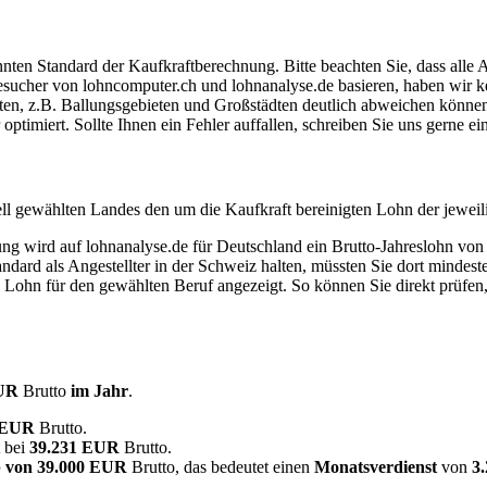
ten Standard der Kaufkraftberechnung. Bitte beachten Sie, dass alle 
ucher von lohncomputer.ch und lohnanalyse.de basieren, haben wir kei
eten, z.B. Ballungsgebieten und Großstädten deutlich abweichen können
timiert. Sollte Ihnen ein Fehler auffallen, schreiben Sie uns gerne e
ell gewählten Landes den um die Kaufkraft bereinigten Lohn der jeweil
dung wird auf lohnanalyse.de für Deutschland ein Brutto-Jahreslohn vo
dard als Angestellter in der Schweiz halten, müssten Sie dort mindes
e Lohn für den gewählten Beruf angezeigt. So können Sie direkt prüfen
EUR
Brutto
im Jahr
.
0 EUR
Brutto.
t bei
39.231 EUR
Brutto.
 von
39.000 EUR
Brutto, das bedeutet einen
Monatsverdienst
von
3