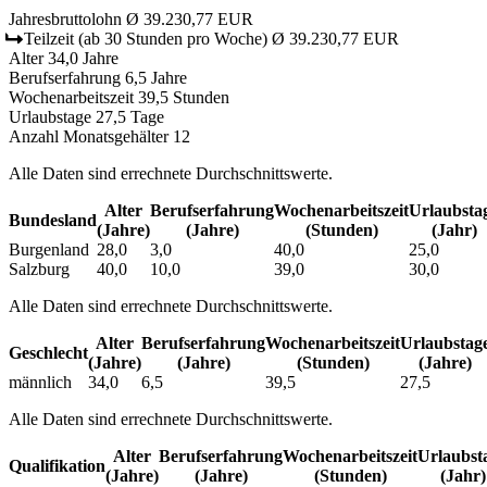
Jahresbruttolohn
Ø 39.230,77 EUR
Teilzeit
(ab 30 Stunden pro Woche)
Ø 39.230,77 EUR
Alter
34,0 Jahre
Berufserfahrung
6,5 Jahre
Wochenarbeitszeit
39,5 Stunden
Urlaubstage
27,5 Tage
Anzahl Monatsgehälter
12
Alle Daten sind errechnete Durchschnittswerte.
Alter
Berufs­erfahrung
Wochen­arbeitszeit
Urlaubs­ta
Bundesland
(Jahre)
(Jahre)
(Stunden)
(Jahr)
Burgenland
28,0
3,0
40,0
25,0
Salzburg
40,0
10,0
39,0
30,0
Alle Daten sind errechnete Durchschnittswerte.
Alter
Berufs­erfahrung
Wochen­arbeitszeit
Urlaubs­tag
Geschlecht
(Jahre)
(Jahre)
(Stunden)
(Jahre)
männlich
34,0
6,5
39,5
27,5
Alle Daten sind errechnete Durchschnittswerte.
Alter
Berufs­erfahrung
Wochen­arbeitszeit
Urlaubs­t
Qualifikation
(Jahre)
(Jahre)
(Stunden)
(Jahr)