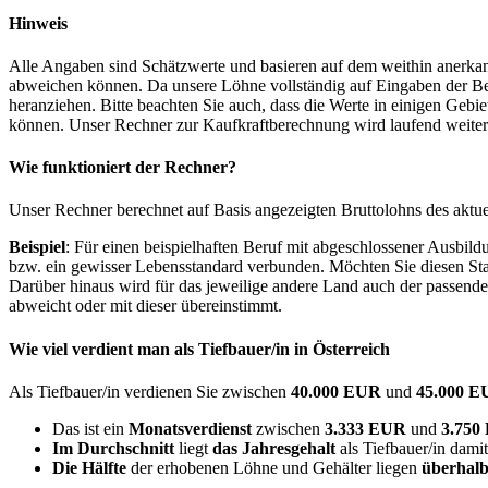
Hinweis
Alle Angaben sind Schätzwerte und basieren auf dem weithin anerkann
abweichen können. Da unsere Löhne vollständig auf Eingaben der Bes
heranziehen. Bitte beachten Sie auch, dass die Werte in einigen Gebi
können. Unser Rechner zur Kaufkraftberechnung wird laufend weiter op
Wie funktioniert der Rechner?
Unser Rechner berechnet auf Basis angezeigten Bruttolohns des aktu
Beispiel
: Für einen beispielhaften Beruf mit abgeschlossener Ausbil
bzw. ein gewisser Lebensstandard verbunden. Möchten Sie diesen Stan
Darüber hinaus wird für das jeweilige andere Land auch der passend
abweicht oder mit dieser übereinstimmt.
Wie viel verdient man als
Tiefbauer/in
in Österreich
Als Tiefbauer/in verdienen Sie zwischen
40.000 EUR
und
45.000 
Das ist ein
Monatsverdienst
zwischen
3.333 EUR
und
3.75
Im Durchschnitt
liegt
das Jahresgehalt
als Tiefbauer/in dami
Die Hälfte
der erhobenen Löhne und Gehälter liegen
überhalb