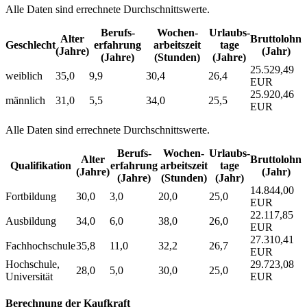
Alle Daten sind errechnete Durchschnittswerte.
Berufs­
Wochen­
Urlaubs­
Alter
Bruttolohn
Geschlecht
erfahrung
arbeitszeit
tage
(Jahre)
(Jahr)
(Jahre)
(Stunden)
(Jahre)
25.529,49
weiblich
35,0
9,9
30,4
26,4
EUR
25.920,46
männlich
31,0
5,5
34,0
25,5
EUR
Alle Daten sind errechnete Durchschnittswerte.
Berufs­
Wochen­
Urlaubs­
Alter
Bruttolohn
Qualifikation
erfahrung
arbeitszeit
tage
(Jahre)
(Jahr)
(Jahre)
(Stunden)
(Jahr)
14.844,00
Fortbildung
30,0
3,0
20,0
25,0
EUR
22.117,85
Ausbildung
34,0
6,0
38,0
26,0
EUR
27.310,41
Fachhochschule
35,8
11,0
32,2
26,7
EUR
Hochschule,
29.723,08
28,0
5,0
30,0
25,0
Universität
EUR
Berechnung der Kaufkraft