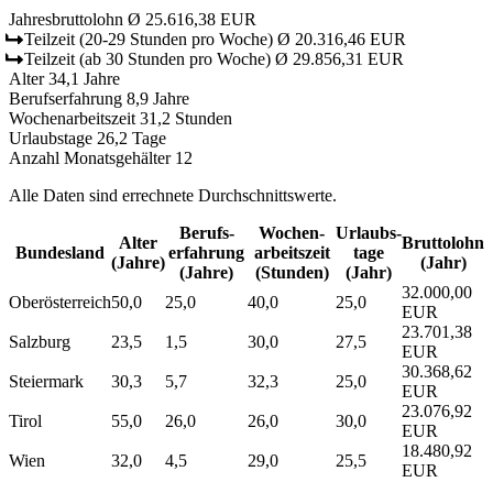
Jahresbruttolohn
Ø 25.616,38 EUR
Teilzeit
(20-29 Stunden pro Woche)
Ø 20.316,46 EUR
Teilzeit
(ab 30 Stunden pro Woche)
Ø 29.856,31 EUR
Alter
34,1 Jahre
Berufserfahrung
8,9 Jahre
Wochenarbeitszeit
31,2 Stunden
Urlaubstage
26,2 Tage
Anzahl Monatsgehälter
12
Alle Daten sind errechnete Durchschnittswerte.
Berufs­
Wochen­
Urlaubs­
Alter
Bruttolohn
Bundesland
erfahrung
arbeitszeit
tage
(Jahre)
(Jahr)
(Jahre)
(Stunden)
(Jahr)
32.000,00
Oberösterreich
50,0
25,0
40,0
25,0
EUR
23.701,38
Salzburg
23,5
1,5
30,0
27,5
EUR
30.368,62
Steiermark
30,3
5,7
32,3
25,0
EUR
23.076,92
Tirol
55,0
26,0
26,0
30,0
EUR
18.480,92
Wien
32,0
4,5
29,0
25,5
EUR