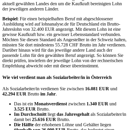
aktuell gewählten Landes den um die Kaufkraft bereinigten Lohn
der jeweiligen anderen Länder.
Beispiel
: Für einen beispielhaften Beruf mit abgeschlossener
Ausbildung wird auf lohnanalyse.de für Deutschland ein Brutto-
Jahreslohn von 32.400 EUR angezeigt. Mit diesem Lohn ist eine
gewisse Kaufkraft bzw. ein gewisser Lebensstandard verbunden.
Möchten Sie diesen Standard als Angestellter in der Schweiz halten,
müssten Sie dort mindestens 55.728 CHF Brutto im Jahr verdienen.
Darüber hinaus wird für das jeweilige andere Land auch der
passende Lohn für den gewählten Beruf angezeigt. So können Sie
direkt prüfen, inwiefern der jeweilige Lohn von der rechnerischen
Empfehlung abweicht oder mit dieser übereinstimmt.
Wie viel verdient man als
Sozialarbeiter/in
in Österreich
Als Sozialarbeiter/in verdienen Sie zwischen
16.081 EUR
und
42.294 EUR
Brutto
im Jahr
.
Das ist ein
Monatsverdienst
zwischen
1.340 EUR
und
3.525 EUR
Brutto.
Im Durchschnitt
liegt
das Jahresgehalt
als Sozialarbeiter/in
damit bei
25.616 EUR
Brutto.
Die Hälfte
der erhobenen Löhne und Gehälter liegen
überhalb von
26.000 EUR
Brutto, das bedeutet einen