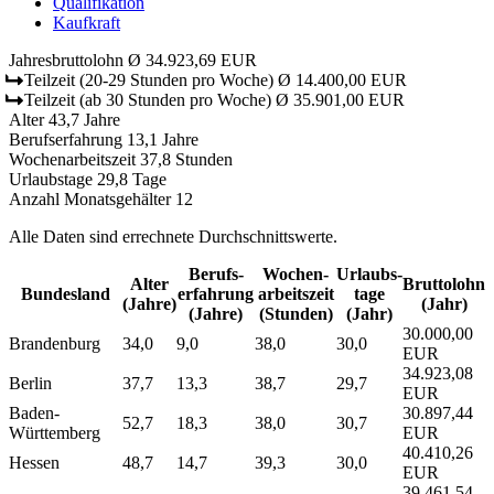
Qualifikation
Kaufkraft
Jahresbruttolohn
Ø 34.923,69 EUR
Teilzeit
(20-29 Stunden pro Woche)
Ø 14.400,00 EUR
Teilzeit
(ab 30 Stunden pro Woche)
Ø 35.901,00 EUR
Alter
43,7 Jahre
Berufserfahrung
13,1 Jahre
Wochenarbeitszeit
37,8 Stunden
Urlaubstage
29,8 Tage
Anzahl Monatsgehälter
12
Alle Daten sind errechnete Durchschnittswerte.
Berufs­
Wochen­
Urlaubs­
Alter
Bruttolohn
Bundesland
erfahrung
arbeitszeit
tage
(Jahre)
(Jahr)
(Jahre)
(Stunden)
(Jahr)
30.000,00
Brandenburg
34,0
9,0
38,0
30,0
EUR
34.923,08
Berlin
37,7
13,3
38,7
29,7
EUR
Baden-
30.897,44
52,7
18,3
38,0
30,7
Württemberg
EUR
40.410,26
Hessen
48,7
14,7
39,3
30,0
EUR
39.461,54