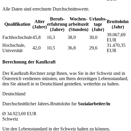
Alle Daten sind errechnete Durchschnittswerte.
Berufs­
Wochen­
Urlaubs­
Alter
Bruttolohn
Qualifikation
erfahrung
arbeitszeit
tage
(Jahre)
(Jahr)
(Jahre)
(Stunden)
(Jahr)
39.067,69
Fachhochschule
45,8
16,3
38,9
30,0
EUR
Hochschule,
31.470,35
42,0
10,5
36,8
29,6
Universität
EUR
Berechnung der Kaufkraft
Der Kaufkraft-Rechner zeigt Ihnen, was Sie in der Schweiz und in
Österreich verdienen müssten, um Ihren derzeitigen Lebensstandard,
den Sie aktuell in in Deutschland genießen, weiterhin zu halten.
Deutschland
Durchschnittlicher Jahres-Bruttolohn fur
Sozialarbeiter/in
Ø 34.923,69 EUR
Schweiz
Um den Lebensstandard in der Schweiz halten zu können,