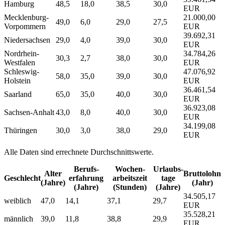
Hamburg
48,5
18,0
38,5
30,0
EUR
Mecklenburg-
21.000,00
49,0
6,0
29,0
27,5
Vorpommern
EUR
39.692,31
Niedersachsen
29,0
4,0
39,0
30,0
EUR
Nordrhein-
34.784,26
30,3
2,7
38,0
30,0
Westfalen
EUR
Schleswig-
47.076,92
58,0
35,0
39,0
30,0
Holstein
EUR
36.461,54
Saarland
65,0
35,0
40,0
30,0
EUR
36.923,08
Sachsen-Anhalt
43,0
8,0
40,0
30,0
EUR
34.199,08
Thüringen
30,0
3,0
38,0
29,0
EUR
Alle Daten sind errechnete Durchschnittswerte.
Berufs­
Wochen­
Urlaubs­
Alter
Bruttolohn
Geschlecht
erfahrung
arbeitszeit
tage
(Jahre)
(Jahr)
(Jahre)
(Stunden)
(Jahre)
34.505,17
weiblich
47,0
14,1
37,1
29,7
EUR
35.528,21
männlich
39,0
11,8
38,8
29,9
EUR