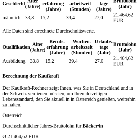
Alter
Bruttolohn
Geschlecht
erfahrung
arbeitszeit
tage
(Jahre)
(Jahr)
(Jahre)
(Stunden)
(Jahre)
21.464,62
männlich
33,8
15,2
39,4
27,0
EUR
Alle Daten sind errechnete Durchschnittswerte.
Berufs­
Wochen­
Urlaubs­
Alter
Bruttolohn
Qualifikation
erfahrung
arbeitszeit
tage
(Jahre)
(Jahr)
(Jahre)
(Stunden)
(Jahr)
21.464,62
Ausbildung
33,8
15,2
39,4
27,0
EUR
Berechnung der Kaufkraft
Der Kaufkraft-Rechner zeigt Ihnen, was Sie in Deutschland und in
der Schweiz verdienen müssten, um Ihren derzeitigen
Lebensstandard, den Sie aktuell in in Österreich genießen, weiterhin
zu halten.
Österreich
Durchschnittlicher Jahres-Bruttolohn fur
Bäcker/in
Ø 21.464,62 EUR