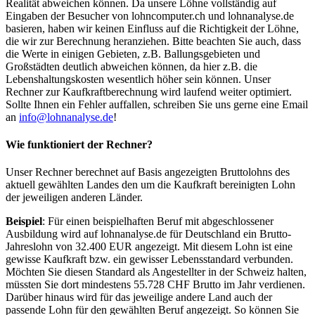
Realität abweichen können. Da unsere Löhne vollständig auf
Eingaben der Besucher von lohncomputer.ch und lohnanalyse.de
basieren, haben wir keinen Einfluss auf die Richtigkeit der Löhne,
die wir zur Berechnung heranziehen. Bitte beachten Sie auch, dass
die Werte in einigen Gebieten, z.B. Ballungsgebieten und
Großstädten deutlich abweichen können, da hier z.B. die
Lebenshaltungskosten wesentlich höher sein können. Unser
Rechner zur Kaufkraftberechnung wird laufend weiter optimiert.
Sollte Ihnen ein Fehler auffallen, schreiben Sie uns gerne eine Email
an
info@lohnanalyse.de
!
Wie funktioniert der Rechner?
Unser Rechner berechnet auf Basis angezeigten Bruttolohns des
aktuell gewählten Landes den um die Kaufkraft bereinigten Lohn
der jeweiligen anderen Länder.
Beispiel
: Für einen beispielhaften Beruf mit abgeschlossener
Ausbildung wird auf lohnanalyse.de für Deutschland ein Brutto-
Jahreslohn von 32.400 EUR angezeigt. Mit diesem Lohn ist eine
gewisse Kaufkraft bzw. ein gewisser Lebensstandard verbunden.
Möchten Sie diesen Standard als Angestellter in der Schweiz halten,
müssten Sie dort mindestens 55.728 CHF Brutto im Jahr verdienen.
Darüber hinaus wird für das jeweilige andere Land auch der
passende Lohn für den gewählten Beruf angezeigt. So können Sie