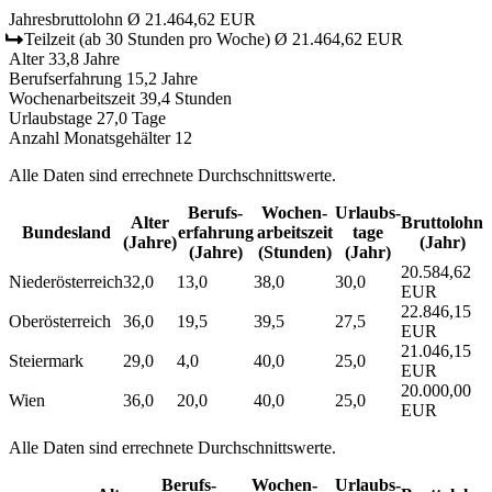
Jahresbruttolohn
Ø 21.464,62 EUR
Teilzeit
(ab 30 Stunden pro Woche)
Ø 21.464,62 EUR
Alter
33,8 Jahre
Berufserfahrung
15,2 Jahre
Wochenarbeitszeit
39,4 Stunden
Urlaubstage
27,0 Tage
Anzahl Monatsgehälter
12
Alle Daten sind errechnete Durchschnittswerte.
Berufs­
Wochen­
Urlaubs­
Alter
Bruttolohn
Bundesland
erfahrung
arbeitszeit
tage
(Jahre)
(Jahr)
(Jahre)
(Stunden)
(Jahr)
20.584,62
Niederösterreich
32,0
13,0
38,0
30,0
EUR
22.846,15
Oberösterreich
36,0
19,5
39,5
27,5
EUR
21.046,15
Steiermark
29,0
4,0
40,0
25,0
EUR
20.000,00
Wien
36,0
20,0
40,0
25,0
EUR
Alle Daten sind errechnete Durchschnittswerte.
Berufs­
Wochen­
Urlaubs­