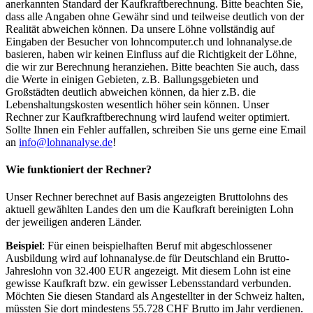
anerkannten Standard der Kaufkraftberechnung. Bitte beachten Sie,
dass alle Angaben ohne Gewähr sind und teilweise deutlich von der
Realität abweichen können. Da unsere Löhne vollständig auf
Eingaben der Besucher von lohncomputer.ch und lohnanalyse.de
basieren, haben wir keinen Einfluss auf die Richtigkeit der Löhne,
die wir zur Berechnung heranziehen. Bitte beachten Sie auch, dass
die Werte in einigen Gebieten, z.B. Ballungsgebieten und
Großstädten deutlich abweichen können, da hier z.B. die
Lebenshaltungskosten wesentlich höher sein können. Unser
Rechner zur Kaufkraftberechnung wird laufend weiter optimiert.
Sollte Ihnen ein Fehler auffallen, schreiben Sie uns gerne eine Email
an
info@lohnanalyse.de
!
Wie funktioniert der Rechner?
Unser Rechner berechnet auf Basis angezeigten Bruttolohns des
aktuell gewählten Landes den um die Kaufkraft bereinigten Lohn
der jeweiligen anderen Länder.
Beispiel
: Für einen beispielhaften Beruf mit abgeschlossener
Ausbildung wird auf lohnanalyse.de für Deutschland ein Brutto-
Jahreslohn von 32.400 EUR angezeigt. Mit diesem Lohn ist eine
gewisse Kaufkraft bzw. ein gewisser Lebensstandard verbunden.
Möchten Sie diesen Standard als Angestellter in der Schweiz halten,
müssten Sie dort mindestens 55.728 CHF Brutto im Jahr verdienen.