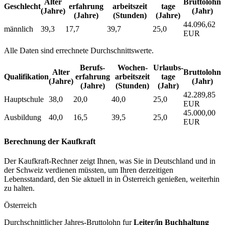
Alter
Bruttolohn
Geschlecht
erfahrung
arbeitszeit
tage
(Jahre)
(Jahr)
(Jahre)
(Stunden)
(Jahre)
44.096,62
männlich
39,3
17,7
39,7
25,0
EUR
Alle Daten sind errechnete Durchschnittswerte.
Berufs­
Wochen­
Urlaubs­
Alter
Bruttolohn
Qualifikation
erfahrung
arbeitszeit
tage
(Jahre)
(Jahr)
(Jahre)
(Stunden)
(Jahr)
42.289,85
Hauptschule
38,0
20,0
40,0
25,0
EUR
45.000,00
Ausbildung
40,0
16,5
39,5
25,0
EUR
Berechnung der Kaufkraft
Der Kaufkraft-Rechner zeigt Ihnen, was Sie in Deutschland und in
der Schweiz verdienen müssten, um Ihren derzeitigen
Lebensstandard, den Sie aktuell in in Österreich genießen, weiterhin
zu halten.
Österreich
Durchschnittlicher Jahres-Bruttolohn fur
Leiter/in Buchhaltung