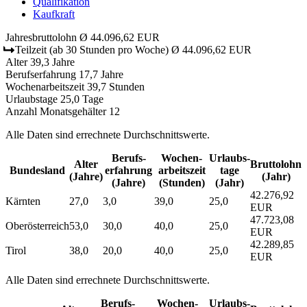
Qualifikation
Kaufkraft
Jahresbruttolohn
Ø 44.096,62 EUR
Teilzeit
(ab 30 Stunden pro Woche)
Ø 44.096,62 EUR
Alter
39,3 Jahre
Berufserfahrung
17,7 Jahre
Wochenarbeitszeit
39,7 Stunden
Urlaubstage
25,0 Tage
Anzahl Monatsgehälter
12
Alle Daten sind errechnete Durchschnittswerte.
Berufs­
Wochen­
Urlaubs­
Alter
Bruttolohn
Bundesland
erfahrung
arbeitszeit
tage
(Jahre)
(Jahr)
(Jahre)
(Stunden)
(Jahr)
42.276,92
Kärnten
27,0
3,0
39,0
25,0
EUR
47.723,08
Oberösterreich
53,0
30,0
40,0
25,0
EUR
42.289,85
Tirol
38,0
20,0
40,0
25,0
EUR
Alle Daten sind errechnete Durchschnittswerte.
Berufs­
Wochen­
Urlaubs­