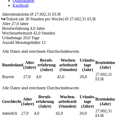
Qualifikation
Kaufkraft
Jahresbruttolohn
Ø 27.692,31 EUR
Teilzeit
(ab 30 Stunden pro Woche)
Ø 27.692,31 EUR
Alter
27,0 Jahre
Berufserfahrung
4,0 Jahre
Wochenarbeitszeit
42,0 Stunden
Urlaubstage
20,0 Tage
Anzahl Monatsgehälter
12
Alle Daten sind errechnete Durchschnittswerte.
Berufs­
Wochen­
Urlaubs­
Alter
Bruttolohn
Bundesland
erfahrung
arbeitszeit
tage
(Jahre)
(Jahr)
(Jahre)
(Stunden)
(Jahr)
27.692,31
Bayern
27,0
4,0
42,0
20,0
EUR
Alle Daten sind errechnete Durchschnittswerte.
Berufs­
Wochen­
Urlaubs­
Alter
Bruttolohn
Geschlecht
erfahrung
arbeitszeit
tage
(Jahre)
(Jahr)
(Jahre)
(Stunden)
(Jahre)
27.692,31
männlich
27,0
4,0
42,0
20,0
EUR