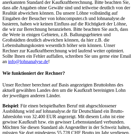
anerkannten Standard der Kaufkraftberechnung. Bitte beachten Sie,
dass alle Angaben ohne Gewähr sind und teilweise deutlich von der
Realität abweichen können. Da unsere Löhne vollständig auf
Eingaben der Besucher von lohncomputer.ch und lohnanalyse.de
basieren, haben wir keinen Einfluss auf die Richtigkeit der Löhne,
die wir zur Berechnung heranziehen. Bitte beachten Sie auch, dass
die Werte in einigen Gebieten, z.B. Ballungsgebieten und
Großstädten deutlich abweichen können, da hier z.B. die
Lebenshaltungskosten wesentlich höher sein können. Unser
Rechner zur Kaufkraftberechnung wird laufend weiter optimiert.
Sollte Ihnen ein Fehler auffallen, schreiben Sie uns gerne eine Email
an
info@lohnanalyse.de
!
Wie funktioniert der Rechner?
Unser Rechner berechnet auf Basis angezeigten Bruttolohns des
aktuell gewählten Landes den um die Kaufkraft bereinigten Lohn
der jeweiligen anderen Länder.
Beispiel
: Für einen beispielhaften Beruf mit abgeschlossener
Ausbildung wird auf lohnanalyse.de für Deutschland ein Brutto-
Jahreslohn von 32.400 EUR angezeigt. Mit diesem Lohn ist eine
gewisse Kaufkraft bzw. ein gewisser Lebensstandard verbunden.
Möchten Sie diesen Standard als Angestellter in der Schweiz halten,
müssten Sie dort mindestens 55.728 CHF Brutto im Jahr verdienen.