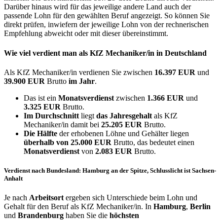
Darüber hinaus wird für das jeweilige andere Land auch der
passende Lohn für den gewählten Beruf angezeigt. So können Sie
direkt prüfen, inwiefern der jeweilige Lohn von der rechnerischen
Empfehlung abweicht oder mit dieser übereinstimmt.
Wie viel verdient man als
KfZ Mechaniker/in
in Deutschland
Als KfZ Mechaniker/in verdienen Sie zwischen
16.397 EUR
und
39.900 EUR
Brutto
im Jahr
.
Das ist ein
Monatsverdienst
zwischen
1.366 EUR
und
3.325 EUR
Brutto.
Im Durchschnitt
liegt
das Jahresgehalt
als KfZ
Mechaniker/in damit bei
25.205 EUR
Brutto.
Die Hälfte
der erhobenen Löhne und Gehälter liegen
überhalb von
25.000 EUR
Brutto, das bedeutet einen
Monatsverdienst
von
2.083 EUR
Brutto.
Verdienst nach Bundesland: Hamburg an der Spitze, Schlusslicht ist Sachsen-
Anhalt
Je nach
Arbeitsort
ergeben sich Unterschiede beim Lohn und
Gehalt für den Beruf als KfZ Mechaniker/in. In
Hamburg
,
Berlin
und
Brandenburg
haben Sie die
höchsten