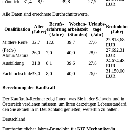
männlich
31,4
8,9
39,8
27,5
EUR
Alle Daten sind errechnete Durchschnittswerte.
Berufs­
Wochen­
Urlaubs­
Alter
Bruttolohn
Qualifikation
erfahrung
arbeitszeit
tage
(Jahre)
(Jahr)
(Jahre)
(Stunden)
(Jahr)
25.818,68
Mittlere Reife
32,7
12,6
39,7
27,6
EUR
(Fach-)
27.692,31
26,0
7,0
40,0
28,0
Abitur/Matura
EUR
24.674,48
Ausbildung
31,8
8,1
39,6
27,8
EUR
31.150,00
Fachhochschule
33,0
8,0
40,0
26,0
EUR
Berechnung der Kaufkraft
Der Kaufkraft-Rechner zeigt Ihnen, was Sie in der Schweiz und in
Österreich verdienen müssten, um Ihren derzeitigen Lebensstandard,
den Sie aktuell in in Deutschland genießen, weiterhin zu halten.
Deutschland
Durchschnittlicher Jahres-Bruttolohn fur
KfZ Mechaniker/in