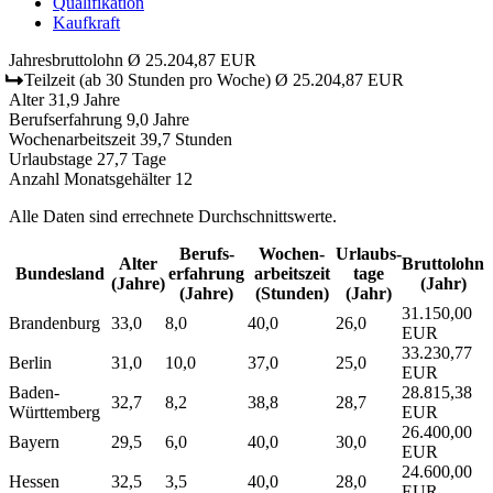
Qualifikation
Kaufkraft
Jahresbruttolohn
Ø 25.204,87 EUR
Teilzeit
(ab 30 Stunden pro Woche)
Ø 25.204,87 EUR
Alter
31,9 Jahre
Berufserfahrung
9,0 Jahre
Wochenarbeitszeit
39,7 Stunden
Urlaubstage
27,7 Tage
Anzahl Monatsgehälter
12
Alle Daten sind errechnete Durchschnittswerte.
Berufs­
Wochen­
Urlaubs­
Alter
Bruttolohn
Bundesland
erfahrung
arbeitszeit
tage
(Jahre)
(Jahr)
(Jahre)
(Stunden)
(Jahr)
31.150,00
Brandenburg
33,0
8,0
40,0
26,0
EUR
33.230,77
Berlin
31,0
10,0
37,0
25,0
EUR
Baden-
28.815,38
32,7
8,2
38,8
28,7
Württemberg
EUR
26.400,00
Bayern
29,5
6,0
40,0
30,0
EUR
24.600,00
Hessen
32,5
3,5
40,0
28,0
EUR