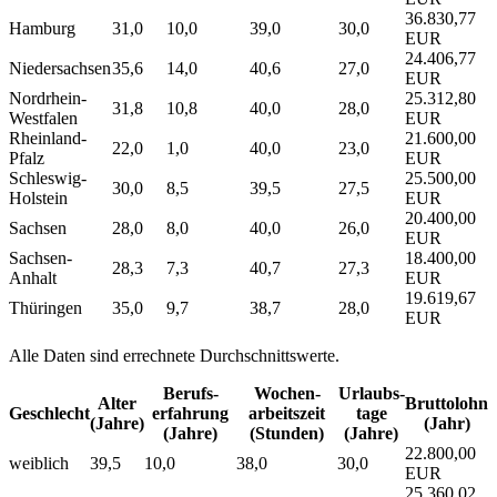
36.830,77
Hamburg
31,0
10,0
39,0
30,0
EUR
24.406,77
Niedersachsen
35,6
14,0
40,6
27,0
EUR
Nordrhein-
25.312,80
31,8
10,8
40,0
28,0
Westfalen
EUR
Rheinland-
21.600,00
22,0
1,0
40,0
23,0
Pfalz
EUR
Schleswig-
25.500,00
30,0
8,5
39,5
27,5
Holstein
EUR
20.400,00
Sachsen
28,0
8,0
40,0
26,0
EUR
Sachsen-
18.400,00
28,3
7,3
40,7
27,3
Anhalt
EUR
19.619,67
Thüringen
35,0
9,7
38,7
28,0
EUR
Alle Daten sind errechnete Durchschnittswerte.
Berufs­
Wochen­
Urlaubs­
Alter
Bruttolohn
Geschlecht
erfahrung
arbeitszeit
tage
(Jahre)
(Jahr)
(Jahre)
(Stunden)
(Jahre)
22.800,00
weiblich
39,5
10,0
38,0
30,0
EUR
25.360,02