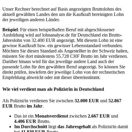
Unser Rechner berechnet auf Basis angezeigten Bruttolohns des
aktuell gewählten Landes den um die Kaufkraft bereinigten Lohn
der jeweiligen anderen Länder.
Beispiel
: Für einen beispielhaften Beruf mit abgeschlossener
Ausbildung wird auf lohnanalyse.de für Deutschland ein Brutto-
Jahreslohn von 32.400 EUR angezeigt. Mit diesem Lohn ist eine
gewisse Kaufkraft bzw. ein gewisser Lebensstandard verbunden.
Möchten Sie diesen Standard als Angestellter in der Schweiz halten,
müssten Sie dort mindestens 55.728 CHF Brutto im Jahr verdienen.
Darüber hinaus wird für das jeweilige andere Land auch der
passende Lohn für den gewählten Beruf angezeigt. So können Sie
direkt prüfen, inwiefern der jeweilige Lohn von der rechnerischen
Empfehlung abweicht oder mit dieser übereinstimmt.
Wie viel verdient man als
Polizist/in
in Deutschland
Als Polizist/in verdienen Sie zwischen
32.000 EUR
und
52.867
EUR
Brutto
im Jahr
.
Das ist ein
Monatsverdienst
zwischen
2.667 EUR
und
4.406 EUR
Brutto.
Im Durchschnitt
liegt
das Jahresgehalt
als Polizist/in damit
bei
41.839 EUR
Brutto.