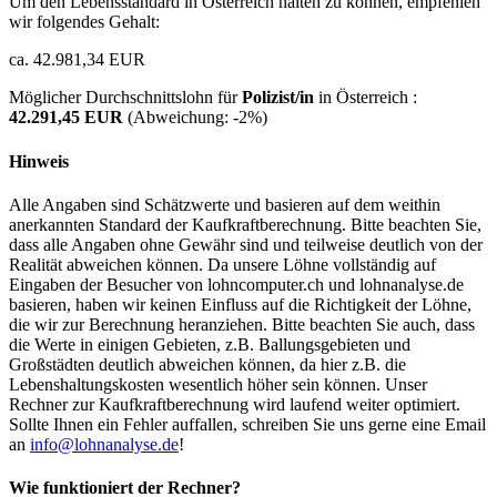
Um den Lebensstandard in Österreich halten zu können, empfehlen
wir folgendes Gehalt:
ca. 42.981,34 EUR
Möglicher Durchschnittslohn für
Polizist/in
in Österreich :
42.291,45 EUR
(Abweichung:
-2%
)
Hinweis
Alle Angaben sind Schätzwerte und basieren auf dem weithin
anerkannten Standard der Kaufkraftberechnung. Bitte beachten Sie,
dass alle Angaben ohne Gewähr sind und teilweise deutlich von der
Realität abweichen können. Da unsere Löhne vollständig auf
Eingaben der Besucher von lohncomputer.ch und lohnanalyse.de
basieren, haben wir keinen Einfluss auf die Richtigkeit der Löhne,
die wir zur Berechnung heranziehen. Bitte beachten Sie auch, dass
die Werte in einigen Gebieten, z.B. Ballungsgebieten und
Großstädten deutlich abweichen können, da hier z.B. die
Lebenshaltungskosten wesentlich höher sein können. Unser
Rechner zur Kaufkraftberechnung wird laufend weiter optimiert.
Sollte Ihnen ein Fehler auffallen, schreiben Sie uns gerne eine Email
an
info@lohnanalyse.de
!
Wie funktioniert der Rechner?