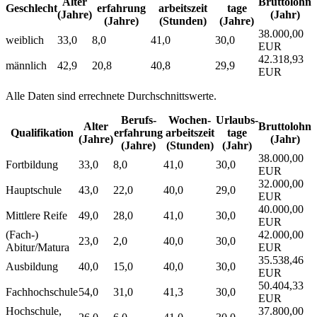
Alter
Bruttolohn
Geschlecht
erfahrung
arbeitszeit
tage
(Jahre)
(Jahr)
(Jahre)
(Stunden)
(Jahre)
38.000,00
weiblich
33,0
8,0
41,0
30,0
EUR
42.318,93
männlich
42,9
20,8
40,8
29,9
EUR
Alle Daten sind errechnete Durchschnittswerte.
Berufs­
Wochen­
Urlaubs­
Alter
Bruttolohn
Qualifikation
erfahrung
arbeitszeit
tage
(Jahre)
(Jahr)
(Jahre)
(Stunden)
(Jahr)
38.000,00
Fortbildung
33,0
8,0
41,0
30,0
EUR
32.000,00
Hauptschule
43,0
22,0
40,0
29,0
EUR
40.000,00
Mittlere Reife
49,0
28,0
41,0
30,0
EUR
(Fach-)
42.000,00
23,0
2,0
40,0
30,0
Abitur/Matura
EUR
35.538,46
Ausbildung
40,0
15,0
40,0
30,0
EUR
50.404,33
Fachhochschule
54,0
31,0
41,3
30,0
EUR
Hochschule,
37.800,00