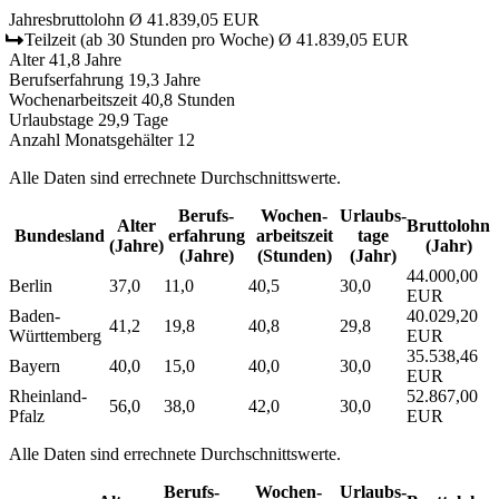
Jahresbruttolohn
Ø 41.839,05 EUR
Teilzeit
(ab 30 Stunden pro Woche)
Ø 41.839,05 EUR
Alter
41,8 Jahre
Berufserfahrung
19,3 Jahre
Wochenarbeitszeit
40,8 Stunden
Urlaubstage
29,9 Tage
Anzahl Monatsgehälter
12
Alle Daten sind errechnete Durchschnittswerte.
Berufs­
Wochen­
Urlaubs­
Alter
Bruttolohn
Bundesland
erfahrung
arbeitszeit
tage
(Jahre)
(Jahr)
(Jahre)
(Stunden)
(Jahr)
44.000,00
Berlin
37,0
11,0
40,5
30,0
EUR
Baden-
40.029,20
41,2
19,8
40,8
29,8
Württemberg
EUR
35.538,46
Bayern
40,0
15,0
40,0
30,0
EUR
Rheinland-
52.867,00
56,0
38,0
42,0
30,0
Pfalz
EUR
Alle Daten sind errechnete Durchschnittswerte.
Berufs­
Wochen­
Urlaubs­