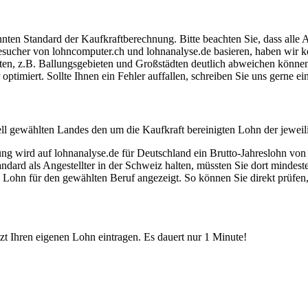
ten Standard der Kaufkraftberechnung. Bitte beachten Sie, dass alle 
ucher von lohncomputer.ch und lohnanalyse.de basieren, haben wir kei
eten, z.B. Ballungsgebieten und Großstädten deutlich abweichen können
timiert. Sollte Ihnen ein Fehler auffallen, schreiben Sie uns gerne e
ell gewählten Landes den um die Kaufkraft bereinigten Lohn der jeweil
dung wird auf lohnanalyse.de für Deutschland ein Brutto-Jahreslohn vo
dard als Angestellter in der Schweiz halten, müssten Sie dort mindes
e Lohn für den gewählten Beruf angezeigt. So können Sie direkt prüfen
etzt Ihren eigenen Lohn eintragen. Es dauert nur 1 Minute!