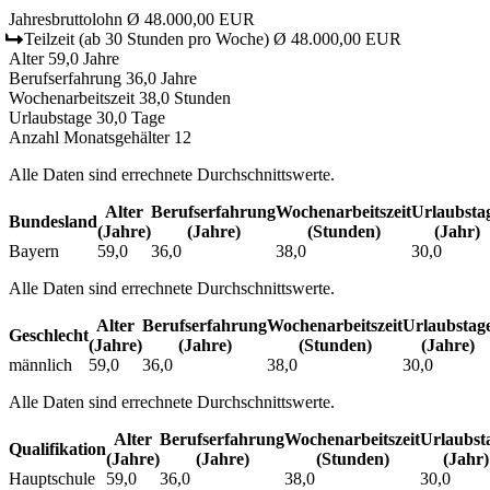
Jahresbruttolohn
Ø 48.000,00 EUR
Teilzeit
(ab 30 Stunden pro Woche)
Ø 48.000,00 EUR
Alter
59,0 Jahre
Berufserfahrung
36,0 Jahre
Wochenarbeitszeit
38,0 Stunden
Urlaubstage
30,0 Tage
Anzahl Monatsgehälter
12
Alle Daten sind errechnete Durchschnittswerte.
Alter
Berufs­erfahrung
Wochen­arbeitszeit
Urlaubs­ta
Bundesland
(Jahre)
(Jahre)
(Stunden)
(Jahr)
Bayern
59,0
36,0
38,0
30,0
Alle Daten sind errechnete Durchschnittswerte.
Alter
Berufs­erfahrung
Wochen­arbeitszeit
Urlaubs­tag
Geschlecht
(Jahre)
(Jahre)
(Stunden)
(Jahre)
männlich
59,0
36,0
38,0
30,0
Alle Daten sind errechnete Durchschnittswerte.
Alter
Berufs­erfahrung
Wochen­arbeitszeit
Urlaubs­t
Qualifikation
(Jahre)
(Jahre)
(Stunden)
(Jahr)
Hauptschule
59,0
36,0
38,0
30,0