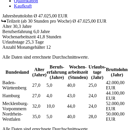
Qualifikation
Kaufkraft
Jahresbruttolohn
Ø 47.025,00 EUR
Teilzeit
(ab 30 Stunden pro Woche)
Ø 47.025,00 EUR
Alter
30,3 Jahre
Berufserfahrung
6,0 Jahre
Wochenarbeitszeit
41,8 Stunden
Urlaubstage
25,3 Tage
Anzahl Monatsgehälter
12
Alle Daten sind errechnete Durchschnittswerte.
Berufs­
Wochen­
Urlaubs­
Alter
Bruttolohn
Bundesland
erfahrung
arbeitszeit
tage
(Jahre)
(Jahr)
(Jahre)
(Stunden)
(Jahr)
Baden-
42.000,00
27,0
5,0
40,0
25,0
Württemberg
EUR
44.100,00
Hamburg
27,0
4,0
43,0
24,0
EUR
Mecklenburg-
52.000,00
32,0
10,0
44,0
24,0
Vorpommern
EUR
Nordrhein-
50.000,00
35,0
5,0
40,0
28,0
Westfalen
EUR
Alle Daten sind errechnete Durchschnittswerte.