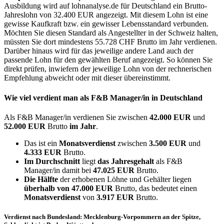
Ausbildung wird auf lohnanalyse.de für Deutschland ein Brutto-
Jahreslohn von 32.400 EUR angezeigt. Mit diesem Lohn ist eine
gewisse Kaufkraft bzw. ein gewisser Lebensstandard verbunden.
Möchten Sie diesen Standard als Angestellter in der Schweiz halten,
müssten Sie dort mindestens 55.728 CHF Brutto im Jahr verdienen.
Darüber hinaus wird für das jeweilige andere Land auch der
passende Lohn für den gewählten Beruf angezeigt. So können Sie
direkt prüfen, inwiefern der jeweilige Lohn von der rechnerischen
Empfehlung abweicht oder mit dieser übereinstimmt.
Wie viel verdient man als
F&B Manager/in
in Deutschland
Als F&B Manager/in verdienen Sie zwischen
42.000 EUR
und
52.000 EUR
Brutto
im Jahr
.
Das ist ein
Monatsverdienst
zwischen
3.500 EUR
und
4.333 EUR
Brutto.
Im Durchschnitt
liegt
das Jahresgehalt
als F&B
Manager/in damit bei
47.025 EUR
Brutto.
Die Hälfte
der erhobenen Löhne und Gehälter liegen
überhalb von
47.000 EUR
Brutto, das bedeutet einen
Monatsverdienst
von
3.917 EUR
Brutto.
Verdienst nach Bundesland: Mecklenburg-Vorpommern an der Spitze,