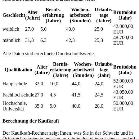
Berufs­
Wochen­
Urlaubs­
Alter
Bruttolohn
Geschlecht
erfahrung
arbeitszeit
tage
(Jahre)
(Jahr)
(Jahre)
(Stunden)
(Jahre)
42.000,00
weiblich
27,0
5,0
40,0
25,0
EUR
48.700,00
männlich
31,3
6,3
42,3
25,3
EUR
Alle Daten sind errechnete Durchschnittswerte.
Berufs­
Wochen­
Urlaubs­
Alter
Bruttolohn
Qualifikation
erfahrung
arbeitszeit
tage
(Jahre)
(Jahr)
(Jahre)
(Stunden)
(Jahr)
52.000,00
Hauptschule
32,0
10,0
44,0
24,0
EUR
43.050,00
Fachhochschule
27,0
4,5
41,5
24,5
EUR
Hochschule,
50.000,00
35,0
5,0
40,0
28,0
Universität
EUR
Berechnung der Kaufkraft
Der Kaufkraft-Rechner zeigt Ihnen, was Sie in der Schweiz und in
Österreich verdienen müssten, um Ihren derzeitigen Lebensstandard,