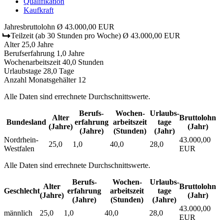
Qualifikation
Kaufkraft
Jahresbruttolohn
Ø 43.000,00 EUR
Teilzeit
(ab 30 Stunden pro Woche)
Ø 43.000,00 EUR
Alter
25,0 Jahre
Berufserfahrung
1,0 Jahre
Wochenarbeitszeit
40,0 Stunden
Urlaubstage
28,0 Tage
Anzahl Monatsgehälter
12
Alle Daten sind errechnete Durchschnittswerte.
Berufs­
Wochen­
Urlaubs­
Alter
Bruttolohn
Bundesland
erfahrung
arbeitszeit
tage
(Jahre)
(Jahr)
(Jahre)
(Stunden)
(Jahr)
Nordrhein-
43.000,00
25,0
1,0
40,0
28,0
Westfalen
EUR
Alle Daten sind errechnete Durchschnittswerte.
Berufs­
Wochen­
Urlaubs­
Alter
Bruttolohn
Geschlecht
erfahrung
arbeitszeit
tage
(Jahre)
(Jahr)
(Jahre)
(Stunden)
(Jahre)
43.000,00
männlich
25,0
1,0
40,0
28,0
EUR