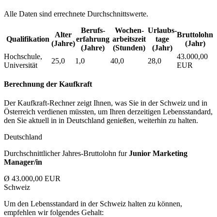
Alle Daten sind errechnete Durchschnittswerte.
Berufs­
Wochen­
Urlaubs­
Alter
Bruttolohn
Qualifikation
erfahrung
arbeitszeit
tage
(Jahre)
(Jahr)
(Jahre)
(Stunden)
(Jahr)
Hochschule,
43.000,00
25,0
1,0
40,0
28,0
Universität
EUR
Berechnung der Kaufkraft
Der Kaufkraft-Rechner zeigt Ihnen, was Sie in der Schweiz und in
Österreich verdienen müssten, um Ihren derzeitigen Lebensstandard,
den Sie aktuell in in Deutschland genießen, weiterhin zu halten.
Deutschland
Durchschnittlicher Jahres-Bruttolohn fur
Junior Marketing
Manager/in
Ø 43.000,00 EUR
Schweiz
Um den Lebensstandard in der Schweiz halten zu können,
empfehlen wir folgendes Gehalt: