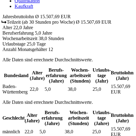
Qualifikation
Kaufkraft
Jahresbruttolohn
Ø 15.507,69 EUR
Teilzeit
(ab 30 Stunden pro Woche)
Ø 15.507,69 EUR
Alter
22,0 Jahre
Berufserfahrung
5,0 Jahre
Wochenarbeitszeit
38,0 Stunden
Urlaubstage
25,0 Tage
Anzahl Monatsgehälter
12
Alle Daten sind errechnete Durchschnittswerte.
Berufs­
Wochen­
Urlaubs­
Alter
Bruttolohn
Bundesland
erfahrung
arbeitszeit
tage
(Jahre)
(Jahr)
(Jahre)
(Stunden)
(Jahr)
Baden-
15.507,69
22,0
5,0
38,0
25,0
Württemberg
EUR
Alle Daten sind errechnete Durchschnittswerte.
Berufs­
Wochen­
Urlaubs­
Alter
Bruttolohn
Geschlecht
erfahrung
arbeitszeit
tage
(Jahre)
(Jahr)
(Jahre)
(Stunden)
(Jahre)
15.507,69
männlich
22,0
5,0
38,0
25,0
EUR