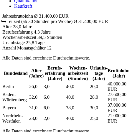
Qualifikation
Kaufkraft
Jahresbruttolohn
Ø 31.400,00 EUR
Teilzeit
(ab 30 Stunden pro Woche)
Ø 31.400,00 EUR
Alter
28,0 Jahre
Berufserfahrung
4,3 Jahre
Wochenarbeitszeit
39,5 Stunden
Urlaubstage
25,8 Tage
Anzahl Monatsgehälter
12
Alle Daten sind errechnete Durchschnittswerte.
Berufs­
Wochen­
Urlaubs­
Alter
Bruttolohn
Bundesland
erfahrung
arbeitszeit
tage
(Jahre)
(Jahr)
(Jahre)
(Stunden)
(Jahr)
40.000,00
Berlin
26,0
3,0
40,0
20,0
EUR
Baden-
27.600,00
32,0
6,0
40,0
28,0
Württemberg
EUR
37.000,00
Bayern
31,0
6,0
38,0
30,0
EUR
Nordrhein-
21.000,00
23,0
2,0
40,0
25,0
Westfalen
EUR
Alle Daten sind errechnete Durchschnittswerte.