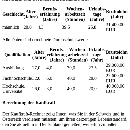
Berufs­
Wochen­
Urlaubs­
Alter
Bruttolohn
Geschlecht
erfahrung
arbeitszeit
tage
(Jahre)
(Jahr)
(Jahre)
(Stunden)
(Jahre)
31.400,00
männlich
28,0
4,3
39,5
25,8
EUR
Alle Daten sind errechnete Durchschnittswerte.
Berufs­
Wochen­
Urlaubs­
Alter
Bruttolohn
Qualifikation
erfahrung
arbeitszeit
tage
(Jahre)
(Jahr)
(Jahre)
(Stunden)
(Jahr)
29.000,00
Ausbildung
27,0
4,0
39,0
27,5
EUR
27.600,00
Fachhochschule
32,0
6,0
40,0
28,0
EUR
Hochschule,
40.000,00
26,0
3,0
40,0
20,0
Universität
EUR
Berechnung der Kaufkraft
Der Kaufkraft-Rechner zeigt Ihnen, was Sie in der Schweiz und in
Österreich verdienen müssten, um Ihren derzeitigen Lebensstandard,
den Sie aktuell in in Deutschland genießen, weiterhin zu halten.