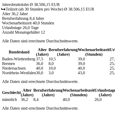
Jahresbruttolohn
Ø 38.506,15 EUR
Teilzeit
(ab 30 Stunden pro Woche)
Ø 38.506,15 EUR
Alter
36,2 Jahre
Berufserfahrung
8,4 Jahre
Wochenarbeitszeit
40,0 Stunden
Urlaubstage
26,0 Tage
Anzahl Monatsgehälter
12
Alle Daten sind errechnete Durchschnittswerte.
Alter
Berufs­erfahrung
Wochen­arbeitszeit
Url
Bundesland
(Jahre)
(Jahre)
(Stunden)
Baden-Württemberg
37,5
10,5
39,0
27,
Bremen
36,0
8,0
39,0
25,
Niedersachsen
40,0
10,0
40,0
25,
Nordrhein-Westfalen
30,0
3,0
43,0
25,
Alle Daten sind errechnete Durchschnittswerte.
Alter
Berufs­erfahrung
Wochen­arbeitszeit
Urlaubs­tag
Geschlecht
(Jahre)
(Jahre)
(Stunden)
(Jahre)
männlich
36,2
8,4
40,0
26,0
Alle Daten sind errechnete Durchschnittswerte.