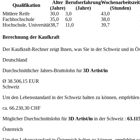
Alter
Berufs­erfahrung
Wochen­arbeitszeit
Qualifikation
(Jahre)
(Jahre)
(Stunden)
Mittlere Reife
30,0
3,0
43,0
Fachhochschule
35,0
6,0
38,0
Hochschule, Universität
38,7
11,0
39,7
Berechnung der Kaufkraft
Der Kaufkraft-Rechner zeigt Ihnen, was Sie in der Schweiz und in Öst
Deutschland
Durchschnittlicher Jahres-Bruttolohn fur
3D Artist/in
Ø 38.506,15 EUR
Schweiz
Um den Lebensstandard in der Schweiz halten zu können, empfehlen 
ca. 66.230,30 CHF
Möglicher Durchschnittslohn für
3D Artist/in
in der Schweiz :
63.11
Österreich
Um den Lebensstandard in Österreich halten zu können, empfehlen wi