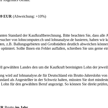
,69 EUR
(Abweichung:
+10%
)
ten Standard der Kaufkraftberechnung. Bitte beachten Sie, dass alle 
ucher von lohncomputer.ch und lohnanalyse.de basieren, haben wir kei
eten, z.B. Ballungsgebieten und Großstädten deutlich abweichen können
timiert. Sollte Ihnen ein Fehler auffallen, schreiben Sie uns gerne e
ell gewählten Landes den um die Kaufkraft bereinigten Lohn der jeweil
dung wird auf lohnanalyse.de für Deutschland ein Brutto-Jahreslohn vo
dard als Angestellter in der Schweiz halten, müssten Sie dort mindes
e Lohn für den gewählten Beruf angezeigt. So können Sie direkt prüfen
EUR
Brutto
im Jahr
.