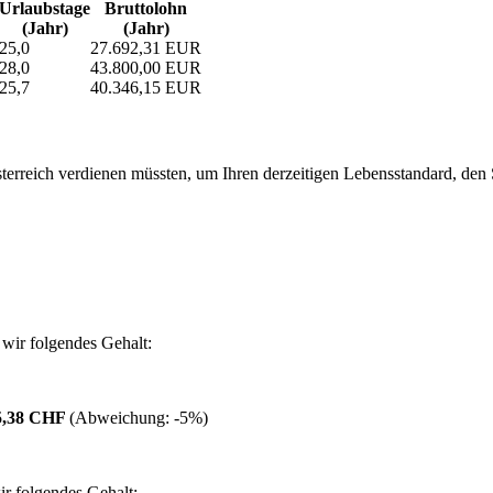
Urlaubs­tage
Bruttolohn
(Jahr)
(Jahr)
25,0
27.692,31 EUR
28,0
43.800,00 EUR
25,7
40.346,15 EUR
erreich verdienen müssten, um Ihren derzeitigen Lebensstandard, den Si
wir folgendes Gehalt:
5,38 CHF
(Abweichung:
-5%
)
r folgendes Gehalt: