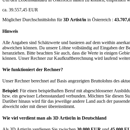
ca. 39.557,45 EUR
Möglicher Durchschnittslohn für
3D Artist/in
in Österreich :
43.707
Hinweis
Alle Angaben sind Schätzwerte und basieren auf dem weithin anerkann
abweichen können. Da unsere Löhne vollständig auf Eingaben der Bes
heranziehen. Bitte beachten Sie auch, dass die Werte in einigen Gebi
können. Unser Rechner zur Kaufkraftberechnung wird laufend weiter op
Wie funktioniert der Rechner?
Unser Rechner berechnet auf Basis angezeigten Bruttolohns des aktu
Beispiel
: Für einen beispielhaften Beruf mit abgeschlossener Ausbil
bzw. ein gewisser Lebensstandard verbunden. Möchten Sie diesen Stan
Darüber hinaus wird für das jeweilige andere Land auch der passend
abweicht oder mit dieser übereinstimmt.
Wie viel verdient man als
3D Artist/in
in Deutschland
Als 3D Artist/in verdienen Sie zwischen
30.000 EUR
und
45.000 