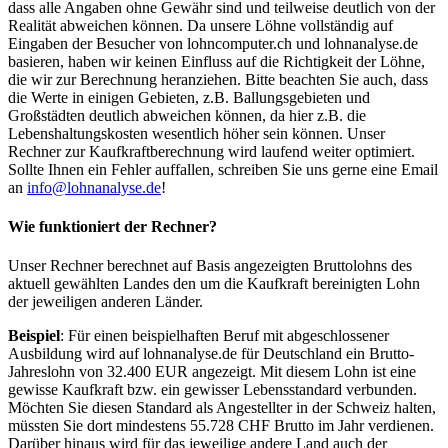
dass alle Angaben ohne Gewähr sind und teilweise deutlich von der
Realität abweichen können. Da unsere Löhne vollständig auf
Eingaben der Besucher von lohncomputer.ch und lohnanalyse.de
basieren, haben wir keinen Einfluss auf die Richtigkeit der Löhne,
die wir zur Berechnung heranziehen. Bitte beachten Sie auch, dass
die Werte in einigen Gebieten, z.B. Ballungsgebieten und
Großstädten deutlich abweichen können, da hier z.B. die
Lebenshaltungskosten wesentlich höher sein können. Unser
Rechner zur Kaufkraftberechnung wird laufend weiter optimiert.
Sollte Ihnen ein Fehler auffallen, schreiben Sie uns gerne eine Email
an
info@lohnanalyse.de
!
Wie funktioniert der Rechner?
Unser Rechner berechnet auf Basis angezeigten Bruttolohns des
aktuell gewählten Landes den um die Kaufkraft bereinigten Lohn
der jeweiligen anderen Länder.
Beispiel
: Für einen beispielhaften Beruf mit abgeschlossener
Ausbildung wird auf lohnanalyse.de für Deutschland ein Brutto-
Jahreslohn von 32.400 EUR angezeigt. Mit diesem Lohn ist eine
gewisse Kaufkraft bzw. ein gewisser Lebensstandard verbunden.
Möchten Sie diesen Standard als Angestellter in der Schweiz halten,
müssten Sie dort mindestens 55.728 CHF Brutto im Jahr verdienen.
Darüber hinaus wird für das jeweilige andere Land auch der