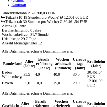
Qualifikation
Kaufkraft
Jahresbruttolohn
Ø 24.308,03 EUR
Teilzeit
(10-19 Stunden pro Woche)
Ø 12.001,00 EUR
Teilzeit
(ab 30 Stunden pro Woche)
Ø 30.461,54 EUR
Alter
42,0 Jahre
Berufserfahrung
6,0 Jahre
Wochenarbeitszeit
31,7 Stunden
Urlaubstage
29,7 Tage
Anzahl Monatsgehälter
12
Alle Daten sind errechnete Durchschnittswerte.
Berufs­
Wochen­
Urlaubs­
Alter
Bruttolohn
Bundesland
erfahrung
arbeitszeit
tage
(Jahre)
(Jahr)
(Jahre)
(Stunden)
(Jahr)
Baden-
30.461,54
35,5
4,0
40,0
30,0
Württemberg
EUR
12.001,00
Bayern
55,0
10,0
15,0
29,0
EUR
Alle Daten sind errechnete Durchschnittswerte.
Berufs­
Wochen­
Urlaubs­
Alter
Bruttolohn
Geschlecht
erfahrung
arbeitszeit
tage