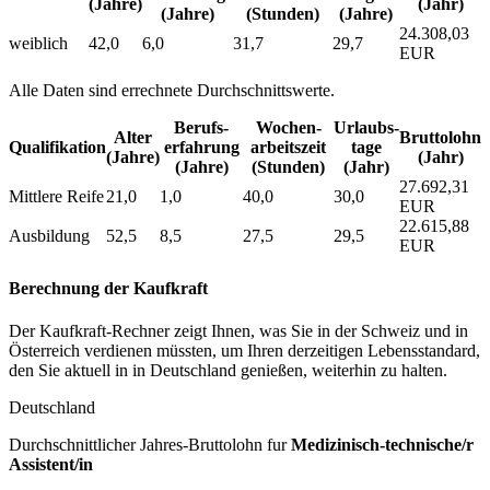
(Jahre)
(Jahr)
(Jahre)
(Stunden)
(Jahre)
24.308,03
weiblich
42,0
6,0
31,7
29,7
EUR
Alle Daten sind errechnete Durchschnittswerte.
Berufs­
Wochen­
Urlaubs­
Alter
Bruttolohn
Qualifikation
erfahrung
arbeitszeit
tage
(Jahre)
(Jahr)
(Jahre)
(Stunden)
(Jahr)
27.692,31
Mittlere Reife
21,0
1,0
40,0
30,0
EUR
22.615,88
Ausbildung
52,5
8,5
27,5
29,5
EUR
Berechnung der Kaufkraft
Der Kaufkraft-Rechner zeigt Ihnen, was Sie in der Schweiz und in
Österreich verdienen müssten, um Ihren derzeitigen Lebensstandard,
den Sie aktuell in in Deutschland genießen, weiterhin zu halten.
Deutschland
Durchschnittlicher Jahres-Bruttolohn fur
Medizinisch-technische/r
Assistent/in