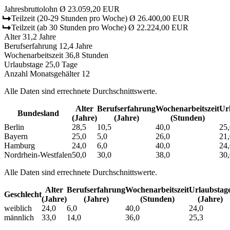
Jahresbruttolohn
Ø 23.059,20 EUR
Teilzeit
(20-29 Stunden pro Woche)
Ø 26.400,00 EUR
Teilzeit
(ab 30 Stunden pro Woche)
Ø 22.224,00 EUR
Alter
31,2 Jahre
Berufserfahrung
12,4 Jahre
Wochenarbeitszeit
36,8 Stunden
Urlaubstage
25,0 Tage
Anzahl Monatsgehälter
12
Alle Daten sind errechnete Durchschnittswerte.
Alter
Berufs­erfahrung
Wochen­arbeitszeit
Url
Bundesland
(Jahre)
(Jahre)
(Stunden)
Berlin
28,5
10,5
40,0
25,
Bayern
25,0
5,0
26,0
21,
Hamburg
24,0
6,0
40,0
24,
Nordrhein-Westfalen
50,0
30,0
38,0
30,
Alle Daten sind errechnete Durchschnittswerte.
Alter
Berufs­erfahrung
Wochen­arbeitszeit
Urlaubs­tag
Geschlecht
(Jahre)
(Jahre)
(Stunden)
(Jahre)
weiblich
24,0
6,0
40,0
24,0
männlich
33,0
14,0
36,0
25,3