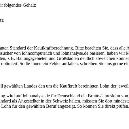
r folgendes Gehalt:
ar.
ten Standard der Kaufkraftberechnung. Bitte beachten Sie, dass alle 
ucher von lohncomputer.ch und lohnanalyse.de basieren, haben wir kei
eten, z.B. Ballungsgebieten und Großstädten deutlich abweichen können
timiert. Sollte Ihnen ein Fehler auffallen, schreiben Sie uns gerne e
ell gewählten Landes den um die Kaufkraft bereinigten Lohn der jeweil
dung wird auf lohnanalyse.de für Deutschland ein Brutto-Jahreslohn vo
dard als Angestellter in der Schweiz halten, müssten Sie dort mindes
e Lohn für den gewählten Beruf angezeigt. So können Sie direkt prüfen