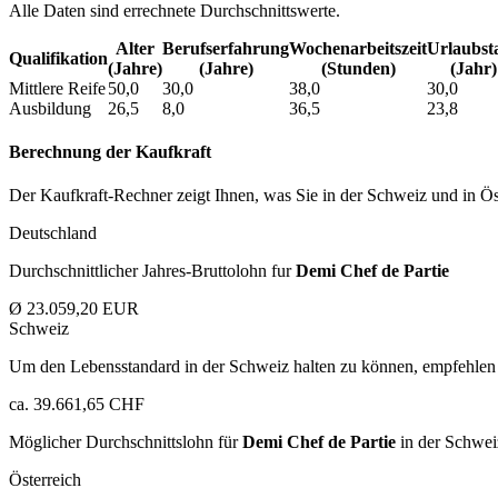
Alle Daten sind errechnete Durchschnittswerte.
Alter
Berufs­erfahrung
Wochen­arbeitszeit
Urlaubs­t
Qualifikation
(Jahre)
(Jahre)
(Stunden)
(Jahr)
Mittlere Reife
50,0
30,0
38,0
30,0
Ausbildung
26,5
8,0
36,5
23,8
Berechnung der Kaufkraft
Der Kaufkraft-Rechner zeigt Ihnen, was Sie in der Schweiz und in Öst
Deutschland
Durchschnittlicher Jahres-Bruttolohn fur
Demi Chef de Partie
Ø 23.059,20 EUR
Schweiz
Um den Lebensstandard in der Schweiz halten zu können, empfehlen 
ca. 39.661,65 CHF
Möglicher Durchschnittslohn für
Demi Chef de Partie
in der Schwei
Österreich