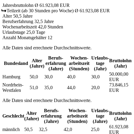
Jahresbruttolohn
Ø 61.923,08 EUR
Teilzeit
(ab 30 Stunden pro Woche)
Ø 61.923,08 EUR
Alter
50,5 Jahre
Berufserfahrung
32,5 Jahre
Wochenarbeitszeit
42,0 Stunden
Urlaubstage
25,0 Tage
Anzahl Monatsgehälter
12
Alle Daten sind errechnete Durchschnittswerte.
Berufs­
Wochen­
Urlaubs­
Alter
Bruttolohn
Bundesland
erfahrung
arbeitszeit
tage
(Jahre)
(Jahr)
(Jahre)
(Stunden)
(Jahr)
50.000,00
Hamburg
50,0
30,0
40,0
30,0
EUR
Nordrhein-
73.846,15
51,0
35,0
44,0
20,0
Westfalen
EUR
Alle Daten sind errechnete Durchschnittswerte.
Berufs­
Wochen­
Urlaubs­
Alter
Bruttolohn
Geschlecht
erfahrung
arbeitszeit
tage
(Jahre)
(Jahr)
(Jahre)
(Stunden)
(Jahre)
61.923,08
männlich
50,5
32,5
42,0
25,0
EUR