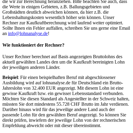
die wir zur Berechnung heranziehen. Bitte beachten Sie auch, dass
die Werte in einigen Gebieten, z.B. Ballungsgebieten und
Großstädten deutlich abweichen können, da hier z.B. die
Lebenshaltungskosten wesentlich höher sein können. Unser
Rechner zur Kaufkraftberechnung wird laufend weiter optimiert.
Sollte Ihnen ein Fehler auffallen, schreiben Sie uns gerne eine Email
an
info@lohnanalyse.de
!
Wie funktioniert der Rechner?
Unser Rechner berechnet auf Basis angezeigten Bruttolohns des
aktuell gewählten Landes den um die Kaufkraft bereinigten Lohn
der jeweiligen anderen Länder.
Beispiel
: Für einen beispielhaften Beruf mit abgeschlossener
Ausbildung wird auf lohnanalyse.de für Deutschland ein Brutto-
Jahreslohn von 32.400 EUR angezeigt. Mit diesem Lohn ist eine
gewisse Kaufkraft bzw. ein gewisser Lebensstandard verbunden.
Möchten Sie diesen Standard als Angestellter in der Schweiz halten,
müssten Sie dort mindestens 55.728 CHF Brutto im Jahr verdienen.
Darüber hinaus wird für das jeweilige andere Land auch der
passende Lohn für den gewählten Beruf angezeigt. So können Sie
direkt prüfen, inwiefern der jeweilige Lohn von der rechnerischen
Empfehlung abweicht oder mit dieser übereinstimmt.