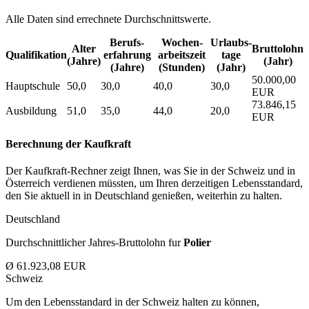
Alle Daten sind errechnete Durchschnittswerte.
Berufs­
Wochen­
Urlaubs­
Alter
Bruttolohn
Qualifikation
erfahrung
arbeitszeit
tage
(Jahre)
(Jahr)
(Jahre)
(Stunden)
(Jahr)
50.000,00
Hauptschule
50,0
30,0
40,0
30,0
EUR
73.846,15
Ausbildung
51,0
35,0
44,0
20,0
EUR
Berechnung der Kaufkraft
Der Kaufkraft-Rechner zeigt Ihnen, was Sie in der Schweiz und in
Österreich verdienen müssten, um Ihren derzeitigen Lebensstandard,
den Sie aktuell in in Deutschland genießen, weiterhin zu halten.
Deutschland
Durchschnittlicher Jahres-Bruttolohn fur
Polier
Ø 61.923,08 EUR
Schweiz
Um den Lebensstandard in der Schweiz halten zu können,