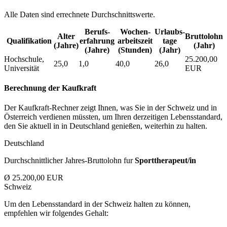
Alle Daten sind errechnete Durchschnittswerte.
Berufs­
Wochen­
Urlaubs­
Alter
Bruttolohn
Qualifikation
erfahrung
arbeitszeit
tage
(Jahre)
(Jahr)
(Jahre)
(Stunden)
(Jahr)
Hochschule,
25.200,00
25,0
1,0
40,0
26,0
Universität
EUR
Berechnung der Kaufkraft
Der Kaufkraft-Rechner zeigt Ihnen, was Sie in der Schweiz und in
Österreich verdienen müssten, um Ihren derzeitigen Lebensstandard,
den Sie aktuell in in Deutschland genießen, weiterhin zu halten.
Deutschland
Durchschnittlicher Jahres-Bruttolohn fur
Sporttherapeut/in
Ø 25.200,00 EUR
Schweiz
Um den Lebensstandard in der Schweiz halten zu können,
empfehlen wir folgendes Gehalt: