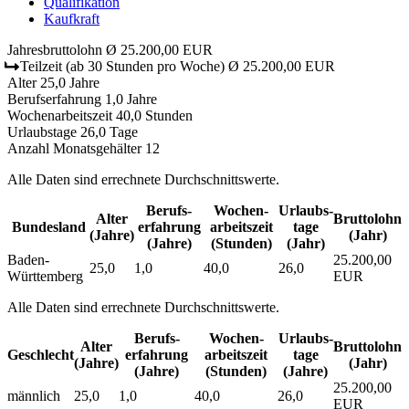
Qualifikation
Kaufkraft
Jahresbruttolohn
Ø 25.200,00 EUR
Teilzeit
(ab 30 Stunden pro Woche)
Ø 25.200,00 EUR
Alter
25,0 Jahre
Berufserfahrung
1,0 Jahre
Wochenarbeitszeit
40,0 Stunden
Urlaubstage
26,0 Tage
Anzahl Monatsgehälter
12
Alle Daten sind errechnete Durchschnittswerte.
Berufs­
Wochen­
Urlaubs­
Alter
Bruttolohn
Bundesland
erfahrung
arbeitszeit
tage
(Jahre)
(Jahr)
(Jahre)
(Stunden)
(Jahr)
Baden-
25.200,00
25,0
1,0
40,0
26,0
Württemberg
EUR
Alle Daten sind errechnete Durchschnittswerte.
Berufs­
Wochen­
Urlaubs­
Alter
Bruttolohn
Geschlecht
erfahrung
arbeitszeit
tage
(Jahre)
(Jahr)
(Jahre)
(Stunden)
(Jahre)
25.200,00
männlich
25,0
1,0
40,0
26,0
EUR