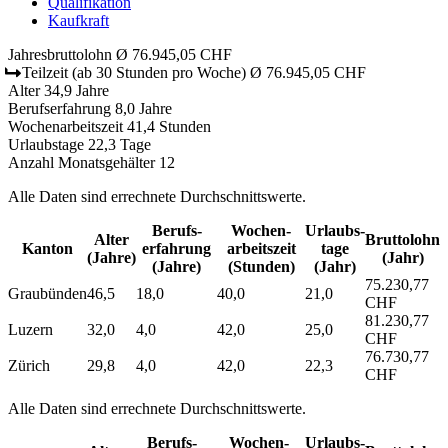
Qualifikation
Kaufkraft
Jahresbruttolohn
Ø 76.945,05 CHF
Teilzeit
(ab 30 Stunden pro Woche)
Ø 76.945,05 CHF
Alter
34,9 Jahre
Berufserfahrung
8,0 Jahre
Wochenarbeitszeit
41,4 Stunden
Urlaubstage
22,3 Tage
Anzahl Monatsgehälter
12
Alle Daten sind errechnete Durchschnittswerte.
Berufs­
Wochen­
Urlaubs­
Alter
Bruttolohn
Kanton
erfahrung
arbeitszeit
tage
(Jahre)
(Jahr)
(Jahre)
(Stunden)
(Jahr)
75.230,77
Graubünden
46,5
18,0
40,0
21,0
CHF
81.230,77
Luzern
32,0
4,0
42,0
25,0
CHF
76.730,77
Zürich
29,8
4,0
42,0
22,3
CHF
Alle Daten sind errechnete Durchschnittswerte.
Berufs­
Wochen­
Urlaubs­