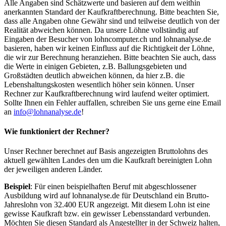
Alle Angaben sind Schätzwerte und basieren auf dem weithin
anerkannten Standard der Kaufkraftberechnung. Bitte beachten Sie,
dass alle Angaben ohne Gewähr sind und teilweise deutlich von der
Realität abweichen können. Da unsere Löhne vollständig auf
Eingaben der Besucher von lohncomputer.ch und lohnanalyse.de
basieren, haben wir keinen Einfluss auf die Richtigkeit der Löhne,
die wir zur Berechnung heranziehen. Bitte beachten Sie auch, dass
die Werte in einigen Gebieten, z.B. Ballungsgebieten und
Großstädten deutlich abweichen können, da hier z.B. die
Lebenshaltungskosten wesentlich höher sein können. Unser
Rechner zur Kaufkraftberechnung wird laufend weiter optimiert.
Sollte Ihnen ein Fehler auffallen, schreiben Sie uns gerne eine Email
an
info@lohnanalyse.de
!
Wie funktioniert der Rechner?
Unser Rechner berechnet auf Basis angezeigten Bruttolohns des
aktuell gewählten Landes den um die Kaufkraft bereinigten Lohn
der jeweiligen anderen Länder.
Beispiel
: Für einen beispielhaften Beruf mit abgeschlossener
Ausbildung wird auf lohnanalyse.de für Deutschland ein Brutto-
Jahreslohn von 32.400 EUR angezeigt. Mit diesem Lohn ist eine
gewisse Kaufkraft bzw. ein gewisser Lebensstandard verbunden.
Möchten Sie diesen Standard als Angestellter in der Schweiz halten,