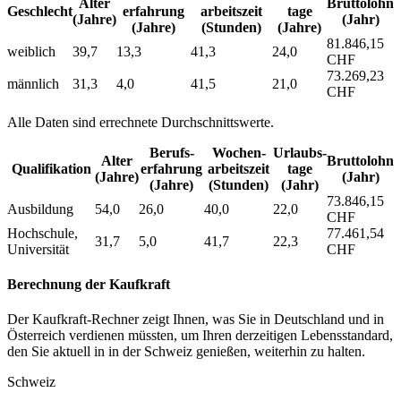
Alter
Bruttolohn
Geschlecht
erfahrung
arbeitszeit
tage
(Jahre)
(Jahr)
(Jahre)
(Stunden)
(Jahre)
81.846,15
weiblich
39,7
13,3
41,3
24,0
CHF
73.269,23
männlich
31,3
4,0
41,5
21,0
CHF
Alle Daten sind errechnete Durchschnittswerte.
Berufs­
Wochen­
Urlaubs­
Alter
Bruttolohn
Qualifikation
erfahrung
arbeitszeit
tage
(Jahre)
(Jahr)
(Jahre)
(Stunden)
(Jahr)
73.846,15
Ausbildung
54,0
26,0
40,0
22,0
CHF
Hochschule,
77.461,54
31,7
5,0
41,7
22,3
Universität
CHF
Berechnung der Kaufkraft
Der Kaufkraft-Rechner zeigt Ihnen, was Sie in Deutschland und in
Österreich verdienen müssten, um Ihren derzeitigen Lebensstandard,
den Sie aktuell in in der Schweiz genießen, weiterhin zu halten.
Schweiz