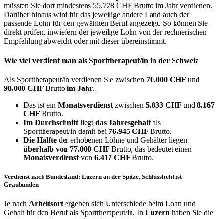
müssten Sie dort mindestens 55.728 CHF Brutto im Jahr verdienen.
Darüber hinaus wird für das jeweilige andere Land auch der
passende Lohn für den gewählten Beruf angezeigt. So können Sie
direkt prüfen, inwiefern der jeweilige Lohn von der rechnerischen
Empfehlung abweicht oder mit dieser übereinstimmt.
Wie viel verdient man als
Sporttherapeut/in
in der Schweiz
Als Sporttherapeut/in verdienen Sie zwischen
70.000 CHF
und
98.000 CHF
Brutto
im Jahr
.
Das ist ein
Monatsverdienst
zwischen
5.833 CHF
und
8.167
CHF
Brutto.
Im Durchschnitt
liegt
das Jahresgehalt
als
Sporttherapeut/in damit bei
76.945 CHF
Brutto.
Die Hälfte
der erhobenen Löhne und Gehälter liegen
überhalb von
77.000 CHF
Brutto, das bedeutet einen
Monatsverdienst
von
6.417 CHF
Brutto.
Verdienst nach Bundesland: Luzern an der Spitze, Schlusslicht ist
Graubünden
Je nach
Arbeitsort
ergeben sich Unterschiede beim Lohn und
Gehalt für den Beruf als Sporttherapeut/in. In
Luzern
haben Sie die